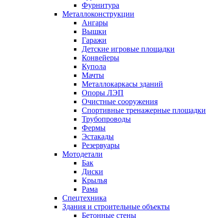
Фурнитура
Металлоконструкции
Ангары
Вышки
Гаражи
Детские игровые площадки
Конвейеры
Купола
Мачты
Металлокаркасы зданий
Опоры ЛЭП
Очистные сооружения
Спортивные тренажерные площадки
Трубопроводы
Фермы
Эстакады
Резервуары
Мотодетали
Бак
Диски
Крылья
Рама
Спецтехника
Здания и строительные объекты
Бетонные стены