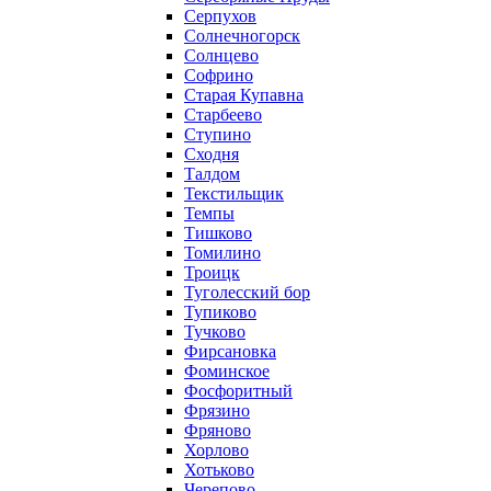
Серпухов
Солнечногорск
Солнцево
Софрино
Старая Купавна
Старбеево
Ступино
Сходня
Талдом
Текстильщик
Темпы
Тишково
Томилино
Троицк
Туголесский бор
Тупиково
Тучково
Фирсановка
Фоминское
Фосфоритный
Фрязино
Фряново
Хорлово
Хотьково
Черепово