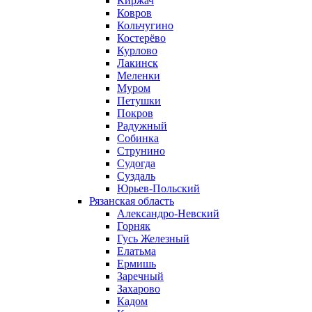
Киржач
Ковров
Кольчугино
Костерёво
Курлово
Лакинск
Меленки
Муром
Петушки
Покров
Радужный
Собинка
Струнино
Судогда
Суздаль
Юрьев-Польский
Рязанская область
Александро-Невский
Горняк
Гусь Железный
Елатьма
Ермишь
Заречный
Захарово
Кадом