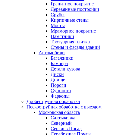
Гранитное покрытие
Деревянные постройки
Срубы
Кирпичные стены
Мосты
Мраморное покрытие
Памятники
Тротуарная плитка
Стены и фасады зданий
Автомобили
Багажники
Бампера
Детали кузова
Диски
Днище
Пороги
Суппорта
Фаркопы
Дробеструйная обработка
Пескоструйная обработка с выездом
Московская область
Салтыковка
Северный
Сергиев Посад
Серебряные Пруды