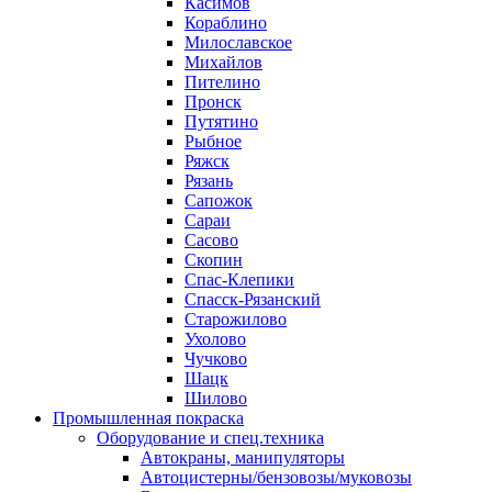
Касимов
Кораблино
Милославское
Михайлов
Пителино
Пронск
Путятино
Рыбное
Ряжск
Рязань
Сапожок
Сараи
Сасово
Скопин
Спас-Клепики
Спасск-Рязанский
Старожилово
Ухолово
Чучково
Шацк
Шилово
Промышленная покраска
Оборудование и спец.техника
Автокраны, манипуляторы
Автоцистерны/бензовозы/муковозы