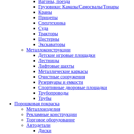
Вагоны, поезда
Грузовики: Камазы/Самосвалы/Тонары
Краны
Прицепы
Спецтехника
Суда
Тракторы
Цистерны
Экскаваторы
Металлоконструкции
Детские игровые площадки
Лестницы
Лифтовые шахты
Металлические каркасы
Очистные сооружения
Резервуары и емкости
Спортивные дворовые площадки
Трубопроводы
Трубы
Порошковая покраска
Металлоизделия
Рекламные конструкции
Торговое оборудование
Автодетали
Диски