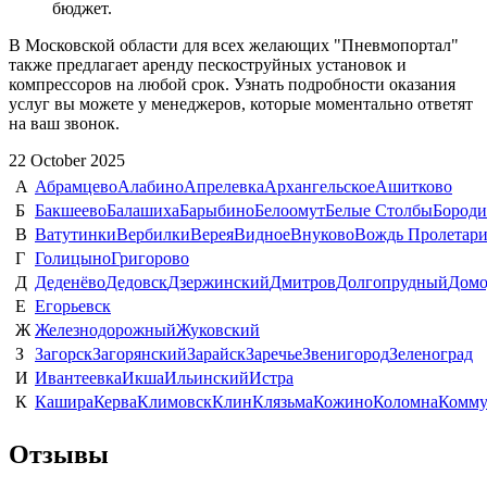
бюджет.
В Московской области для всех желающих "Пневмопортал"
также предлагает аренду пескоструйных установок и
компрессоров на любой срок. Узнать подробности оказания
услуг вы можете у менеджеров, которые моментально ответят
на ваш звонок.
22 October 2025
А
Абрамцево
Алабино
Апрелевка
Архангельское
Ашитково
Б
Бакшеево
Балашиха
Барыбино
Белоомут
Белые Столбы
Бород
В
Ватутинки
Вербилки
Верея
Видное
Внуково
Вождь Пролетари
Г
Голицыно
Григорово
Д
Деденёво
Дедовск
Дзержинский
Дмитров
Долгопрудный
Домо
Е
Егорьевск
Ж
Железнодорожный
Жуковский
З
Загорск
Загорянский
Зарайск
Заречье
Звенигород
Зеленоград
И
Ивантеевка
Икша
Ильинский
Истра
К
Кашира
Керва
Климовск
Клин
Клязьма
Кожино
Коломна
Комму
Отзывы