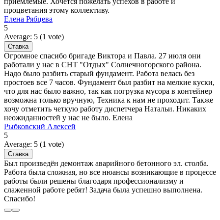
приемлемые. Хочется пожелать успехов в работе и
процветания этому коллективу.
Елена Рябцева
5
Average:
5
(
1
vote)
Огромное спасибо бригаде Виктора и Павла. 27 июля они
работали у нас в СНТ "Отдых" Солнечногорского района.
Надо было разбить старый фундамент. Работа велась без
простоев все 7 часов. Фундамент был разбит на мелкие куски,
что для нас было важно, так как погрузка мусора в контейнер
возможна только вручную, Техника к нам не проходит. Также
хочу отметить четкую работу диспетчера Натальи. Никаких
неожиданностей у нас не было. Елена
Рыбковский Алексей
5
Average:
5
(
1
vote)
Был произведён демонтаж аварийного бетонного эл. столба.
Работа была сложная, но все нюансы возникающие в процессе
работы были решены благодаря профессионализму и
слаженной работе ребят! Задача была успешно выполнена.
Спасибо!