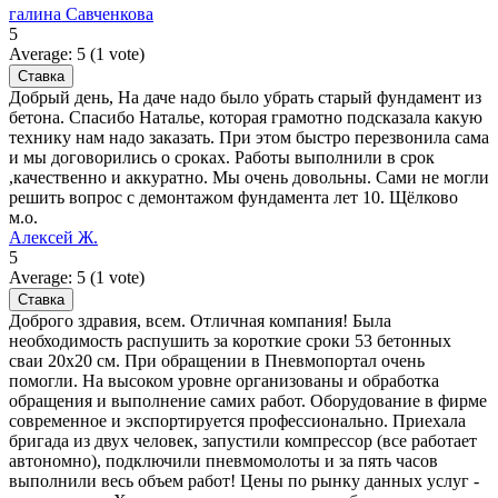
галина Савченкова
5
Average:
5
(
1
vote)
Добрый день, На даче надо было убрать старый фундамент из
бетона. Спасибо Наталье, которая грамотно подсказала какую
технику нам надо заказать. При этом быстро перезвонила сама
и мы договорились о сроках. Работы выполнили в срок
,качественно и аккуратно. Мы очень довольны. Сами не могли
решить вопрос с демонтажом фундамента лет 10. Щёлково
м.о.
Алексей Ж.
5
Average:
5
(
1
vote)
Доброго здравия, всем. Отличная компания! Была
необходимость распушить за короткие сроки 53 бетонных
сваи 20х20 см. При обращении в Пневмопортал очень
помогли. На высоком уровне организованы и обработка
обращения и выполнение самих работ. Оборудование в фирме
современное и экспортируется профессионально. Приехала
бригада из двух человек, запустили компрессор (все работает
автономно), подключили пневмомолоты и за пять часов
выполнили весь объем работ! Цены по рынку данных услуг -