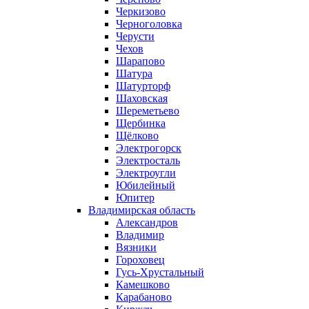
Черкизово
Черноголовка
Черусти
Чехов
Шарапово
Шатура
Шатурторф
Шаховская
Шереметьево
Щербинка
Щёлково
Электрогорск
Электросталь
Электроугли
Юбилейный
Юпитер
Владимирская область
Александров
Владимир
Вязники
Гороховец
Гусь-Хрустальный
Камешково
Карабаново