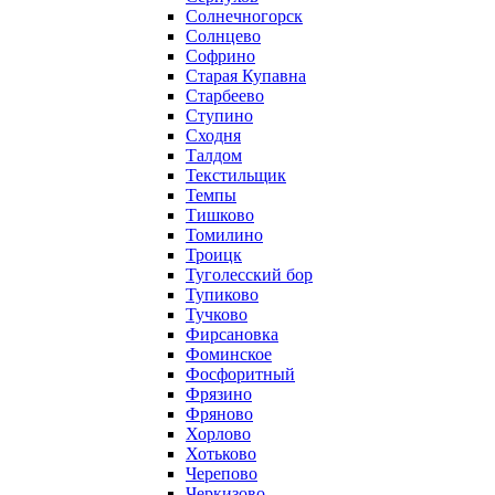
Солнечногорск
Солнцево
Софрино
Старая Купавна
Старбеево
Ступино
Сходня
Талдом
Текстильщик
Темпы
Тишково
Томилино
Троицк
Туголесский бор
Тупиково
Тучково
Фирсановка
Фоминское
Фосфоритный
Фрязино
Фряново
Хорлово
Хотьково
Черепово
Черкизово