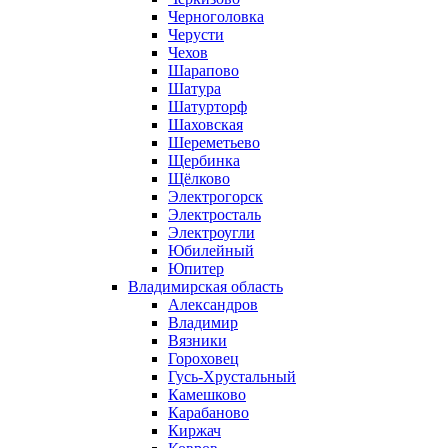
Черноголовка
Черусти
Чехов
Шарапово
Шатура
Шатурторф
Шаховская
Шереметьево
Щербинка
Щёлково
Электрогорск
Электросталь
Электроугли
Юбилейный
Юпитер
Владимирская область
Александров
Владимир
Вязники
Гороховец
Гусь-Хрустальный
Камешково
Карабаново
Киржач