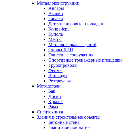
Металлоконструкции
Ангары
Вышки
Гаражи
Детские игровые площадки
Конвейеры
Купола
Мачты
Металлокаркасы зданий
Опоры ЛЭП
Очистные сооружения
Спортивные тренажерные площадки
Трубопроводы
Фермы
Эстакады
Резервуары
Мотодетали
Бак
Диски
Крылья
Рама
Спецтехника
Здания и строительные объекты
Бетонные стены
Гранитное покрытие