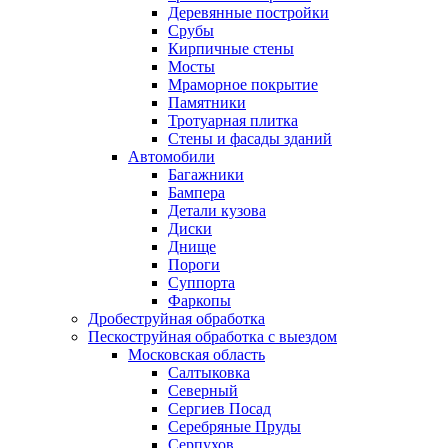
Деревянные постройки
Срубы
Кирпичные стены
Мосты
Мраморное покрытие
Памятники
Тротуарная плитка
Стены и фасады зданий
Автомобили
Багажники
Бампера
Детали кузова
Диски
Днище
Пороги
Суппорта
Фаркопы
Дробеструйная обработка
Пескоструйная обработка с выездом
Московская область
Салтыковка
Северный
Сергиев Посад
Серебряные Пруды
Серпухов