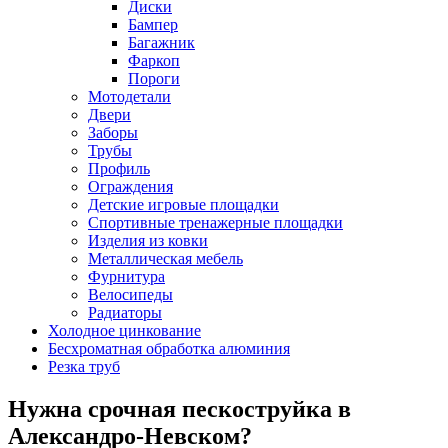
Диски
Бампер
Багажник
Фаркоп
Пороги
Мотодетали
Двери
Заборы
Трубы
Профиль
Ограждения
Детские игровые площадки
Спортивные тренажерные площадки
Изделия из ковки
Металлическая мебель
Фурнитура
Велосипеды
Радиаторы
Холодное цинкование
Бесхроматная обработка алюминия
Резка труб
Нужна срочная пескоструйка в
Александро-Невском?