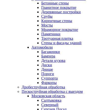
Бетонные стены
Гранитное покрытие
Деревянные постройки
Срубы
Кирпичные стены
Мосты
Мраморное покрытие
Памятники
Тротуарная плитка
Стены и фасады зданий
Автомобили
Багажники
Бампера
Детали кузова
Диски
Днище
Пороги
Суппорта
Фаркопы
Дробеструйная обработка
Пескоструйная обработка с выездом
Московская область
Салтыковка
Северный
Сергиев Посад