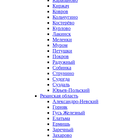
Карабаново
Киржач
Ковров
Кольчугино
Костерёво
Курлово
Лакинск
Меленки
Муром
Петушки
Покров
Радужный
Собинка
Струнино
Судогда
Суздаль
Юрьев-Польский
Рязанская область
Александро-Невский
Горняк
Гусь Железный
Елатьма
Ермишь
Заречный
Захарово