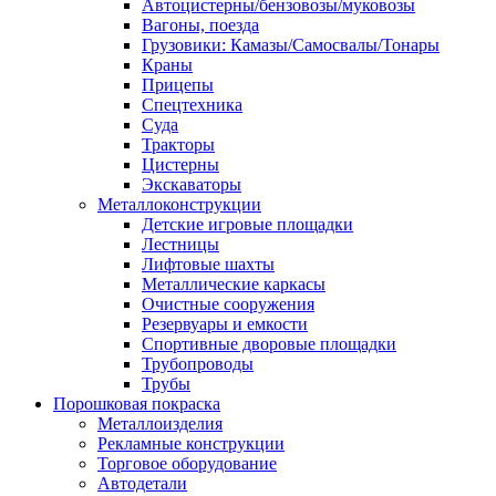
Автоцистерны/бензовозы/муковозы
Вагоны, поезда
Грузовики: Камазы/Самосвалы/Тонары
Краны
Прицепы
Спецтехника
Суда
Тракторы
Цистерны
Экскаваторы
Металлоконструкции
Детские игровые площадки
Лестницы
Лифтовые шахты
Металлические каркасы
Очистные сооружения
Резервуары и емкости
Спортивные дворовые площадки
Трубопроводы
Трубы
Порошковая покраска
Металлоизделия
Рекламные конструкции
Торговое оборудование
Автодетали