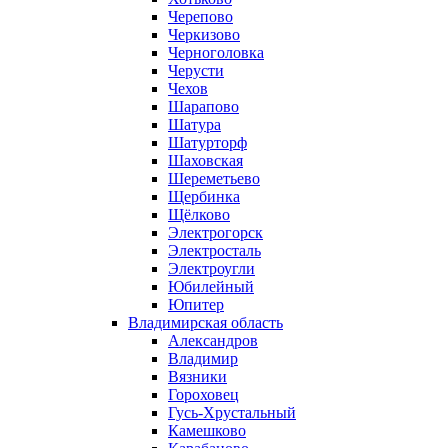
Черепово
Черкизово
Черноголовка
Черусти
Чехов
Шарапово
Шатура
Шатурторф
Шаховская
Шереметьево
Щербинка
Щёлково
Электрогорск
Электросталь
Электроугли
Юбилейный
Юпитер
Владимирская область
Александров
Владимир
Вязники
Гороховец
Гусь-Хрустальный
Камешково