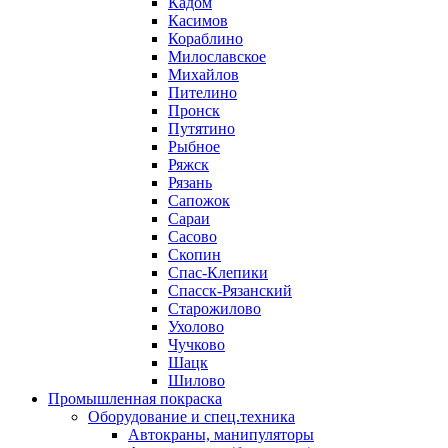
Кадом
Касимов
Кораблино
Милославское
Михайлов
Пителино
Пронск
Путятино
Рыбное
Ряжск
Рязань
Сапожок
Сараи
Сасово
Скопин
Спас-Клепики
Спасск-Рязанский
Старожилово
Ухолово
Чучково
Шацк
Шилово
Промышленная покраска
Оборудование и спец.техника
Автокраны, манипуляторы