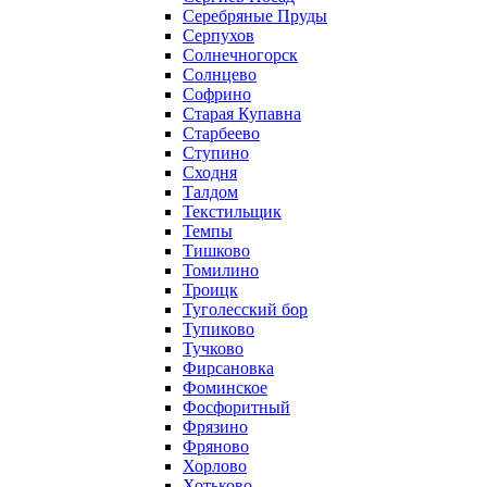
Серебряные Пруды
Серпухов
Солнечногорск
Солнцево
Софрино
Старая Купавна
Старбеево
Ступино
Сходня
Талдом
Текстильщик
Темпы
Тишково
Томилино
Троицк
Туголесский бор
Тупиково
Тучково
Фирсановка
Фоминское
Фосфоритный
Фрязино
Фряново
Хорлово
Хотьково