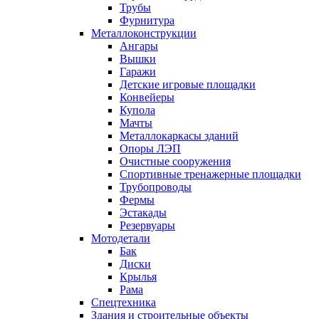
Трубы
Фурнитура
Металлоконструкции
Ангары
Вышки
Гаражи
Детские игровые площадки
Конвейеры
Купола
Мачты
Металлокаркасы зданий
Опоры ЛЭП
Очистные сооружения
Спортивные тренажерные площадки
Трубопроводы
Фермы
Эстакады
Резервуары
Мотодетали
Бак
Диски
Крылья
Рама
Спецтехника
Здания и строительные объекты