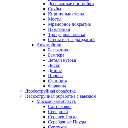
Деревянные постройки
Срубы
Кирпичные стены
Мосты
Мраморное покрытие
Памятники
Тротуарная плитка
Стены и фасады зданий
Автомобили
Багажники
Бампера
Детали кузова
Диски
Днище
Пороги
Суппорта
Фаркопы
Дробеструйная обработка
Пескоструйная обработка с выездом
Московская область
Салтыковка
Северный
Сергиев Посад
Серебряные Пруды
Серпухов