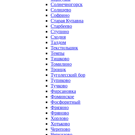
Солнечногорск
Солнцево
Софрино
Старая Купавна
Старбеево
Ступино
Сходня
Талдом
Текстильщик
Темпы
Тишково
Томилино
Троицк
Туголесский бор
Тупиково
Тучково
Фирсановка
Фоминское
Фосфоритный
Фрязино
Фряново
Хорлово
Хотьково
Черепово
Черкизово