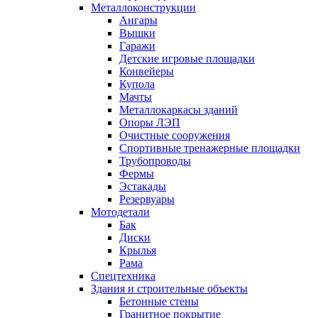
Металлоконструкции
Ангары
Вышки
Гаражи
Детские игровые площадки
Конвейеры
Купола
Мачты
Металлокаркасы зданий
Опоры ЛЭП
Очистные сооружения
Спортивные тренажерные площадки
Трубопроводы
Фермы
Эстакады
Резервуары
Мотодетали
Бак
Диски
Крылья
Рама
Спецтехника
Здания и строительные объекты
Бетонные стены
Гранитное покрытие