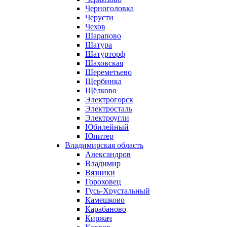
Черноголовка
Черусти
Чехов
Шарапово
Шатура
Шатурторф
Шаховская
Шереметьево
Щербинка
Щёлково
Электрогорск
Электросталь
Электроугли
Юбилейный
Юпитер
Владимирская область
Александров
Владимир
Вязники
Гороховец
Гусь-Хрустальный
Камешково
Карабаново
Киржач