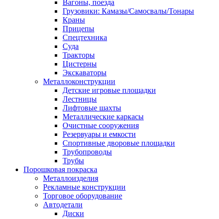
Вагоны, поезда
Грузовики: Камазы/Самосвалы/Тонары
Краны
Прицепы
Спецтехника
Суда
Тракторы
Цистерны
Экскаваторы
Металлоконструкции
Детские игровые площадки
Лестницы
Лифтовые шахты
Металлические каркасы
Очистные сооружения
Резервуары и емкости
Спортивные дворовые площадки
Трубопроводы
Трубы
Порошковая покраска
Металлоизделия
Рекламные конструкции
Торговое оборудование
Автодетали
Диски