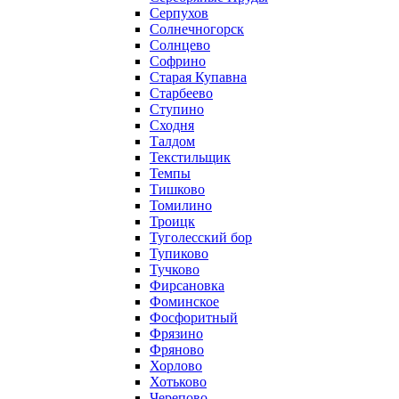
Серпухов
Солнечногорск
Солнцево
Софрино
Старая Купавна
Старбеево
Ступино
Сходня
Талдом
Текстильщик
Темпы
Тишково
Томилино
Троицк
Туголесский бор
Тупиково
Тучково
Фирсановка
Фоминское
Фосфоритный
Фрязино
Фряново
Хорлово
Хотьково
Черепово