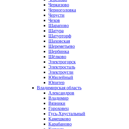
Черкизово
Черноголовка
Черусти
Чехов
Шарапово
Шатура
Шатурторф
Шаховская
Шереметьево
Щербинка
Щёлково
Электрогорск
Электросталь
Электроугли
Юбилейный
Юпитер
Владимирская область
Александров
Владимир
Вязники
Гороховец
Гусь-Хрустальный
Камешково
Карабаново