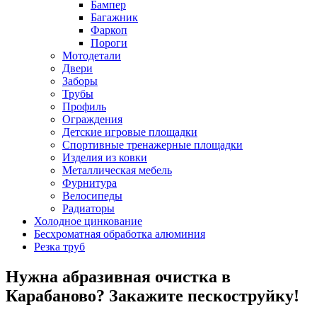
Бампер
Багажник
Фаркоп
Пороги
Мотодетали
Двери
Заборы
Трубы
Профиль
Ограждения
Детские игровые площадки
Спортивные тренажерные площадки
Изделия из ковки
Металлическая мебель
Фурнитура
Велосипеды
Радиаторы
Холодное цинкование
Бесхроматная обработка алюминия
Резка труб
Нужна абразивная очистка в
Карабаново? Закажите пескоструйку!