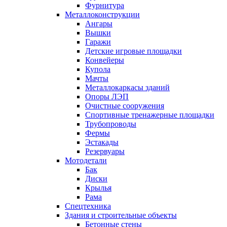
Фурнитура
Металлоконструкции
Ангары
Вышки
Гаражи
Детские игровые площадки
Конвейеры
Купола
Мачты
Металлокаркасы зданий
Опоры ЛЭП
Очистные сооружения
Спортивные тренажерные площадки
Трубопроводы
Фермы
Эстакады
Резервуары
Мотодетали
Бак
Диски
Крылья
Рама
Спецтехника
Здания и строительные объекты
Бетонные стены