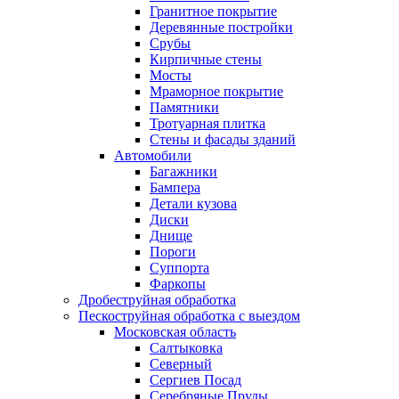
Гранитное покрытие
Деревянные постройки
Срубы
Кирпичные стены
Мосты
Мраморное покрытие
Памятники
Тротуарная плитка
Стены и фасады зданий
Автомобили
Багажники
Бампера
Детали кузова
Диски
Днище
Пороги
Суппорта
Фаркопы
Дробеструйная обработка
Пескоструйная обработка с выездом
Московская область
Салтыковка
Северный
Сергиев Посад
Серебряные Пруды