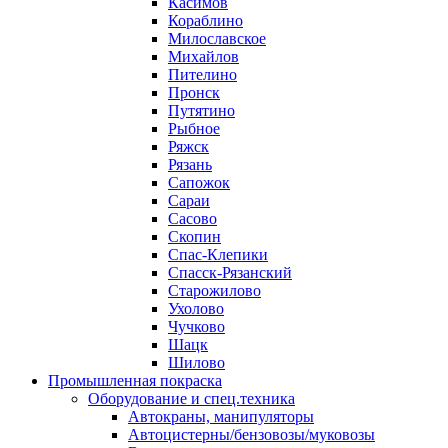
Касимов
Кораблино
Милославское
Михайлов
Пителино
Пронск
Путятино
Рыбное
Ряжск
Рязань
Сапожок
Сараи
Сасово
Скопин
Спас-Клепики
Спасск-Рязанский
Старожилово
Ухолово
Чучково
Шацк
Шилово
Промышленная покраска
Оборудование и спец.техника
Автокраны, манипуляторы
Автоцистерны/бензовозы/муковозы