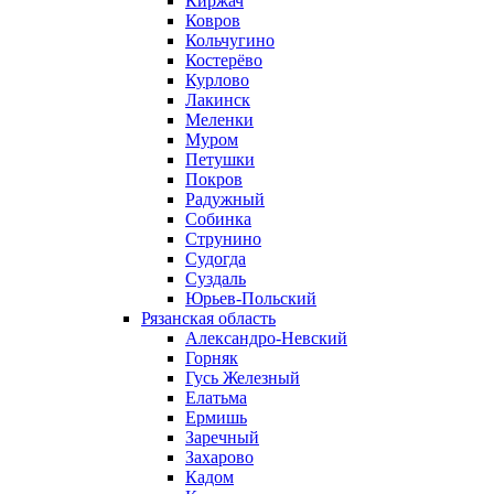
Киржач
Ковров
Кольчугино
Костерёво
Курлово
Лакинск
Меленки
Муром
Петушки
Покров
Радужный
Собинка
Струнино
Судогда
Суздаль
Юрьев-Польский
Рязанская область
Александро-Невский
Горняк
Гусь Железный
Елатьма
Ермишь
Заречный
Захарово
Кадом