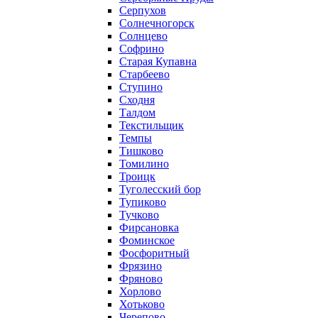
Серпухов
Солнечногорск
Солнцево
Софрино
Старая Купавна
Старбеево
Ступино
Сходня
Талдом
Текстильщик
Темпы
Тишково
Томилино
Троицк
Туголесский бор
Тупиково
Тучково
Фирсановка
Фоминское
Фосфоритный
Фрязино
Фряново
Хорлово
Хотьково
Черепово