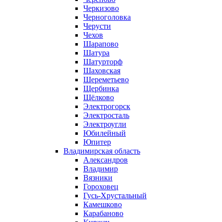
Черкизово
Черноголовка
Черусти
Чехов
Шарапово
Шатура
Шатурторф
Шаховская
Шереметьево
Щербинка
Щёлково
Электрогорск
Электросталь
Электроугли
Юбилейный
Юпитер
Владимирская область
Александров
Владимир
Вязники
Гороховец
Гусь-Хрустальный
Камешково
Карабаново