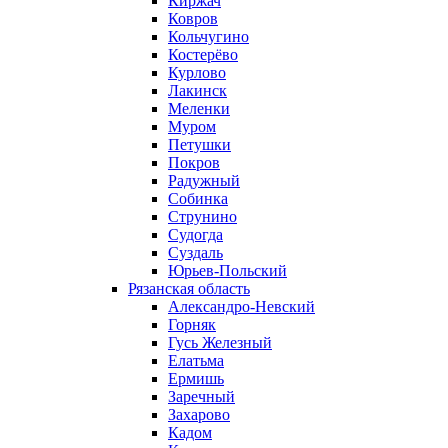
Киржач
Ковров
Кольчугино
Костерёво
Курлово
Лакинск
Меленки
Муром
Петушки
Покров
Радужный
Собинка
Струнино
Судогда
Суздаль
Юрьев-Польский
Рязанская область
Александро-Невский
Горняк
Гусь Железный
Елатьма
Ермишь
Заречный
Захарово
Кадом