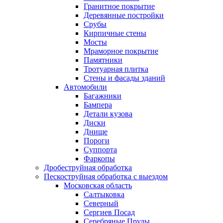
Гранитное покрытие
Деревянные постройки
Срубы
Кирпичные стены
Мосты
Мраморное покрытие
Памятники
Тротуарная плитка
Стены и фасады зданий
Автомобили
Багажники
Бампера
Детали кузова
Диски
Днище
Пороги
Суппорта
Фаркопы
Дробеструйная обработка
Пескоструйная обработка с выездом
Московская область
Салтыковка
Северный
Сергиев Посад
Серебряные Пруды