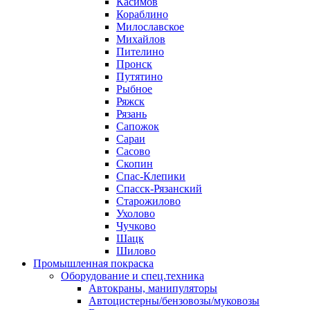
Касимов
Кораблино
Милославское
Михайлов
Пителино
Пронск
Путятино
Рыбное
Ряжск
Рязань
Сапожок
Сараи
Сасово
Скопин
Спас-Клепики
Спасск-Рязанский
Старожилово
Ухолово
Чучково
Шацк
Шилово
Промышленная покраска
Оборудование и спец.техника
Автокраны, манипуляторы
Автоцистерны/бензовозы/муковозы