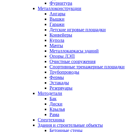
Фурнитура
Металлоконструкции
Ангары
Вышки
Гаражи
Детские игровые площадки
Конвейеры
Купола
Мачты
Металлокаркасы зданий
Опоры ЛЭП
Очистные сооружения
Спортивные тренажерные площадки
Трубопроводы
Фермы
Эстакады
Резервуары
Мотодетали
Бак
Диски
Крылья
Рама
Спецтехника
Здания и строительные объекты
Бетонные стены