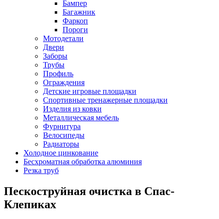
Бампер
Багажник
Фаркоп
Пороги
Мотодетали
Двери
Заборы
Трубы
Профиль
Ограждения
Детские игровые площадки
Спортивные тренажерные площадки
Изделия из ковки
Металлическая мебель
Фурнитура
Велосипеды
Радиаторы
Холодное цинкование
Бесхроматная обработка алюминия
Резка труб
Пескоструйная очистка в Спас-
Клепиках