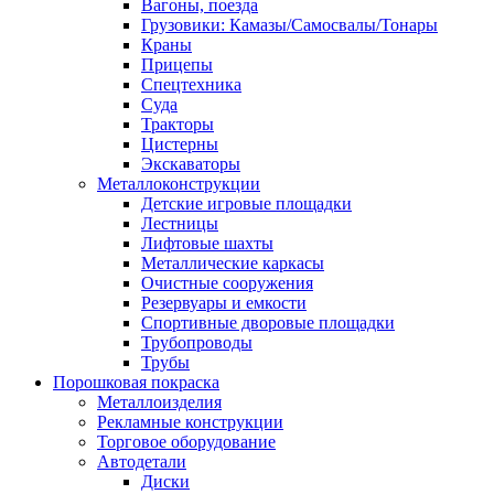
Вагоны, поезда
Грузовики: Камазы/Самосвалы/Тонары
Краны
Прицепы
Спецтехника
Суда
Тракторы
Цистерны
Экскаваторы
Металлоконструкции
Детские игровые площадки
Лестницы
Лифтовые шахты
Металлические каркасы
Очистные сооружения
Резервуары и емкости
Спортивные дворовые площадки
Трубопроводы
Трубы
Порошковая покраска
Металлоизделия
Рекламные конструкции
Торговое оборудование
Автодетали
Диски