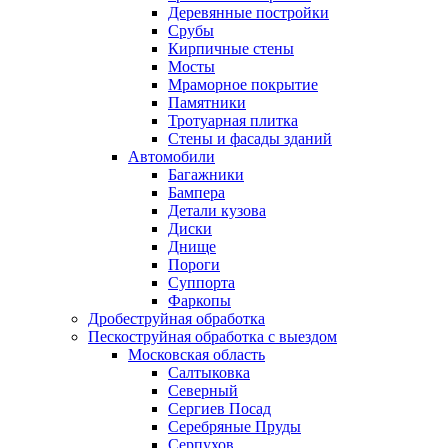
Деревянные постройки
Срубы
Кирпичные стены
Мосты
Мраморное покрытие
Памятники
Тротуарная плитка
Стены и фасады зданий
Автомобили
Багажники
Бампера
Детали кузова
Диски
Днище
Пороги
Суппорта
Фаркопы
Дробеструйная обработка
Пескоструйная обработка с выездом
Московская область
Салтыковка
Северный
Сергиев Посад
Серебряные Пруды
Серпухов