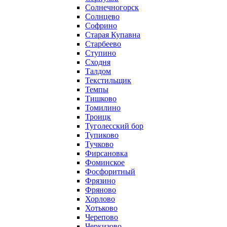
Солнечногорск
Солнцево
Софрино
Старая Купавна
Старбеево
Ступино
Сходня
Талдом
Текстильщик
Темпы
Тишково
Томилино
Троицк
Туголесский бор
Тупиково
Тучково
Фирсановка
Фоминское
Фосфоритный
Фрязино
Фряново
Хорлово
Хотьково
Черепово
Черкизово