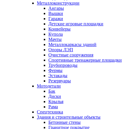
Металлоконструкции
Ангары
Вышки
Гаражи
Детские игровые площадки
Конвейеры
Купола
Мачты
Металлокаркасы зданий
Опоры ЛЭП
Очистные сооружения
Спортивные тренажерные площадки
Трубопроводы
Фермы
Эстакады
Резервуары
Мотодетали
Бак
Диски
Крылья
Рама
Спецтехника
Здания и строительные объекты
Бетонные стены
Гранитное покрытие