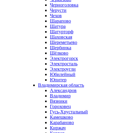
Черноголовка
Черусти
Чехов
Шарапово
Шатура
Шатурторф
Шаховская
Шереметьево
Щербинка
Щёлково
Электрогорск
Электросталь
Электроугли
Юбилейный
Юпитер
Владимирская область
Александров
Владимир
Вязники
Гороховец
Гусь-Хрустальный
Камешково
Карабаново
Киржач