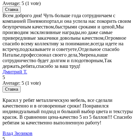
Average:
5
(
1
vote)
Всем доброго дня! Чуть больше года сотрудничаем с
компанией Пневмопортал,и она успела нас покорить своим
безупречным качеством,быстрыми сроками и ценой,Мы
производим эксклюзивные награды,но даже самые
привередливые заказчики довольны качеством,Огромное
спасибо всему коллективу за понимание,всегда идете на
встречу,подсказываете и советуете,Отдельное спасибо
Наталье,профессионал своего дела,Уверена,наше
сотрудничество будет долгим и плодотворным,Так
держать,ребята,спасибо за ваш труд!
Дмитрий Т.
5
Average:
5
(
1
vote)
Красил у ребят металлическую мебель, все сделали
качественно и в оговоренные сроки! Понравился
индивидуальный подход и большой выбор цвета и текстуры
красок. В сравнении цена-качество 5 из 5 баллов!!! Спасибо
ребятам за качественно выполненную работу!
Влад Зюзиков
5