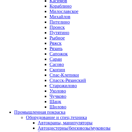
Касимов
Кораблино
Милославское
Михайлов
Пителино
Пронск
Путятино
Рыбное
Ряжск
Рязань
Сапожок
Сараи
Сасово
Скопин
Спас-Клепики
Спасск-Рязанский
Старожилово
Ухолово
Чучково
Шацк
Шилово
Промышленная покраска
Оборудование и спец.техника
Автокраны, манипуляторы
Автоцистерны/бензовозы/муковозы