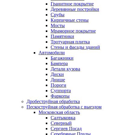
Гранитное покрытие
Деревянные постройки
Срубы
Кирпичные стены
Мосты
Мраморное покрытие
Памятники
Тротуарная плитка
Стены и фасады зданий
Автомобили
Багажники
Бампера
Детали кузова
Диски
Днище
Пороги
Суппорта
Фаркопы
Дробеструйная обработка
Пескоструйная обработка с выездом
Московская область
Салтыковка
Северный
Сергиев Посад
Серебряные Пруды