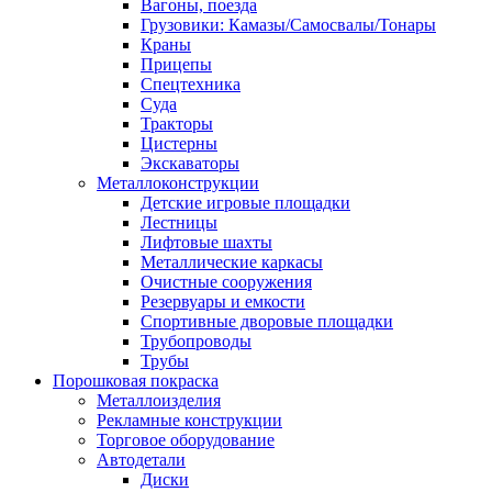
Вагоны, поезда
Грузовики: Камазы/Самосвалы/Тонары
Краны
Прицепы
Спецтехника
Суда
Тракторы
Цистерны
Экскаваторы
Металлоконструкции
Детские игровые площадки
Лестницы
Лифтовые шахты
Металлические каркасы
Очистные сооружения
Резервуары и емкости
Спортивные дворовые площадки
Трубопроводы
Трубы
Порошковая покраска
Металлоизделия
Рекламные конструкции
Торговое оборудование
Автодетали
Диски