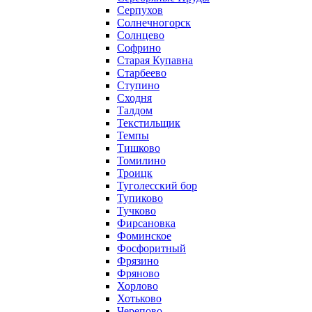
Серпухов
Солнечногорск
Солнцево
Софрино
Старая Купавна
Старбеево
Ступино
Сходня
Талдом
Текстильщик
Темпы
Тишково
Томилино
Троицк
Туголесский бор
Тупиково
Тучково
Фирсановка
Фоминское
Фосфоритный
Фрязино
Фряново
Хорлово
Хотьково
Черепово