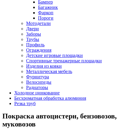
Бампер
Багажник
Фаркоп
Пороги
Мотодетали
Двери
Заборы
Трубы
Профиль
Ограждения
Детские игровые площадки
Спортивные тренажерные площадки
Изделия из ковки
Металлическая мебель
Фурнитура
Велосипеды
Радиаторы
Холодное цинкование
Бесхроматная обработка алюминия
Резка труб
Покраска автоцистерн, бензовозов,
муковозов