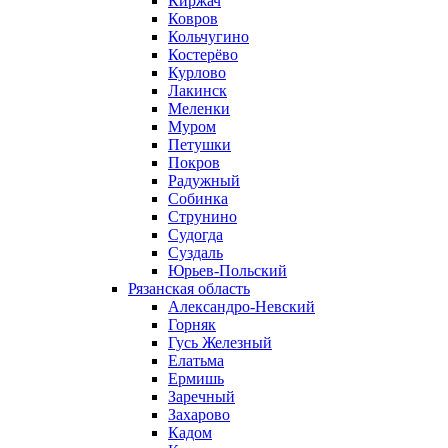
Киржач
Ковров
Кольчугино
Костерёво
Курлово
Лакинск
Меленки
Муром
Петушки
Покров
Радужный
Собинка
Струнино
Судогда
Суздаль
Юрьев-Польский
Рязанская область
Александро-Невский
Горняк
Гусь Железный
Елатьма
Ермишь
Заречный
Захарово
Кадом