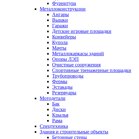
Фурнитура
Металлоконструкции
Ангары
Вышки
Гаражи
Детские игровые площадки
Конвейеры
Купола
Мачты
Металлокаркасы зданий
Опоры ЛЭП
Очистные сооружения
Спортивные тренажерные площадки
Трубопроводы
Фермы
Эстакады
Резервуары
Мотодетали
Бак
Диски
Крылья
Рама
Спецтехника
Здания и строительные объекты
Бетонные стены