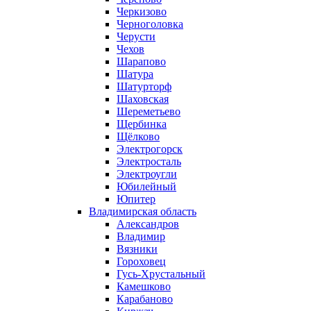
Черкизово
Черноголовка
Черусти
Чехов
Шарапово
Шатура
Шатурторф
Шаховская
Шереметьево
Щербинка
Щёлково
Электрогорск
Электросталь
Электроугли
Юбилейный
Юпитер
Владимирская область
Александров
Владимир
Вязники
Гороховец
Гусь-Хрустальный
Камешково
Карабаново