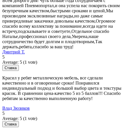
Всем доброго дня! Чуть больше года сотрудничаем с
компанией Пневмопортал,и она успела нас покорить своим
безупречным качеством,быстрыми сроками и ценой,Мы
производим эксклюзивные награды,но даже самые
привередливые заказчики довольны качеством,Огромное
спасибо всему коллективу за понимание,всегда идете на
встречу,подсказываете и советуете,Отдельное спасибо
Наталье,профессионал своего дела,Уверена,наше
сотрудничество будет долгим и плодотворным,Так
держать,ребята,спасибо за ваш труд!
Дмитрий Т.
5
Average:
5
(
1
vote)
Красил у ребят металлическую мебель, все сделали
качественно и в оговоренные сроки! Понравился
индивидуальный подход и большой выбор цвета и текстуры
красок. В сравнении цена-качество 5 из 5 баллов!!! Спасибо
ребятам за качественно выполненную работу!
Влад Зюзиков
5
Average:
5
(
1
vote)