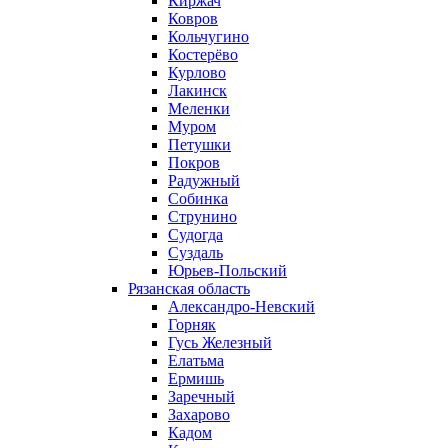
Киржач
Ковров
Кольчугино
Костерёво
Курлово
Лакинск
Меленки
Муром
Петушки
Покров
Радужный
Собинка
Струнино
Судогда
Суздаль
Юрьев-Польский
Рязанская область
Александро-Невский
Горняк
Гусь Железный
Елатьма
Ермишь
Заречный
Захарово
Кадом