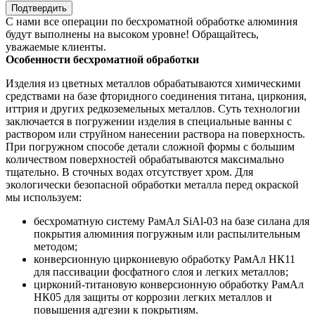
С нами все операции по бесхроматной обработке алюминия
будут выполнены на высоком уровне! Обращайтесь,
уважаемые клиенты.
Особенности бесхроматной обработки
Изделия из цветных металлов обрабатываются химическими
средствами на базе фторидного соединения титана, циркония,
иттрия и других редкоземельных металлов. Суть технологии
заключается в погружении изделия в специальные ванны с
раствором или струйном нанесении раствора на поверхность.
При погружном способе детали сложной формы с большим
количеством поверхностей обрабатываются максимально
тщательно. В сточных водах отсутствует хром. Для
экологически безопасной обработки металла перед окраской
мы используем:
бесхроматную систему РамАл SiAl-03 на базе силана для
покрытия алюминия погружным или распылительным
методом;
конверсионную циркониевую обработку РамАл НК11
для пассивации фосфатного слоя и легких металлов;
цирконий-титановую конверсионную обработку РамАл
НК05 для защиты от коррозии легких металлов и
повышения адгезии к покрытиям.