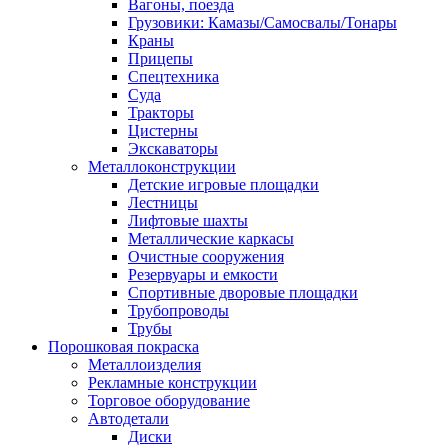
Вагоны, поезда
Грузовики: Камазы/Самосвалы/Тонары
Краны
Прицепы
Спецтехника
Суда
Тракторы
Цистерны
Экскаваторы
Металлоконструкции
Детские игровые площадки
Лестницы
Лифтовые шахты
Металлические каркасы
Очистные сооружения
Резервуары и емкости
Спортивные дворовые площадки
Трубопроводы
Трубы
Порошковая покраска
Металлоизделия
Рекламные конструкции
Торговое оборудование
Автодетали
Диски