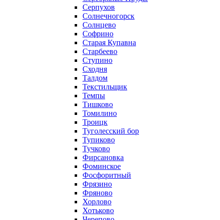
Серпухов
Солнечногорск
Солнцево
Софрино
Старая Купавна
Старбеево
Ступино
Сходня
Талдом
Текстильщик
Темпы
Тишково
Томилино
Троицк
Туголесский бор
Тупиково
Тучково
Фирсановка
Фоминское
Фосфоритный
Фрязино
Фряново
Хорлово
Хотьково
Черепово