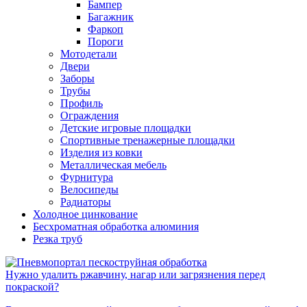
Бампер
Багажник
Фаркоп
Пороги
Мотодетали
Двери
Заборы
Трубы
Профиль
Ограждения
Детские игровые площадки
Спортивные тренажерные площадки
Изделия из ковки
Металлическая мебель
Фурнитура
Велосипеды
Радиаторы
Холодное цинкование
Бесхроматная обработка алюминия
Резка труб
Нужно удалить ржавчину, нагар или загрязнения перед
покраской?