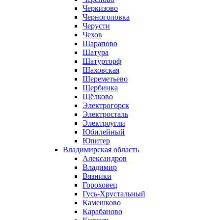
Черкизово
Черноголовка
Черусти
Чехов
Шарапово
Шатура
Шатурторф
Шаховская
Шереметьево
Щербинка
Щёлково
Электрогорск
Электросталь
Электроугли
Юбилейный
Юпитер
Владимирская область
Александров
Владимир
Вязники
Гороховец
Гусь-Хрустальный
Камешково
Карабаново