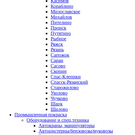
Касимов
Кораблино
Милославское
Михайлов
Пителино
Пронск
Путятино
Рыбное
Ряжск
Рязань
Сапожок
Сараи
Сасово
Скопин
Спас-Клепики
Спасск-Рязанский
Старожилово
Ухолово
Чучково
Шацк
Шилово
Промышленная покраска
Оборудование и спец.техника
Автокраны, манипуляторы
Автоцистерны/бензовозы/муковозы