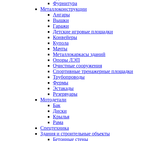
Фурнитура
Металлоконструкции
Ангары
Вышки
Гаражи
Детские игровые площадки
Конвейеры
Купола
Мачты
Металлокаркасы зданий
Опоры ЛЭП
Очистные сооружения
Спортивные тренажерные площадки
Трубопроводы
Фермы
Эстакады
Резервуары
Мотодетали
Бак
Диски
Крылья
Рама
Спецтехника
Здания и строительные объекты
Бетонные стены