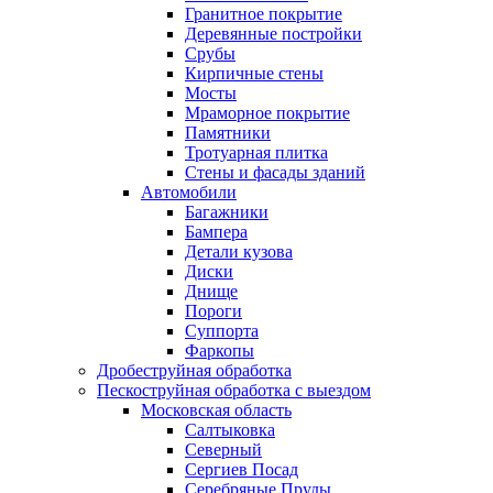
Гранитное покрытие
Деревянные постройки
Срубы
Кирпичные стены
Мосты
Мраморное покрытие
Памятники
Тротуарная плитка
Стены и фасады зданий
Автомобили
Багажники
Бампера
Детали кузова
Диски
Днище
Пороги
Суппорта
Фаркопы
Дробеструйная обработка
Пескоструйная обработка с выездом
Московская область
Салтыковка
Северный
Сергиев Посад
Серебряные Пруды