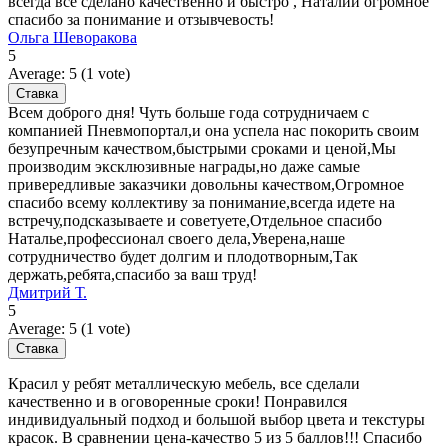
всегда все сделано качественно и быстро , Наталии огромное
спасибо за понимание и отзывчевость!
Ольга Шеворакова
5
Average:
5
(
1
vote)
Всем доброго дня! Чуть больше года сотрудничаем с
компанией Пневмопортал,и она успела нас покорить своим
безупречным качеством,быстрыми сроками и ценой,Мы
производим эксклюзивные награды,но даже самые
привередливые заказчики довольны качеством,Огромное
спасибо всему коллективу за понимание,всегда идете на
встречу,подсказываете и советуете,Отдельное спасибо
Наталье,профессионал своего дела,Уверена,наше
сотрудничество будет долгим и плодотворным,Так
держать,ребята,спасибо за ваш труд!
Дмитрий Т.
5
Average:
5
(
1
vote)
Красил у ребят металлическую мебель, все сделали
качественно и в оговоренные сроки! Понравился
индивидуальный подход и большой выбор цвета и текстуры
красок. В сравнении цена-качество 5 из 5 баллов!!! Спасибо