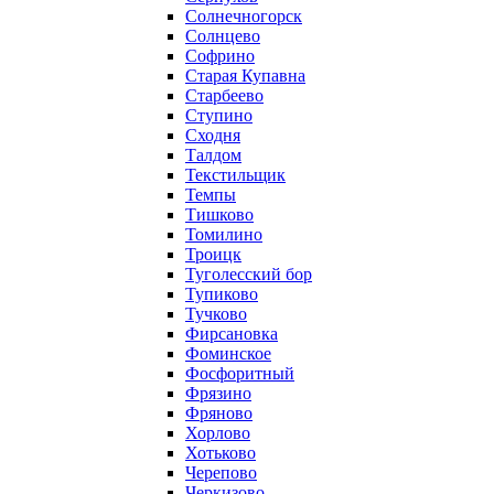
Солнечногорск
Солнцево
Софрино
Старая Купавна
Старбеево
Ступино
Сходня
Талдом
Текстильщик
Темпы
Тишково
Томилино
Троицк
Туголесский бор
Тупиково
Тучково
Фирсановка
Фоминское
Фосфоритный
Фрязино
Фряново
Хорлово
Хотьково
Черепово
Черкизово