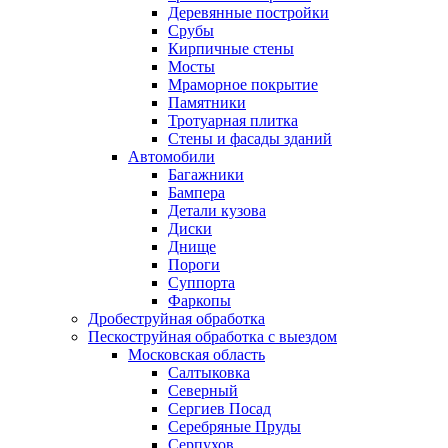
Деревянные постройки
Срубы
Кирпичные стены
Мосты
Мраморное покрытие
Памятники
Тротуарная плитка
Стены и фасады зданий
Автомобили
Багажники
Бампера
Детали кузова
Диски
Днище
Пороги
Суппорта
Фаркопы
Дробеструйная обработка
Пескоструйная обработка с выездом
Московская область
Салтыковка
Северный
Сергиев Посад
Серебряные Пруды
Серпухов