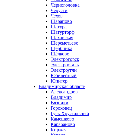
Черноголовка
Черусти
Чехов
Шарапово
Шатура
Шатурторф
Шаховская
Шереметьево
Щербинка
Щёлково
Электрогорск
Электросталь
Электроугли
Юбилейный
Юпитер
Владимирская область
Александров
Владимир
Вязники
Гороховец
Гусь-Хрустальный
Камешково
Карабаново
Киржач