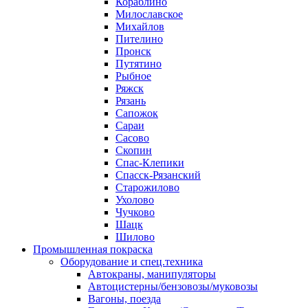
Кораблино
Милославское
Михайлов
Пителино
Пронск
Путятино
Рыбное
Ряжск
Рязань
Сапожок
Сараи
Сасово
Скопин
Спас-Клепики
Спасск-Рязанский
Старожилово
Ухолово
Чучково
Шацк
Шилово
Промышленная покраска
Оборудование и спец.техника
Автокраны, манипуляторы
Автоцистерны/бензовозы/муковозы
Вагоны, поезда