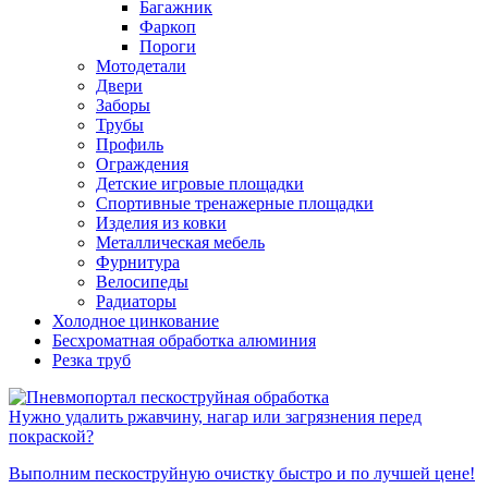
Багажник
Фаркоп
Пороги
Мотодетали
Двери
Заборы
Трубы
Профиль
Ограждения
Детские игровые площадки
Спортивные тренажерные площадки
Изделия из ковки
Металлическая мебель
Фурнитура
Велосипеды
Радиаторы
Холодное цинкование
Бесхроматная обработка алюминия
Резка труб
Нужно удалить ржавчину, нагар или загрязнения перед
покраской?
Выполним пескоструйную очистку быстро и по лучшей цене!