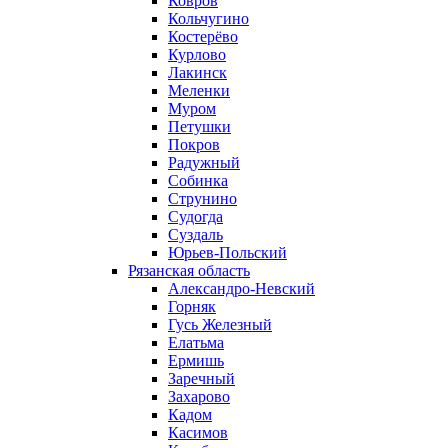
Ковров
Кольчугино
Костерёво
Курлово
Лакинск
Меленки
Муром
Петушки
Покров
Радужный
Собинка
Струнино
Судогда
Суздаль
Юрьев-Польский
Рязанская область
Александро-Невский
Горняк
Гусь Железный
Елатьма
Ермишь
Заречный
Захарово
Кадом
Касимов