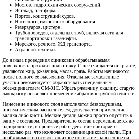
Мостов, гидротехнических сооружений.
Эстакад, платформ.
Портов, конструкций судов.
Насосного, емкостного оборудования.
Резервуаров, цистерн.
Трубопроводов, отдельных труб, включая сети для
транспортировки газа/нефти.
Морского, речного, ЖД транспорта.
Аграрной техники.
До начала проведения оцинковки обрабатываемая
поверхность проходит подготовку. С нее счищается покрытие,
удаляются жир, ржавчина, масла, грязь. Работы начинаются
после полного ее высыхания. Отдельные замасленные
участки рекомендуется обрабатывать специальным
обезжиривателем ОМ-01С. Убрать ржавчину, окалину, старую
лакокраску позволяет применение абразивоструйной очистки.
Нанесение цинкового слоя выполняется безвоздушным,
пневматическим распылителем, допускается применение
валика либо кисти. Мелкие детали можно просто опустить в
ванну с составом. Предварительно состав перемешивается до
однородности, в процессе работ действие повторяется
несколько раз, что исключает оседание цинковой пыли. При
необходимости готовое защитное покрытие, нанесенное на