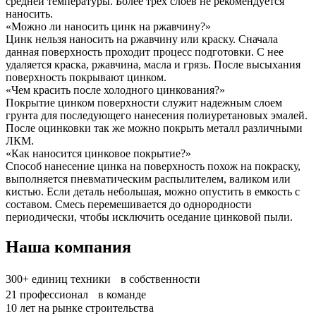
средней температуры. Более трех слоев не рекомендуется
наносить.
«Можно ли наносить цинк на ржавчину?»
Цинк нельзя наносить на ржавчину или краску. Сначала
данная поверхность проходит процесс подготовки. С нее
удаляется краска, ржавчина, масла и грязь. После высыхания
поверхность покрывают цинком.
«Чем красить после холодного цинкования?»
Покрытие цинком поверхности служит надежным слоем
грунта для последующего нанесения полиуретановых эмалей.
После оцинковки так же можно покрыть металл различными
ЛКМ.
«Как наносится цинковое покрытие?»
Способ нанесение цинка на поверхность похож на покраску,
выполняется пневматическим распылителем, валиком или
кистью. Если деталь небольшая, можно опустить в емкость с
составом. Смесь перемешивается до однородности
периодически, чтобы исключить оседание цинковой пыли.
Наша компания
300+
единиц техники в собственности
21
профессионал в команде
10
лет на рынке строительства