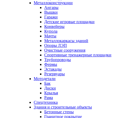
Металлоконструкции
Ангары
Вышки
Гаражи
Детские игровые площадки
Конвейеры
Купола
Мачты
Металлокаркасы зданий
Опоры ЛЭП
Очистные сооружения
Спортивные тренажерные площадки
Трубопроводы
Фермы
Эстакады
Резервуары
Мотодетали
Бак
Диски
Крылья
Рама
Спецтехника
Здания и строительные объекты
Бетонные стены
Гранитное покрытие