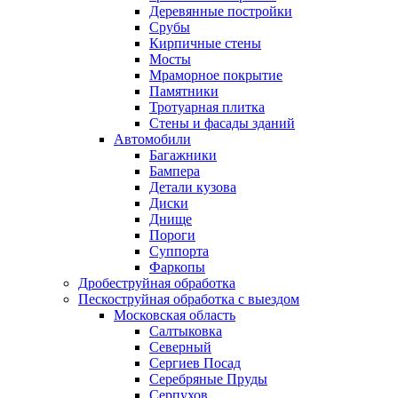
Деревянные постройки
Срубы
Кирпичные стены
Мосты
Мраморное покрытие
Памятники
Тротуарная плитка
Стены и фасады зданий
Автомобили
Багажники
Бампера
Детали кузова
Диски
Днище
Пороги
Суппорта
Фаркопы
Дробеструйная обработка
Пескоструйная обработка с выездом
Московская область
Салтыковка
Северный
Сергиев Посад
Серебряные Пруды
Серпухов