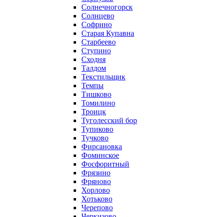
Солнечногорск
Солнцево
Софрино
Старая Купавна
Старбеево
Ступино
Сходня
Талдом
Текстильщик
Темпы
Тишково
Томилино
Троицк
Туголесский бор
Тупиково
Тучково
Фирсановка
Фоминское
Фосфоритный
Фрязино
Фряново
Хорлово
Хотьково
Черепово
Черкизово