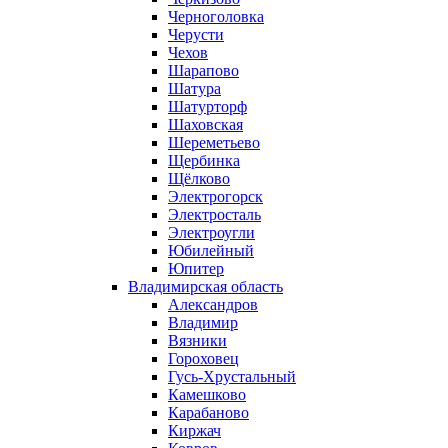
Черноголовка
Черусти
Чехов
Шарапово
Шатура
Шатурторф
Шаховская
Шереметьево
Щербинка
Щёлково
Электрогорск
Электросталь
Электроугли
Юбилейный
Юпитер
Владимирская область
Александров
Владимир
Вязники
Гороховец
Гусь-Хрустальный
Камешково
Карабаново
Киржач