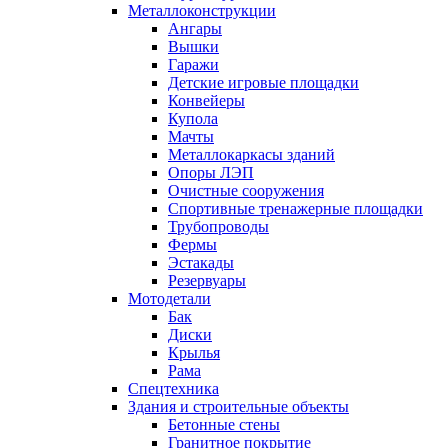
Металлоконструкции
Ангары
Вышки
Гаражи
Детские игровые площадки
Конвейеры
Купола
Мачты
Металлокаркасы зданий
Опоры ЛЭП
Очистные сооружения
Спортивные тренажерные площадки
Трубопроводы
Фермы
Эстакады
Резервуары
Мотодетали
Бак
Диски
Крылья
Рама
Спецтехника
Здания и строительные объекты
Бетонные стены
Гранитное покрытие