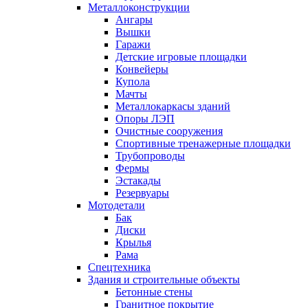
Металлоконструкции
Ангары
Вышки
Гаражи
Детские игровые площадки
Конвейеры
Купола
Мачты
Металлокаркасы зданий
Опоры ЛЭП
Очистные сооружения
Спортивные тренажерные площадки
Трубопроводы
Фермы
Эстакады
Резервуары
Мотодетали
Бак
Диски
Крылья
Рама
Спецтехника
Здания и строительные объекты
Бетонные стены
Гранитное покрытие