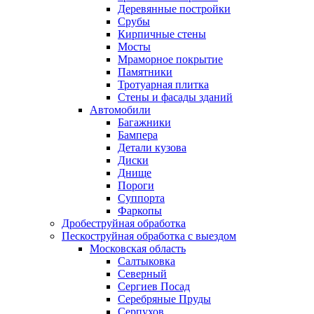
Деревянные постройки
Срубы
Кирпичные стены
Мосты
Мраморное покрытие
Памятники
Тротуарная плитка
Стены и фасады зданий
Автомобили
Багажники
Бампера
Детали кузова
Диски
Днище
Пороги
Суппорта
Фаркопы
Дробеструйная обработка
Пескоструйная обработка с выездом
Московская область
Салтыковка
Северный
Сергиев Посад
Серебряные Пруды
Серпухов