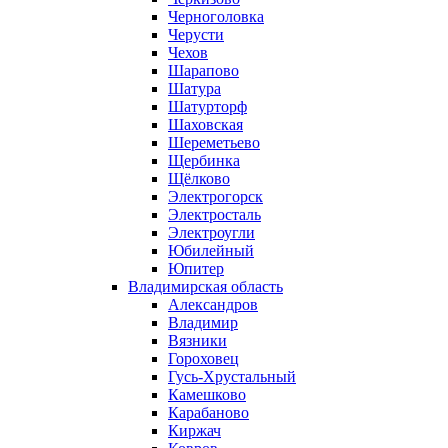
Черноголовка
Черусти
Чехов
Шарапово
Шатура
Шатурторф
Шаховская
Шереметьево
Щербинка
Щёлково
Электрогорск
Электросталь
Электроугли
Юбилейный
Юпитер
Владимирская область
Александров
Владимир
Вязники
Гороховец
Гусь-Хрустальный
Камешково
Карабаново
Киржач