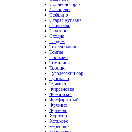
Солнечногорск
Солнцево
Софрино
Старая Купавна
Старбеево
Ступино
Сходня
Талдом
Текстильщик
Темпы
Тишково
Томилино
Троицк
Туголесский бор
Тупиково
Тучково
Фирсановка
Фоминское
Фосфоритный
Фрязино
Фряново
Хорлово
Хотьково
Черепово
Черкизово