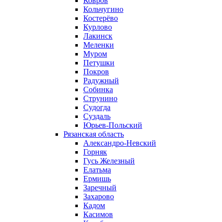
Ковров
Кольчугино
Костерёво
Курлово
Лакинск
Меленки
Муром
Петушки
Покров
Радужный
Собинка
Струнино
Судогда
Суздаль
Юрьев-Польский
Рязанская область
Александро-Невский
Горняк
Гусь Железный
Елатьма
Ермишь
Заречный
Захарово
Кадом
Касимов