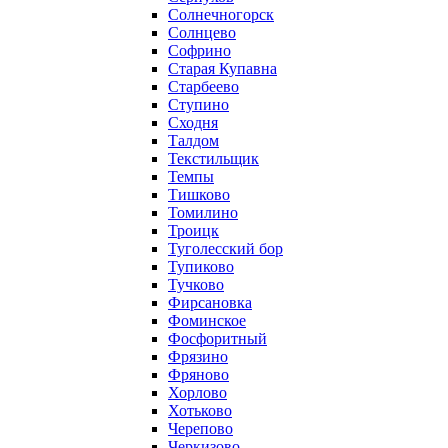
Солнечногорск
Солнцево
Софрино
Старая Купавна
Старбеево
Ступино
Сходня
Талдом
Текстильщик
Темпы
Тишково
Томилино
Троицк
Туголесский бор
Тупиково
Тучково
Фирсановка
Фоминское
Фосфоритный
Фрязино
Фряново
Хорлово
Хотьково
Черепово
Черкизово