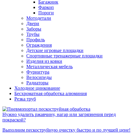
Багажник
Фаркоп
Пороги
Мотодетали
Двери
Заборы
Трубы
Профиль
Ограждения
Детские игровые площадки
Спортивные тренажерные площадки
Изделия из ковки
Металлическая мебель
Фурнитура
Велосипеды
Радиаторы
Холодное цинкование
Бесхроматная обработка алюминия
Резка труб
Нужно удалить ржавчину, нагар или загрязнения перед
покраской?
Выполним пескоструйную очистку быстро и по лучшей цене!