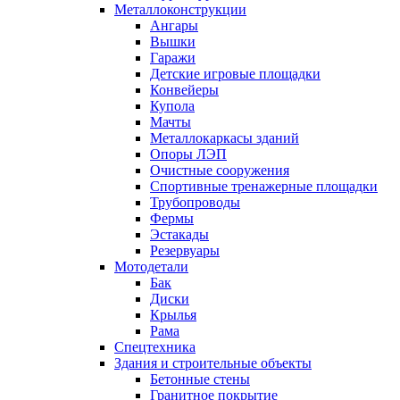
Металлоконструкции
Ангары
Вышки
Гаражи
Детские игровые площадки
Конвейеры
Купола
Мачты
Металлокаркасы зданий
Опоры ЛЭП
Очистные сооружения
Спортивные тренажерные площадки
Трубопроводы
Фермы
Эстакады
Резервуары
Мотодетали
Бак
Диски
Крылья
Рама
Спецтехника
Здания и строительные объекты
Бетонные стены
Гранитное покрытие