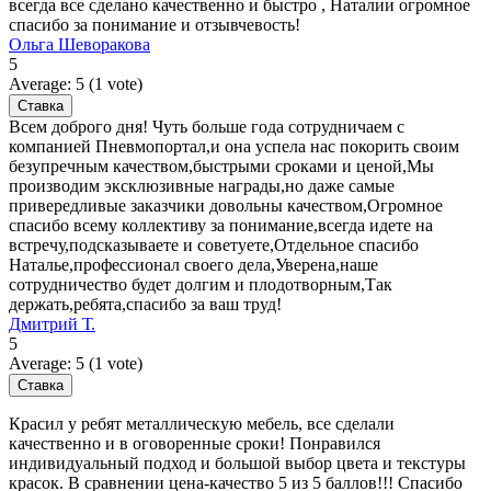
всегда все сделано качественно и быстро , Наталии огромное
спасибо за понимание и отзывчевость!
Ольга Шеворакова
5
Average:
5
(
1
vote)
Всем доброго дня! Чуть больше года сотрудничаем с
компанией Пневмопортал,и она успела нас покорить своим
безупречным качеством,быстрыми сроками и ценой,Мы
производим эксклюзивные награды,но даже самые
привередливые заказчики довольны качеством,Огромное
спасибо всему коллективу за понимание,всегда идете на
встречу,подсказываете и советуете,Отдельное спасибо
Наталье,профессионал своего дела,Уверена,наше
сотрудничество будет долгим и плодотворным,Так
держать,ребята,спасибо за ваш труд!
Дмитрий Т.
5
Average:
5
(
1
vote)
Красил у ребят металлическую мебель, все сделали
качественно и в оговоренные сроки! Понравился
индивидуальный подход и большой выбор цвета и текстуры
красок. В сравнении цена-качество 5 из 5 баллов!!! Спасибо