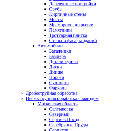
Деревянные постройки
Срубы
Кирпичные стены
Мосты
Мраморное покрытие
Памятники
Тротуарная плитка
Стены и фасады зданий
Автомобили
Багажники
Бампера
Детали кузова
Диски
Днище
Пороги
Суппорта
Фаркопы
Дробеструйная обработка
Пескоструйная обработка с выездом
Московская область
Салтыковка
Северный
Сергиев Посад
Серебряные Пруды
Серпухов