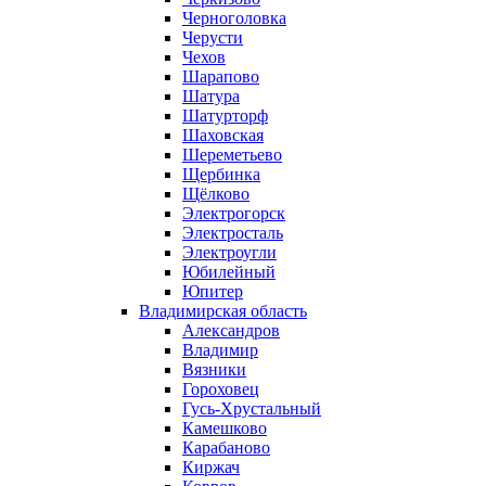
Черноголовка
Черусти
Чехов
Шарапово
Шатура
Шатурторф
Шаховская
Шереметьево
Щербинка
Щёлково
Электрогорск
Электросталь
Электроугли
Юбилейный
Юпитер
Владимирская область
Александров
Владимир
Вязники
Гороховец
Гусь-Хрустальный
Камешково
Карабаново
Киржач