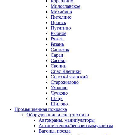
Кораблино
Милославское
Михайлов
Пителино
Пронск
Путятино
Рыбное
Ряжск
Рязань
Сапожок
Сараи
Сасово
Скопин
Спас-Клепики
Спасск-Рязанский
Старожилово
Ухолово
Чучково
Шацк
Шилово
Промышленная покраска
Оборудование и спец.техника
Автокраны, манипуляторы
Автоцистерны/бензовозы/муковозы
Вагоны, поезда