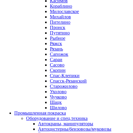
Касимов
Кораблино
Милославское
Михайлов
Пителино
Пронск
Путятино
Рыбное
Ряжск
Рязань
Сапожок
Сараи
Сасово
Скопин
Спас-Клепики
Спасск-Рязанский
Старожилово
Ухолово
Чучково
Шацк
Шилово
Промышленная покраска
Оборудование и спец.техника
Автокраны, манипуляторы
Автоцистерны/бензовозы/муковозы