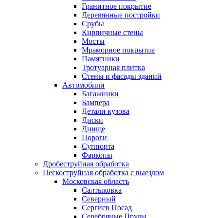
Гранитное покрытие
Деревянные постройки
Срубы
Кирпичные стены
Мосты
Мраморное покрытие
Памятники
Тротуарная плитка
Стены и фасады зданий
Автомобили
Багажники
Бампера
Детали кузова
Диски
Днище
Пороги
Суппорта
Фаркопы
Дробеструйная обработка
Пескоструйная обработка с выездом
Московская область
Салтыковка
Северный
Сергиев Посад
Серебряные Пруды