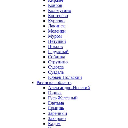
Киржач
Ковров
Кольчугино
Костерёво
Курлово
Лакинск
Меленки
Муром
Петушки
Покров
Радужный
Собинка
Струнино
Судогда
Суздаль
Юрьев-Польский
Рязанская область
Александро-Невский
Горняк
Гусь Железный
Елатьма
Ермишь
Заречный
Захарово
Кадом