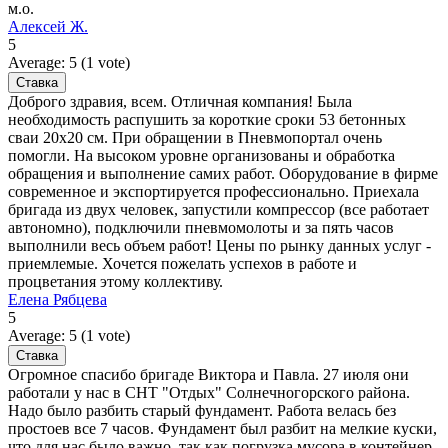
м.о.
Алексей Ж.
5
Average:
5
(
1
vote)
Доброго здравия, всем. Отличная компания! Была
необходимость распушить за короткие сроки 53 бетонных
сваи 20х20 см. При обращении в Пневмопортал очень
помогли. На высоком уровне организованы и обработка
обращения и выполнение самих работ. Оборудование в фирме
современное и экспортируется профессионально. Приехала
бригада из двух человек, запустили компрессор (все работает
автономно), подключили пневмомолоты и за пять часов
выполнили весь объем работ! Цены по рынку данных услуг -
приемлемые. Хочется пожелать успехов в работе и
процветания этому коллективу.
Елена Рябцева
5
Average:
5
(
1
vote)
Огромное спасибо бригаде Виктора и Павла. 27 июля они
работали у нас в СНТ "Отдых" Солнечногорского района.
Надо было разбить старый фундамент. Работа велась без
простоев все 7 часов. Фундамент был разбит на мелкие куски,
что для нас было важно, так как погрузка мусора в контейнер