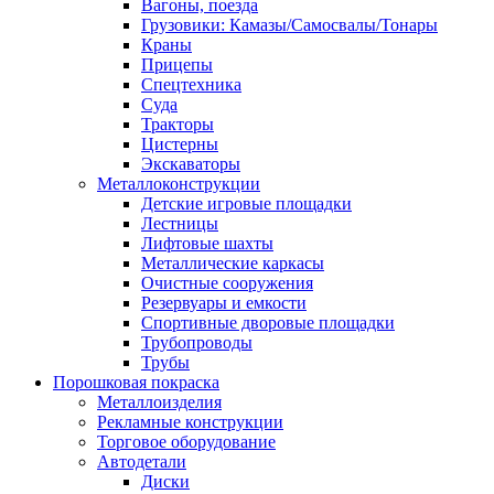
Вагоны, поезда
Грузовики: Камазы/Самосвалы/Тонары
Краны
Прицепы
Спецтехника
Суда
Тракторы
Цистерны
Экскаваторы
Металлоконструкции
Детские игровые площадки
Лестницы
Лифтовые шахты
Металлические каркасы
Очистные сооружения
Резервуары и емкости
Спортивные дворовые площадки
Трубопроводы
Трубы
Порошковая покраска
Металлоизделия
Рекламные конструкции
Торговое оборудование
Автодетали
Диски