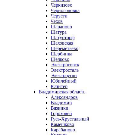
Черкизово
Черноголовка
Черусти
Чехов
Шарапово
Шатура
Шатурторф
Шаховская
Шереметьево
Щербинка
Щёлково
Электрогорск
Электросталь
Электроугли
Юбилейный
Юпитер
Владимирская область
Александров
Владимир
Вязники
Гороховец
Гусь-Хрустальный
Камешково
Карабаново