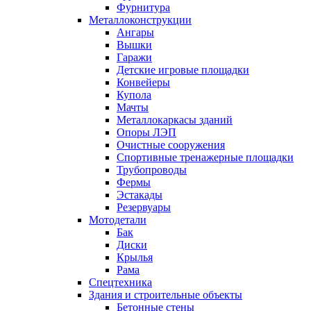
Фурнитура
Металлоконструкции
Ангары
Вышки
Гаражи
Детские игровые площадки
Конвейеры
Купола
Мачты
Металлокаркасы зданий
Опоры ЛЭП
Очистные сооружения
Спортивные тренажерные площадки
Трубопроводы
Фермы
Эстакады
Резервуары
Мотодетали
Бак
Диски
Крылья
Рама
Спецтехника
Здания и строительные объекты
Бетонные стены