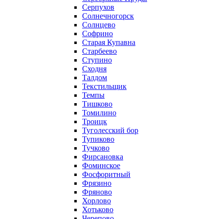
Серпухов
Солнечногорск
Солнцево
Софрино
Старая Купавна
Старбеево
Ступино
Сходня
Талдом
Текстильщик
Темпы
Тишково
Томилино
Троицк
Туголесский бор
Тупиково
Тучково
Фирсановка
Фоминское
Фосфоритный
Фрязино
Фряново
Хорлово
Хотьково
Черепово