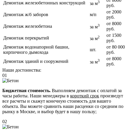
от 8000
3
Демонтаж железобетонных конструкций
за м
руб.
от 2000
Демонтаж ж/б заборов
м/п
руб.
от 8000
3
Демонтаж железобетона
за м
руб.
от 1500
2
Демонтаж перекрытий
за м
руб.
Демонтаж водонапорной башни,
от 80 000
шт.
кирпичного дымохода
руб.
от 8000
3
Демонтаж зданий и сооружений
за м
руб.
Наши достоинства:
01
Бюджетная стоимость.
Выполняем демонтаж с оплатой за
часы работы. Наши менеджеры в
короткий срок
произведут
все расчеты и скажут конечную стоимость для вашего
объекта. Вы можете сравнить наши расценки со средним по
рынку в Москве, и выбор будет в нашу пользу;
02