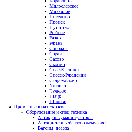
Кораблино
Милославское
Михайлов
Пителино
Пронск
Путятино
Рыбное
Ряжск
Рязань
Сапожок
Сараи
Сасово
Скопин
Спас-Клепики
Спасск-Рязанский
Старожилово
Ухолово
Чучково
Шацк
Шилово
Промышленная покраска
Оборудование и спец.техника
Автокраны, манипуляторы
Автоцистерны/бензовозы/муковозы
Вагоны, поезда