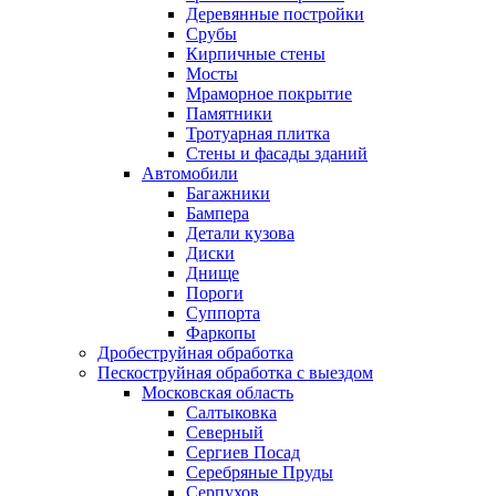
Деревянные постройки
Срубы
Кирпичные стены
Мосты
Мраморное покрытие
Памятники
Тротуарная плитка
Стены и фасады зданий
Автомобили
Багажники
Бампера
Детали кузова
Диски
Днище
Пороги
Суппорта
Фаркопы
Дробеструйная обработка
Пескоструйная обработка с выездом
Московская область
Салтыковка
Северный
Сергиев Посад
Серебряные Пруды
Серпухов