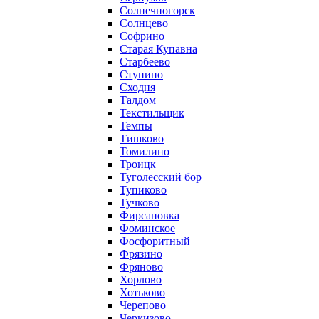
Солнечногорск
Солнцево
Софрино
Старая Купавна
Старбеево
Ступино
Сходня
Талдом
Текстильщик
Темпы
Тишково
Томилино
Троицк
Туголесский бор
Тупиково
Тучково
Фирсановка
Фоминское
Фосфоритный
Фрязино
Фряново
Хорлово
Хотьково
Черепово
Черкизово