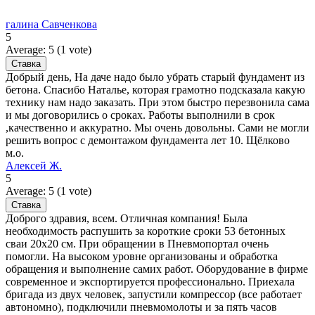
галина Савченкова
5
Average:
5
(
1
vote)
Добрый день, На даче надо было убрать старый фундамент из
бетона. Спасибо Наталье, которая грамотно подсказала какую
технику нам надо заказать. При этом быстро перезвонила сама
и мы договорились о сроках. Работы выполнили в срок
,качественно и аккуратно. Мы очень довольны. Сами не могли
решить вопрос с демонтажом фундамента лет 10. Щёлково
м.о.
Алексей Ж.
5
Average:
5
(
1
vote)
Доброго здравия, всем. Отличная компания! Была
необходимость распушить за короткие сроки 53 бетонных
сваи 20х20 см. При обращении в Пневмопортал очень
помогли. На высоком уровне организованы и обработка
обращения и выполнение самих работ. Оборудование в фирме
современное и экспортируется профессионально. Приехала
бригада из двух человек, запустили компрессор (все работает
автономно), подключили пневмомолоты и за пять часов