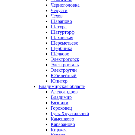
Черноголовка
Черусти
Чехов
Шарапово
Шатура
Шатурторф
Шаховская
Шереметьево
Щербинка
Щёлково
Электрогорск
Электросталь
Электроугли
Юбилейный
Юпитер
Владимирская область
Александров
Владимир
Вязники
Гороховец
Гусь-Хрустальный
Камешково
Карабаново
Киржач