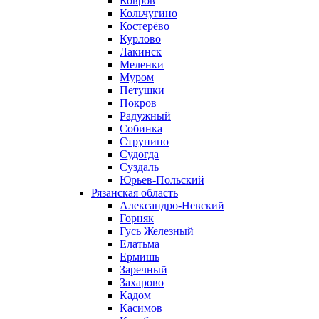
Ковров
Кольчугино
Костерёво
Курлово
Лакинск
Меленки
Муром
Петушки
Покров
Радужный
Собинка
Струнино
Судогда
Суздаль
Юрьев-Польский
Рязанская область
Александро-Невский
Горняк
Гусь Железный
Елатьма
Ермишь
Заречный
Захарово
Кадом
Касимов