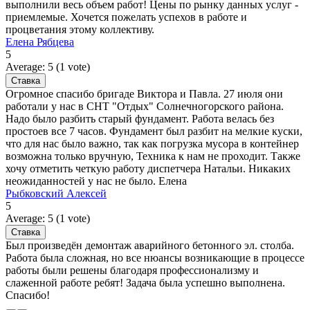
выполнили весь объем работ! Цены по рынку данных услуг -
приемлемые. Хочется пожелать успехов в работе и
процветания этому коллективу.
Елена Рябцева
5
Average:
5
(
1
vote)
Огромное спасибо бригаде Виктора и Павла. 27 июля они
работали у нас в СНТ "Отдых" Солнечногорского района.
Надо было разбить старый фундамент. Работа велась без
простоев все 7 часов. Фундамент был разбит на мелкие куски,
что для нас было важно, так как погрузка мусора в контейнер
возможна только вручную, Техника к нам не проходит. Также
хочу отметить четкую работу диспетчера Натальи. Никаких
неожиданностей у нас не было. Елена
Рыбковский Алексей
5
Average:
5
(
1
vote)
Был произведён демонтаж аварийного бетонного эл. столба.
Работа была сложная, но все нюансы возникающие в процессе
работы были решены благодаря профессионализму и
слаженной работе ребят! Задача была успешно выполнена.
Спасибо!