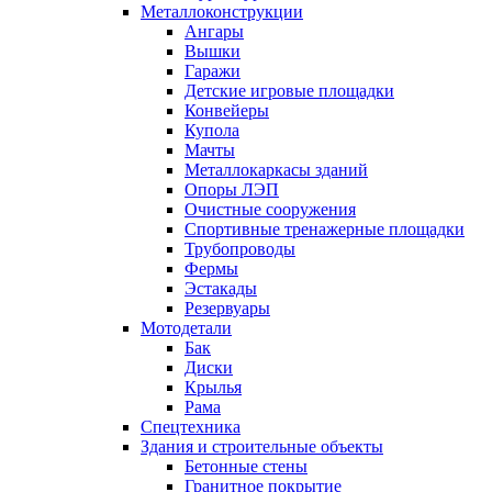
Металлоконструкции
Ангары
Вышки
Гаражи
Детские игровые площадки
Конвейеры
Купола
Мачты
Металлокаркасы зданий
Опоры ЛЭП
Очистные сооружения
Спортивные тренажерные площадки
Трубопроводы
Фермы
Эстакады
Резервуары
Мотодетали
Бак
Диски
Крылья
Рама
Спецтехника
Здания и строительные объекты
Бетонные стены
Гранитное покрытие