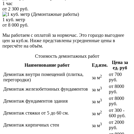
1 час
от 2 300 руб.
1 куб. метр
от 8 000 руб.
Мы работаем с оплатой за нормочас. Это гораздо выгоднее
цен за куб.м. Ниже представлены усредненные цены в
пересчёте на объём.
Стоимость демонтажных работ
Цена за
Наименование работ
Ед.изм.
ед. руб
Демонтаж внутри помещений (плитка,
от 700
2
за м
перегородки)
руб.
от 8000
3
Демонтаж железобетонных фундаментов
за м
руб.
от 8000
3
Демонтаж фундаментов здания
за м
руб.
от 300 -
2
Демонтаж стяжки от 5 до 60 см.
за м
600 руб.
от 2000
3
Демонтаж кирпичных стен
за м
руб.