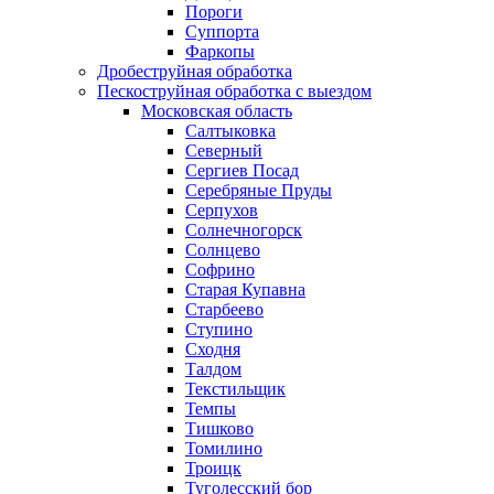
Пороги
Суппорта
Фаркопы
Дробеструйная обработка
Пескоструйная обработка с выездом
Московская область
Салтыковка
Северный
Сергиев Посад
Серебряные Пруды
Серпухов
Солнечногорск
Солнцево
Софрино
Старая Купавна
Старбеево
Ступино
Сходня
Талдом
Текстильщик
Темпы
Тишково
Томилино
Троицк
Туголесский бор