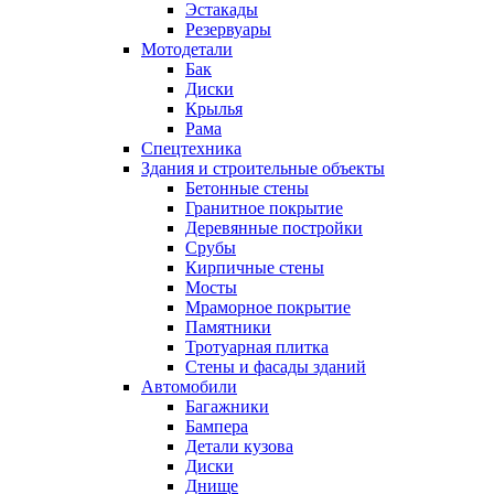
Эстакады
Резервуары
Мотодетали
Бак
Диски
Крылья
Рама
Спецтехника
Здания и строительные объекты
Бетонные стены
Гранитное покрытие
Деревянные постройки
Срубы
Кирпичные стены
Мосты
Мраморное покрытие
Памятники
Тротуарная плитка
Стены и фасады зданий
Автомобили
Багажники
Бампера
Детали кузова
Диски
Днище