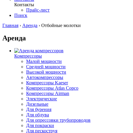
Контакты
Прайс-лист
Поиск
Главная
›
Аренда
›
Отбойные молотки
Аренда
Компрессоры
Малой мощности
Средней мощности
Высокой мощности
Автокомпрессоры
Компрессоры Kaeser
Компрессоры Atlas Copco
Компрессоры Airman
Электрические
Дизельные
Для бурения
Для обдува
Для опрессовки трубопроводов
Для покраски
Для пескоструя