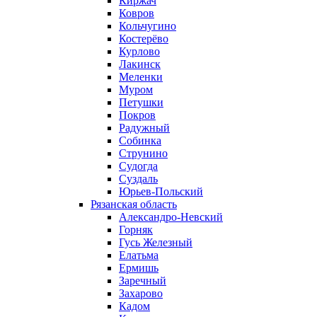
Киржач
Ковров
Кольчугино
Костерёво
Курлово
Лакинск
Меленки
Муром
Петушки
Покров
Радужный
Собинка
Струнино
Судогда
Суздаль
Юрьев-Польский
Рязанская область
Александро-Невский
Горняк
Гусь Железный
Елатьма
Ермишь
Заречный
Захарово
Кадом