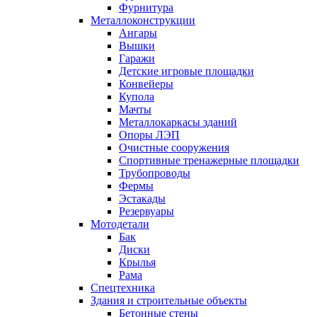
Фурнитура
Металлоконструкции
Ангары
Вышки
Гаражи
Детские игровые площадки
Конвейеры
Купола
Мачты
Металлокаркасы зданий
Опоры ЛЭП
Очистные сооружения
Спортивные тренажерные площадки
Трубопроводы
Фермы
Эстакады
Резервуары
Мотодетали
Бак
Диски
Крылья
Рама
Спецтехника
Здания и строительные объекты
Бетонные стены