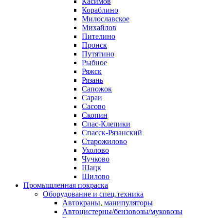
Касимов
Кораблино
Милославское
Михайлов
Пителино
Пронск
Путятино
Рыбное
Ряжск
Рязань
Сапожок
Сараи
Сасово
Скопин
Спас-Клепики
Спасск-Рязанский
Старожилово
Ухолово
Чучково
Шацк
Шилово
Промышленная покраска
Оборудование и спец.техника
Автокраны, манипуляторы
Автоцистерны/бензовозы/муковозы