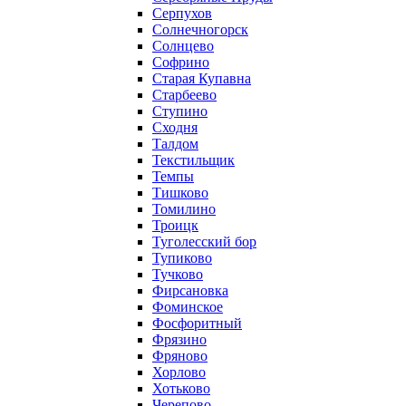
Серпухов
Солнечногорск
Солнцево
Софрино
Старая Купавна
Старбеево
Ступино
Сходня
Талдом
Текстильщик
Темпы
Тишково
Томилино
Троицк
Туголесский бор
Тупиково
Тучково
Фирсановка
Фоминское
Фосфоритный
Фрязино
Фряново
Хорлово
Хотьково
Черепово