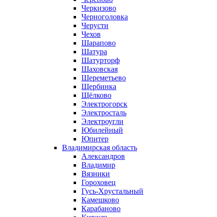
Черкизово
Черноголовка
Черусти
Чехов
Шарапово
Шатура
Шатурторф
Шаховская
Шереметьево
Щербинка
Щёлково
Электрогорск
Электросталь
Электроугли
Юбилейный
Юпитер
Владимирская область
Александров
Владимир
Вязники
Гороховец
Гусь-Хрустальный
Камешково
Карабаново