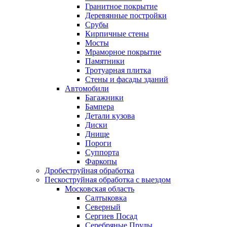
Гранитное покрытие
Деревянные постройки
Срубы
Кирпичные стены
Мосты
Мраморное покрытие
Памятники
Тротуарная плитка
Стены и фасады зданий
Автомобили
Багажники
Бампера
Детали кузова
Диски
Днище
Пороги
Суппорта
Фаркопы
Дробеструйная обработка
Пескоструйная обработка с выездом
Московская область
Салтыковка
Северный
Сергиев Посад
Серебряные Пруды