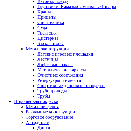
Вагоны, поезда
Грузовики: Камазы/Самосвалы/Тонары
Краны
Прицепы
Спецтехника
Суда
Тракторы
Цистерны
Экскаваторы
Металлоконструкции
Детские игровые площадки
Лестницы
Лифтовые шахты
Металлические каркасы
Очистные сооружения
Резервуары и емкости
Спортивные дворовые площадки
Трубопроводы
Трубы
Порошковая покраска
Металлоизделия
Рекламные конструкции
Торговое оборудование
Автодетали
Диски