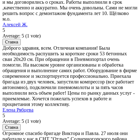
и мы договорились о сроках. Работы выполнили в срок
,качественно и аккуратно. Мы очень довольны. Сами не могли
решить вопрос с демонтажом фундамента лет 10. Щёлково
м.о.
Алексей Ж.
5
Average:
5
(
1
vote)
Доброго здравия, всем. Отличная компания! Была
необходимость распушить за короткие сроки 53 бетонных
сваи 20х20 см. При обращении в Пневмопортал очень
помогли. На высоком уровне организованы и обработка
обращения и выполнение самих работ. Оборудование в фирме
современное и экспортируется профессионально. Приехала
бригада из двух человек, запустили компрессор (все работает
автономно), подключили пневмомолоты и за пять часов
выполнили весь объем работ! Цены по рынку данных услуг -
приемлемые. Хочется пожелать успехов в работе и
процветания этому коллективу.
Елена Рябцева
5
Average:
5
(
1
vote)
Огромное спасибо бригаде Виктора и Павла. 27 июля они
работали у нас в СНТ "Отдых" Солнечногорского района.