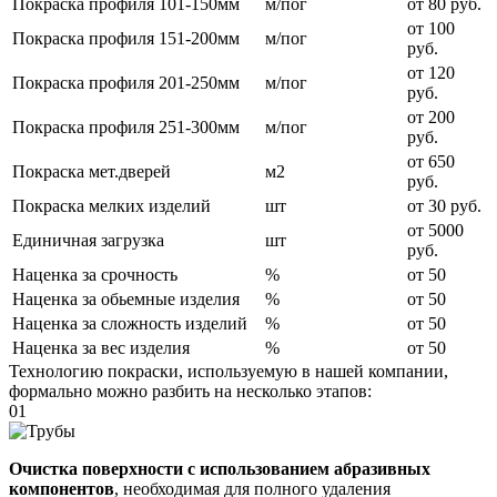
Покраска профиля 101-150мм
м/пог
от 80 руб.
от 100
Покраска профиля 151-200мм
м/пог
руб.
от 120
Покраска профиля 201-250мм
м/пог
руб.
от 200
Покраска профиля 251-300мм
м/пог
руб.
от 650
Покраска мет.дверей
м2
руб.
Покраска мелких изделий
шт
от 30 руб.
от 5000
Единичная загрузка
шт
руб.
Наценка за срочность
%
от 50
Наценка за обьемные изделия
%
от 50
Наценка за сложность изделий
%
от 50
Наценка за вес изделия
%
от 50
Технологию покраски, используемую в нашей компании,
формально можно разбить на несколько этапов:
01
Очистка поверхности с использованием абразивных
компонентов
, необходимая для полного удаления