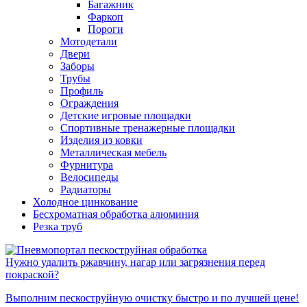
Багажник
Фаркоп
Пороги
Мотодетали
Двери
Заборы
Трубы
Профиль
Ограждения
Детские игровые площадки
Спортивные тренажерные площадки
Изделия из ковки
Металлическая мебель
Фурнитура
Велосипеды
Радиаторы
Холодное цинкование
Бесхроматная обработка алюминия
Резка труб
Нужно удалить ржавчину, нагар или загрязнения перед
покраской?
Выполним пескоструйную очистку быстро и по лучшей цене!