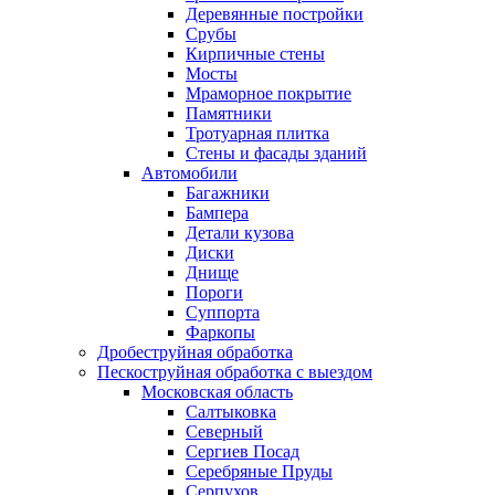
Деревянные постройки
Срубы
Кирпичные стены
Мосты
Мраморное покрытие
Памятники
Тротуарная плитка
Стены и фасады зданий
Автомобили
Багажники
Бампера
Детали кузова
Диски
Днище
Пороги
Суппорта
Фаркопы
Дробеструйная обработка
Пескоструйная обработка с выездом
Московская область
Салтыковка
Северный
Сергиев Посад
Серебряные Пруды
Серпухов