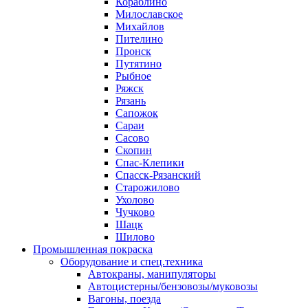
Кораблино
Милославское
Михайлов
Пителино
Пронск
Путятино
Рыбное
Ряжск
Рязань
Сапожок
Сараи
Сасово
Скопин
Спас-Клепики
Спасск-Рязанский
Старожилово
Ухолово
Чучково
Шацк
Шилово
Промышленная покраска
Оборудование и спец.техника
Автокраны, манипуляторы
Автоцистерны/бензовозы/муковозы
Вагоны, поезда