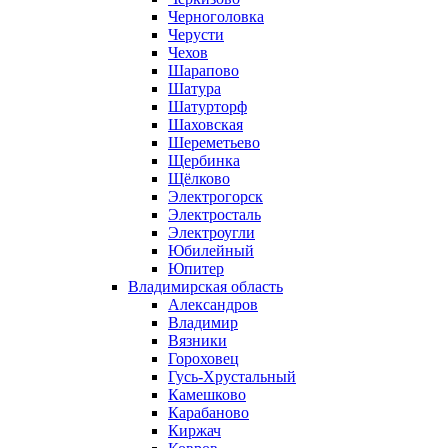
Черноголовка
Черусти
Чехов
Шарапово
Шатура
Шатурторф
Шаховская
Шереметьево
Щербинка
Щёлково
Электрогорск
Электросталь
Электроугли
Юбилейный
Юпитер
Владимирская область
Александров
Владимир
Вязники
Гороховец
Гусь-Хрустальный
Камешково
Карабаново
Киржач