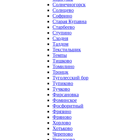
Солнечногорск
Солнцево
Софрино
Старая Купавна
Старбеево
Ступино
Сходня
Талдом
Текстильщик
Темпы
Тишково
Томилино
Троицк
Туголесский бор
Тупиково
Тучково
Фирсановка
Фоминское
Фосфоритный
Фрязино
Фряново
Хорлово
Хотьково
Черепово
Черкизово