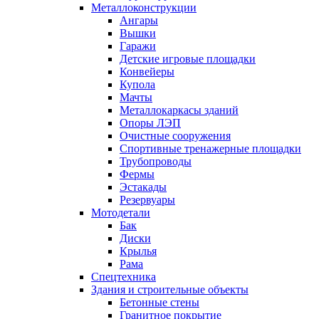
Металлоконструкции
Ангары
Вышки
Гаражи
Детские игровые площадки
Конвейеры
Купола
Мачты
Металлокаркасы зданий
Опоры ЛЭП
Очистные сооружения
Спортивные тренажерные площадки
Трубопроводы
Фермы
Эстакады
Резервуары
Мотодетали
Бак
Диски
Крылья
Рама
Спецтехника
Здания и строительные объекты
Бетонные стены
Гранитное покрытие