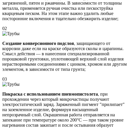
загрязнений, пятен и ржавчины. В зависимости от толщины
металла, применяется ручная очистка или пескоструйка
кварцевым песком. На этом этапе важно удалить любые
посторонние включения и тщательно обезжирить изделие;
02
Создание конверсионного подслоя
, защищающего от
коррозии даже если на краске образуются сколы и царапины.
Смысл действия — в нанесении специализированной
порошковой грунтовки, уплотняющей верхний слой изделия
нерастворимыми соединениями с цинком, хромом или другим
элементом, в зависимости от типа грунта;
03
Покраска с использованием пневмопистолета
, при
прохождении через который микрочастицы получают
электростатический заряд. Заряженный пигмент "прилипает"
на заземленное изделие, формируя насыщенный
непрозрачный слой. Окрашенная работа отправляется на
запекание при температуре около 200°С — при таком уровне
нагревания состав закипает и после остывания образует