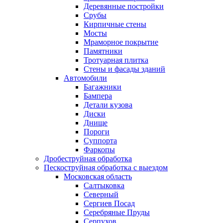
Деревянные постройки
Срубы
Кирпичные стены
Мосты
Мраморное покрытие
Памятники
Тротуарная плитка
Стены и фасады зданий
Автомобили
Багажники
Бампера
Детали кузова
Диски
Днище
Пороги
Суппорта
Фаркопы
Дробеструйная обработка
Пескоструйная обработка с выездом
Московская область
Салтыковка
Северный
Сергиев Посад
Серебряные Пруды
Серпухов