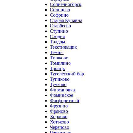
Солнечногорск
Солнцево
Софрино
Старая Купавна
Старбеево
Ступино
Сходня
Талдом
Текстильщик
Темпы
Тишково
Томилино
Троицк
Туголесский бор
Тупиково
Тучково
Фирсановка
Фоминское
Фосфоритный
Фрязино
Фряново
Хорлово
Хотьково
Черепово
Черкизово