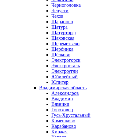
Черноголовка
Черусти
Чехов
Шарапово
Шатура
Шатурторф
Шаховская
Шереметьево
Щербинка
Щёлково
Электрогорск
Электросталь
Электроугли
Юбилейный
Юпитер
Владимирская область
Александров
Владимир
Вязники
Гороховец
Гусь-Хрустальный
Камешково
Карабаново
Киржач