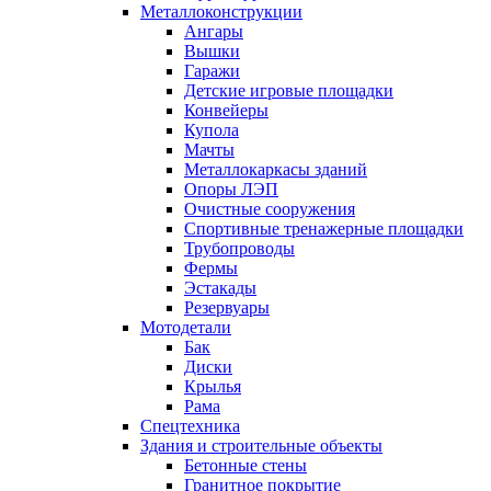
Металлоконструкции
Ангары
Вышки
Гаражи
Детские игровые площадки
Конвейеры
Купола
Мачты
Металлокаркасы зданий
Опоры ЛЭП
Очистные сооружения
Спортивные тренажерные площадки
Трубопроводы
Фермы
Эстакады
Резервуары
Мотодетали
Бак
Диски
Крылья
Рама
Спецтехника
Здания и строительные объекты
Бетонные стены
Гранитное покрытие