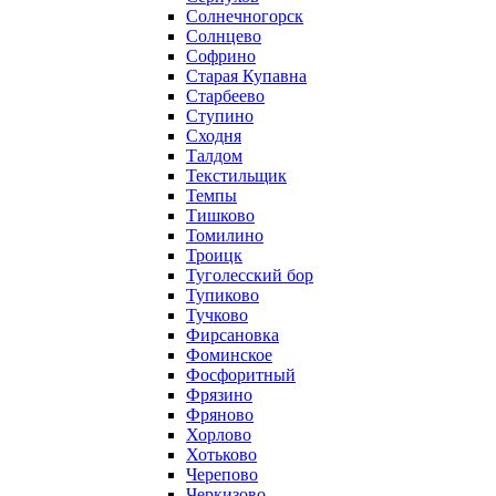
Солнечногорск
Солнцево
Софрино
Старая Купавна
Старбеево
Ступино
Сходня
Талдом
Текстильщик
Темпы
Тишково
Томилино
Троицк
Туголесский бор
Тупиково
Тучково
Фирсановка
Фоминское
Фосфоритный
Фрязино
Фряново
Хорлово
Хотьково
Черепово
Черкизово