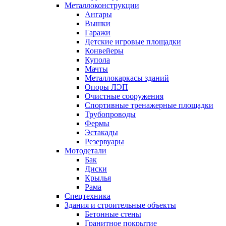
Металлоконструкции
Ангары
Вышки
Гаражи
Детские игровые площадки
Конвейеры
Купола
Мачты
Металлокаркасы зданий
Опоры ЛЭП
Очистные сооружения
Спортивные тренажерные площадки
Трубопроводы
Фермы
Эстакады
Резервуары
Мотодетали
Бак
Диски
Крылья
Рама
Спецтехника
Здания и строительные объекты
Бетонные стены
Гранитное покрытие