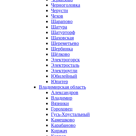
Черноголовка
Черусти
Чехов
Шарапово
Шатура
Шатурторф
Шаховская
Шереметьево
Щербинка
Щёлково
Электрогорск
Электросталь
Электроугли
Юбилейный
Юпитер
Владимирская область
Александров
Владимир
Вязники
Гороховец
Гусь-Хрустальный
Камешково
Карабаново
Киржач