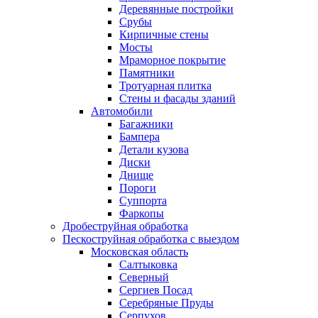
Деревянные постройки
Срубы
Кирпичные стены
Мосты
Мраморное покрытие
Памятники
Тротуарная плитка
Стены и фасады зданий
Автомобили
Багажники
Бампера
Детали кузова
Диски
Днище
Пороги
Суппорта
Фаркопы
Дробеструйная обработка
Пескоструйная обработка с выездом
Московская область
Салтыковка
Северный
Сергиев Посад
Серебряные Пруды
Серпухов