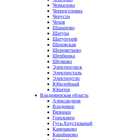
Черкизово
Черноголовка
Черусти
Чехов
Шарапово
Шатура
Шатурторф
Шаховская
Шереметьево
Щербинка
Щёлково
Электрогорск
Электросталь
Электроугли
Юбилейный
Юпитер
Владимирская область
Александров
Владимир
Вязники
Гороховец
Гусь-Хрустальный
Камешково
Карабаново