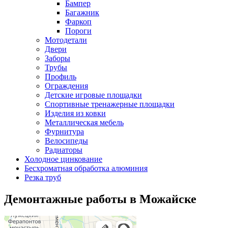
Бампер
Багажник
Фаркоп
Пороги
Мотодетали
Двери
Заборы
Трубы
Профиль
Ограждения
Детские игровые площадки
Спортивные тренажерные площадки
Изделия из ковки
Металлическая мебель
Фурнитура
Велосипеды
Радиаторы
Холодное цинкование
Бесхроматная обработка алюминия
Резка труб
Демонтажные работы в Можайске