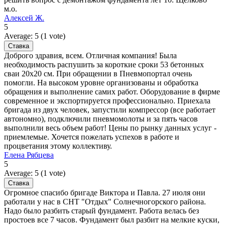
м.о.
Алексей Ж.
5
Average:
5
(
1
vote)
Доброго здравия, всем. Отличная компания! Была
необходимость распушить за короткие сроки 53 бетонных
сваи 20х20 см. При обращении в Пневмопортал очень
помогли. На высоком уровне организованы и обработка
обращения и выполнение самих работ. Оборудование в фирме
современное и экспортируется профессионально. Приехала
бригада из двух человек, запустили компрессор (все работает
автономно), подключили пневмомолоты и за пять часов
выполнили весь объем работ! Цены по рынку данных услуг -
приемлемые. Хочется пожелать успехов в работе и
процветания этому коллективу.
Елена Рябцева
5
Average:
5
(
1
vote)
Огромное спасибо бригаде Виктора и Павла. 27 июля они
работали у нас в СНТ "Отдых" Солнечногорского района.
Надо было разбить старый фундамент. Работа велась без
простоев все 7 часов. Фундамент был разбит на мелкие куски,