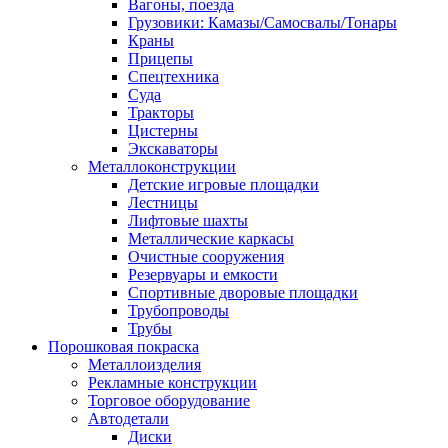
Вагоны, поезда
Грузовики: Камазы/Самосвалы/Тонары
Краны
Прицепы
Спецтехника
Суда
Тракторы
Цистерны
Экскаваторы
Металлоконструкции
Детские игровые площадки
Лестницы
Лифтовые шахты
Металлические каркасы
Очистные сооружения
Резервуары и емкости
Спортивные дворовые площадки
Трубопроводы
Трубы
Порошковая покраска
Металлоизделия
Рекламные конструкции
Торговое оборудование
Автодетали
Диски