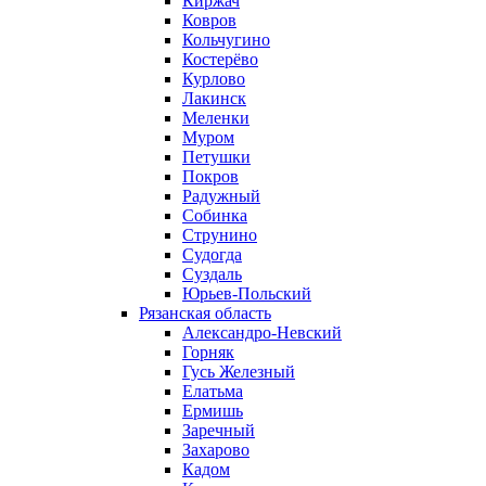
Киржач
Ковров
Кольчугино
Костерёво
Курлово
Лакинск
Меленки
Муром
Петушки
Покров
Радужный
Собинка
Струнино
Судогда
Суздаль
Юрьев-Польский
Рязанская область
Александро-Невский
Горняк
Гусь Железный
Елатьма
Ермишь
Заречный
Захарово
Кадом