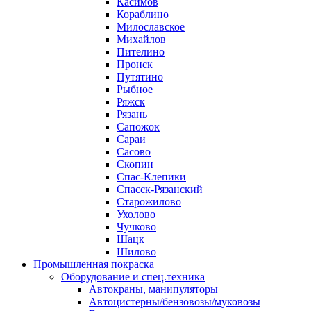
Касимов
Кораблино
Милославское
Михайлов
Пителино
Пронск
Путятино
Рыбное
Ряжск
Рязань
Сапожок
Сараи
Сасово
Скопин
Спас-Клепики
Спасск-Рязанский
Старожилово
Ухолово
Чучково
Шацк
Шилово
Промышленная покраска
Оборудование и спец.техника
Автокраны, манипуляторы
Автоцистерны/бензовозы/муковозы