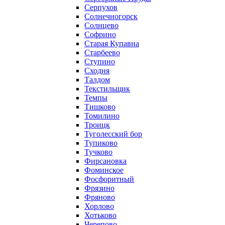
Серпухов
Солнечногорск
Солнцево
Софрино
Старая Купавна
Старбеево
Ступино
Сходня
Талдом
Текстильщик
Темпы
Тишково
Томилино
Троицк
Туголесский бор
Тупиково
Тучково
Фирсановка
Фоминское
Фосфоритный
Фрязино
Фряново
Хорлово
Хотьково
Черепово