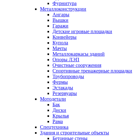
Фурнитура
Металлоконструкции
Ангары
Вышки
Гаражи
Детские игровые площадки
Конвейеры
Купола
Мачты
Металлокаркасы зданий
Опоры ЛЭП
Очистные сооружения
Спортивные тренажерные площадки
Трубопроводы
Фермы
Эстакады
Резервуары
Мотодетали
Бак
Диски
Крылья
Рама
Спецтехника
Здания и строительные объекты
Бетонные стены