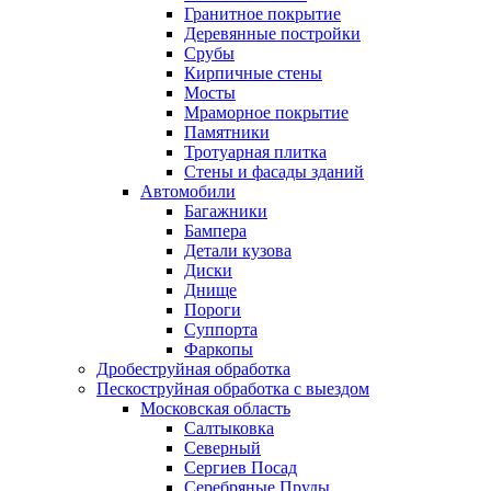
Гранитное покрытие
Деревянные постройки
Срубы
Кирпичные стены
Мосты
Мраморное покрытие
Памятники
Тротуарная плитка
Стены и фасады зданий
Автомобили
Багажники
Бампера
Детали кузова
Диски
Днище
Пороги
Суппорта
Фаркопы
Дробеструйная обработка
Пескоструйная обработка с выездом
Московская область
Салтыковка
Северный
Сергиев Посад
Серебряные Пруды