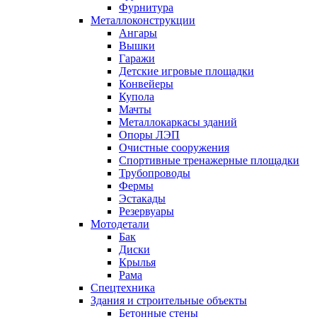
Фурнитура
Металлоконструкции
Ангары
Вышки
Гаражи
Детские игровые площадки
Конвейеры
Купола
Мачты
Металлокаркасы зданий
Опоры ЛЭП
Очистные сооружения
Спортивные тренажерные площадки
Трубопроводы
Фермы
Эстакады
Резервуары
Мотодетали
Бак
Диски
Крылья
Рама
Спецтехника
Здания и строительные объекты
Бетонные стены