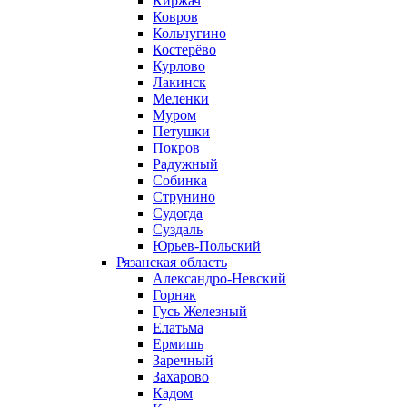
Киржач
Ковров
Кольчугино
Костерёво
Курлово
Лакинск
Меленки
Муром
Петушки
Покров
Радужный
Собинка
Струнино
Судогда
Суздаль
Юрьев-Польский
Рязанская область
Александро-Невский
Горняк
Гусь Железный
Елатьма
Ермишь
Заречный
Захарово
Кадом