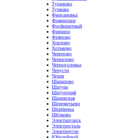
Тупиково
Тучково
Фирсановка
Фоминское
Фосфоритный
Фрязино
Фряново
Хорлово
Хотьково
Черепово
Черкизово
Черноголовка
Черусти
Чехов
Шарапово
Шатура
Шатурторф
Шаховская
Шереметьево
Щербинка
Щёлково
Электрогорск
Электросталь
Электроугли
Юбилейный