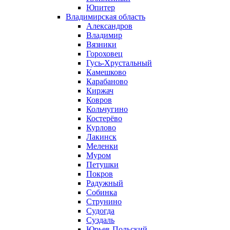
Юпитер
Владимирская область
Александров
Владимир
Вязники
Гороховец
Гусь-Хрустальный
Камешково
Карабаново
Киржач
Ковров
Кольчугино
Костерёво
Курлово
Лакинск
Меленки
Муром
Петушки
Покров
Радужный
Собинка
Струнино
Судогда
Суздаль
Юрьев-Польский