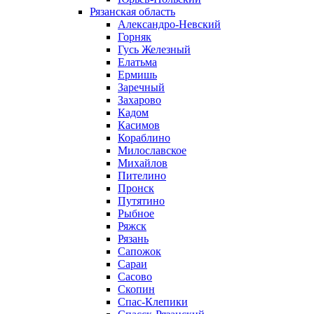
Рязанская область
Александро-Невский
Горняк
Гусь Железный
Елатьма
Ермишь
Заречный
Захарово
Кадом
Касимов
Кораблино
Милославское
Михайлов
Пителино
Пронск
Путятино
Рыбное
Ряжск
Рязань
Сапожок
Сараи
Сасово
Скопин
Спас-Клепики