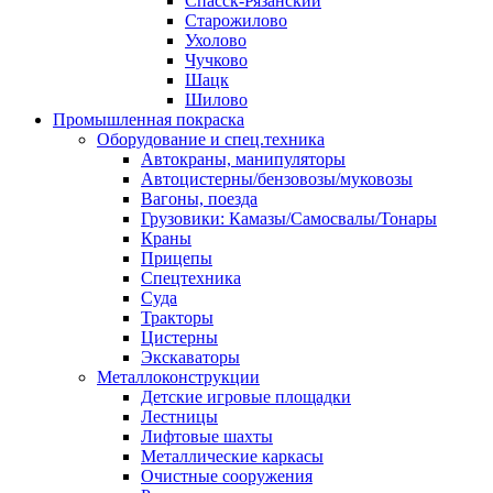
Спасск-Рязанский
Старожилово
Ухолово
Чучково
Шацк
Шилово
Промышленная покраска
Оборудование и спец.техника
Автокраны, манипуляторы
Автоцистерны/бензовозы/муковозы
Вагоны, поезда
Грузовики: Камазы/Самосвалы/Тонары
Краны
Прицепы
Спецтехника
Суда
Тракторы
Цистерны
Экскаваторы
Металлоконструкции
Детские игровые площадки
Лестницы
Лифтовые шахты
Металлические каркасы
Очистные сооружения