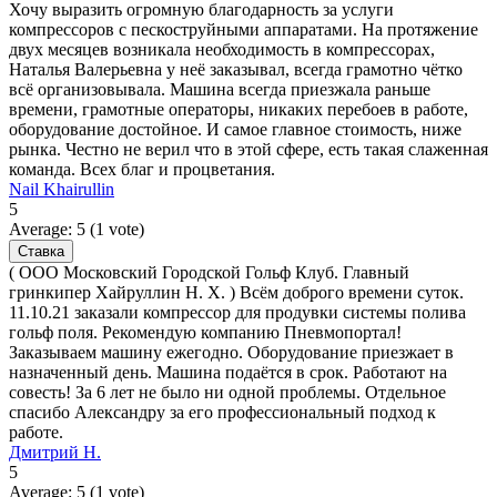
Хочу выразить огромную благодарность за услуги
компрессоров с пескоструйными аппаратами. На протяжение
двух месяцев возникала необходимость в компрессорах,
Наталья Валерьевна у неё заказывал, всегда грамотно чётко
всё организовывала. Машина всегда приезжала раньше
времени, грамотные операторы, никаких перебоев в работе,
оборудование достойное. И самое главное стоимость, ниже
рынка. Честно не верил что в этой сфере, есть такая слаженная
команда. Всех благ и процветания.
Nail Khairullin
5
Average:
5
(
1
vote)
( ООО Московский Городской Гольф Клуб. Главный
гринкипер Хайруллин Н. Х. ) Всём доброго времени суток.
11.10.21 заказали компрессор для продувки системы полива
гольф поля. Рекомендую компанию Пневмопортал!
Заказываем машину ежегодно. Оборудование приезжает в
назначенный день. Машина подаётся в срок. Работают на
совесть! За 6 лет не было ни одной проблемы. Отдельное
спасибо Александру за его профессиональный подход к
работе.
Дмитрий Н.
5
Average:
5
(
1
vote)