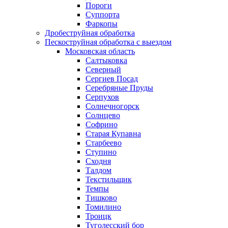
Пороги
Суппорта
Фаркопы
Дробеструйная обработка
Пескоструйная обработка с выездом
Московская область
Салтыковка
Северный
Сергиев Посад
Серебряные Пруды
Серпухов
Солнечногорск
Солнцево
Софрино
Старая Купавна
Старбеево
Ступино
Сходня
Талдом
Текстильщик
Темпы
Тишково
Томилино
Троицк
Туголесский бор