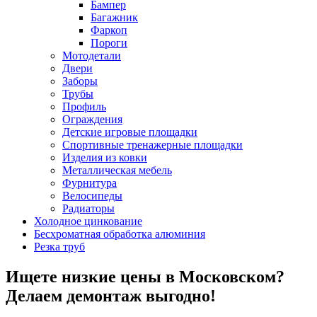
Бампер
Багажник
Фаркоп
Пороги
Мотодетали
Двери
Заборы
Трубы
Профиль
Ограждения
Детские игровые площадки
Спортивные тренажерные площадки
Изделия из ковки
Металлическая мебель
Фурнитура
Велосипеды
Радиаторы
Холодное цинкование
Бесхроматная обработка алюминия
Резка труб
Ищете низкие цены в Московском?
Делаем демонтаж выгодно!