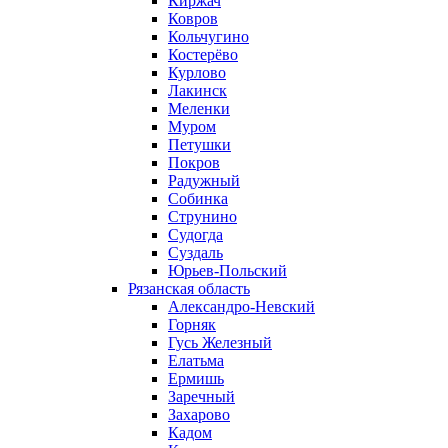
Киржач
Ковров
Кольчугино
Костерёво
Курлово
Лакинск
Меленки
Муром
Петушки
Покров
Радужный
Собинка
Струнино
Судогда
Суздаль
Юрьев-Польский
Рязанская область
Александро-Невский
Горняк
Гусь Железный
Елатьма
Ермишь
Заречный
Захарово
Кадом