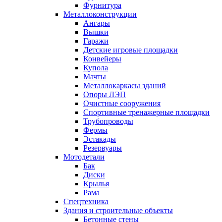
Фурнитура
Металлоконструкции
Ангары
Вышки
Гаражи
Детские игровые площадки
Конвейеры
Купола
Мачты
Металлокаркасы зданий
Опоры ЛЭП
Очистные сооружения
Спортивные тренажерные площадки
Трубопроводы
Фермы
Эстакады
Резервуары
Мотодетали
Бак
Диски
Крылья
Рама
Спецтехника
Здания и строительные объекты
Бетонные стены