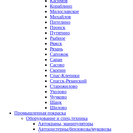
Касимов
Кораблино
Милославское
Михайлов
Пителино
Пронск
Путятино
Рыбное
Ряжск
Рязань
Сапожок
Сараи
Сасово
Скопин
Спас-Клепики
Спасск-Рязанский
Старожилово
Ухолово
Чучково
Шацк
Шилово
Промышленная покраска
Оборудование и спец.техника
Автокраны, манипуляторы
Автоцистерны/бензовозы/муковозы