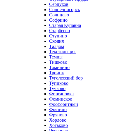
Серпухов
Солнечногорск
Солнцево
Софрино
Старая Купавна
Старбеево
Ступино
Сходня
Талдом
Текстильщик
Темпы
Тишково
Томилино
Троицк
Туголесский бор
Тупиково
Тучково
Фирсановка
Фоминское
Фосфоритный
Фрязино
Фряново
Хорлово
Хотьково
Черепово