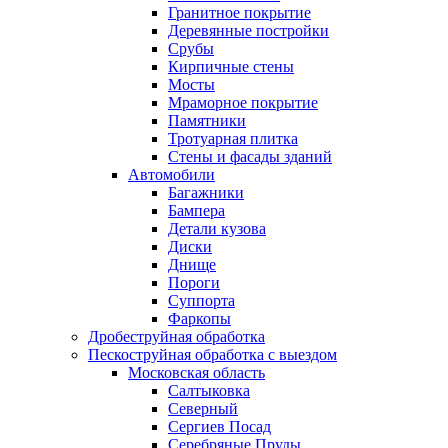
Гранитное покрытие
Деревянные постройки
Срубы
Кирпичные стены
Мосты
Мраморное покрытие
Памятники
Тротуарная плитка
Стены и фасады зданий
Автомобили
Багажники
Бампера
Детали кузова
Диски
Днище
Пороги
Суппорта
Фаркопы
Дробеструйная обработка
Пескоструйная обработка с выездом
Московская область
Салтыковка
Северный
Сергиев Посад
Серебряные Пруды