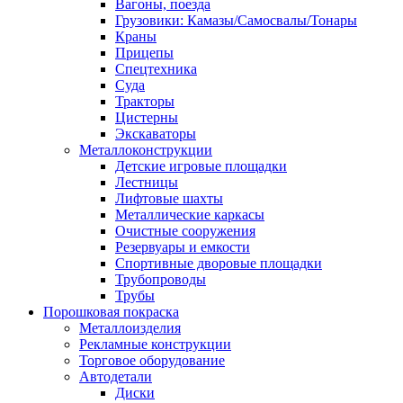
Вагоны, поезда
Грузовики: Камазы/Самосвалы/Тонары
Краны
Прицепы
Спецтехника
Суда
Тракторы
Цистерны
Экскаваторы
Металлоконструкции
Детские игровые площадки
Лестницы
Лифтовые шахты
Металлические каркасы
Очистные сооружения
Резервуары и емкости
Спортивные дворовые площадки
Трубопроводы
Трубы
Порошковая покраска
Металлоизделия
Рекламные конструкции
Торговое оборудование
Автодетали
Диски