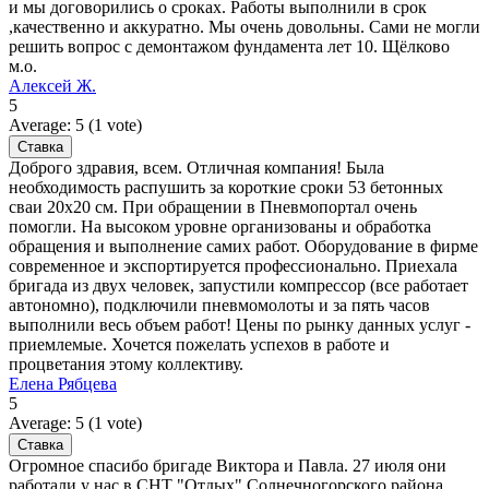
и мы договорились о сроках. Работы выполнили в срок
,качественно и аккуратно. Мы очень довольны. Сами не могли
решить вопрос с демонтажом фундамента лет 10. Щёлково
м.о.
Алексей Ж.
5
Average:
5
(
1
vote)
Доброго здравия, всем. Отличная компания! Была
необходимость распушить за короткие сроки 53 бетонных
сваи 20х20 см. При обращении в Пневмопортал очень
помогли. На высоком уровне организованы и обработка
обращения и выполнение самих работ. Оборудование в фирме
современное и экспортируется профессионально. Приехала
бригада из двух человек, запустили компрессор (все работает
автономно), подключили пневмомолоты и за пять часов
выполнили весь объем работ! Цены по рынку данных услуг -
приемлемые. Хочется пожелать успехов в работе и
процветания этому коллективу.
Елена Рябцева
5
Average:
5
(
1
vote)
Огромное спасибо бригаде Виктора и Павла. 27 июля они
работали у нас в СНТ "Отдых" Солнечногорского района.