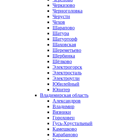
Черкизово
Черноголовка
Черусти
Чехов
Шарапово
Шатура
Шатурторф
Шаховская
Шереметьево
Щербинка
Щёлково
Электрогорск
Электросталь
Электроугли
Юбилейный
Юпитер
Владимирская область
Александров
Владимир
Вязники
Гороховец
Гусь-Хрустальный
Камешково
Карабаново