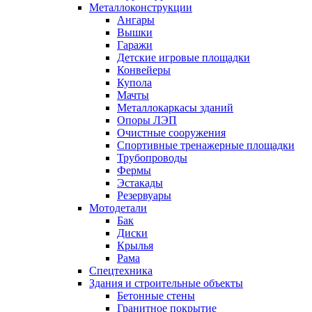
Металлоконструкции
Ангары
Вышки
Гаражи
Детские игровые площадки
Конвейеры
Купола
Мачты
Металлокаркасы зданий
Опоры ЛЭП
Очистные сооружения
Спортивные тренажерные площадки
Трубопроводы
Фермы
Эстакады
Резервуары
Мотодетали
Бак
Диски
Крылья
Рама
Спецтехника
Здания и строительные объекты
Бетонные стены
Гранитное покрытие