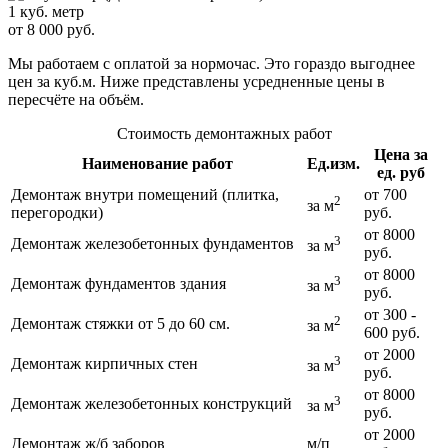
1 куб. метр
от 8 000 руб.
Мы работаем с оплатой за нормочас. Это гораздо выгоднее
цен за куб.м. Ниже представлены усредненные цены в
пересчёте на объём.
Стоимость демонтажных работ
Цена за
Наименование работ
Ед.изм.
ед. руб
Демонтаж внутри помещений (плитка,
от 700
2
за м
перегородки)
руб.
от 8000
3
Демонтаж железобетонных фундаментов
за м
руб.
от 8000
3
Демонтаж фундаментов здания
за м
руб.
от 300 -
2
Демонтаж стяжки от 5 до 60 см.
за м
600 руб.
от 2000
3
Демонтаж кирпичных стен
за м
руб.
от 8000
3
Демонтаж железобетонных конструкций
за м
руб.
от 2000
Демонтаж ж/б заборов
м/п