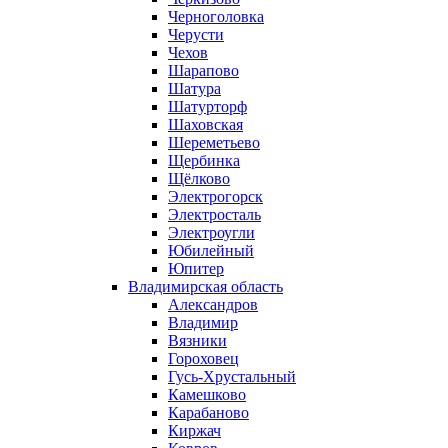
Черноголовка
Черусти
Чехов
Шарапово
Шатура
Шатурторф
Шаховская
Шереметьево
Щербинка
Щёлково
Электрогорск
Электросталь
Электроугли
Юбилейный
Юпитер
Владимирская область
Александров
Владимир
Вязники
Гороховец
Гусь-Хрустальный
Камешково
Карабаново
Киржач