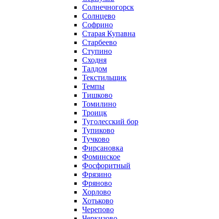
Солнечногорск
Солнцево
Софрино
Старая Купавна
Старбеево
Ступино
Сходня
Талдом
Текстильщик
Темпы
Тишково
Томилино
Троицк
Туголесский бор
Тупиково
Тучково
Фирсановка
Фоминское
Фосфоритный
Фрязино
Фряново
Хорлово
Хотьково
Черепово
Черкизово