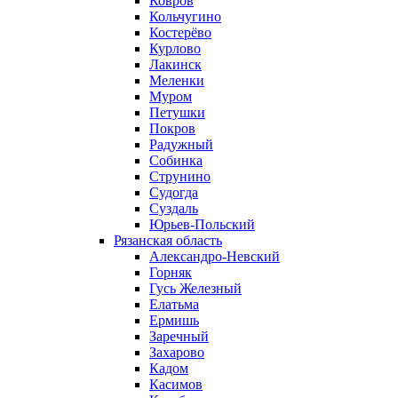
Ковров
Кольчугино
Костерёво
Курлово
Лакинск
Меленки
Муром
Петушки
Покров
Радужный
Собинка
Струнино
Судогда
Суздаль
Юрьев-Польский
Рязанская область
Александро-Невский
Горняк
Гусь Железный
Елатьма
Ермишь
Заречный
Захарово
Кадом
Касимов