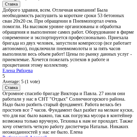
Доброго здравия, всем. Отличная компания! Была
необходимость распушить за короткие сроки 53 бетонных
сваи 20х20 см. При обращении в Пневмопортал очень
помогли. На высоком уровне организованы и обработка
обращения и выполнение самих работ. Оборудование в фирме
современное и экспортируется профессионально. Приехала
бригада из двух человек, запустили компрессор (все работает
автономно), подключили пневмомолоты и за пять часов
выполнили весь объем работ! Цены по рынку данных услуг -
приемлемые. Хочется пожелать успехов в работе и
процветания этому коллективу.
Елена Рябцева
5
Average:
5
(
1
vote)
Огромное спасибо бригаде Виктора и Павла. 27 июля они
работали у нас в СНТ "Отдых" Солнечногорского района.
Надо было разбить старый фундамент. Работа велась без
простоев все 7 часов. Фундамент был разбит на мелкие куски,
что для нас было важно, так как погрузка мусора в контейнер
возможна только вручную, Техника к нам не проходит. Также
хочу отметить четкую работу диспетчера Натальи. Никаких
неожиданностей у нас не было. Елена