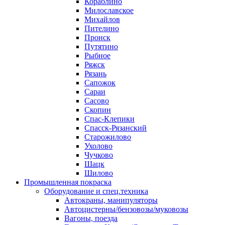
Кораблино
Милославское
Михайлов
Пителино
Пронск
Путятино
Рыбное
Ряжск
Рязань
Сапожок
Сараи
Сасово
Скопин
Спас-Клепики
Спасск-Рязанский
Старожилово
Ухолово
Чучково
Шацк
Шилово
Промышленная покраска
Оборудование и спец.техника
Автокраны, манипуляторы
Автоцистерны/бензовозы/муковозы
Вагоны, поезда