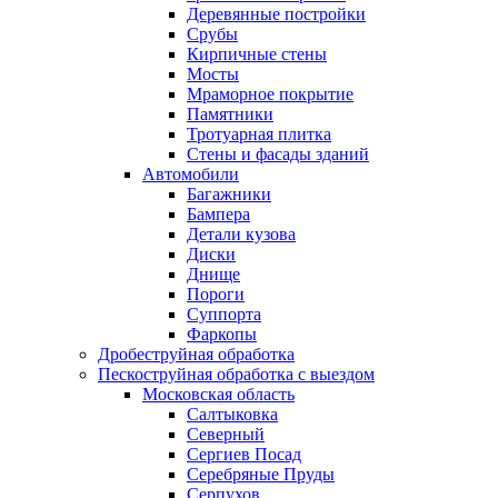
Деревянные постройки
Срубы
Кирпичные стены
Мосты
Мраморное покрытие
Памятники
Тротуарная плитка
Стены и фасады зданий
Автомобили
Багажники
Бампера
Детали кузова
Диски
Днище
Пороги
Суппорта
Фаркопы
Дробеструйная обработка
Пескоструйная обработка с выездом
Московская область
Салтыковка
Северный
Сергиев Посад
Серебряные Пруды
Серпухов