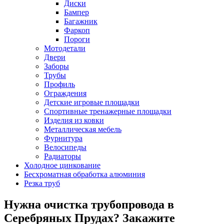
Диски
Бампер
Багажник
Фаркоп
Пороги
Мотодетали
Двери
Заборы
Трубы
Профиль
Ограждения
Детские игровые площадки
Спортивные тренажерные площадки
Изделия из ковки
Металлическая мебель
Фурнитура
Велосипеды
Радиаторы
Холодное цинкование
Бесхроматная обработка алюминия
Резка труб
Нужна очистка трубопровода в
Серебряных Прудах? Закажите