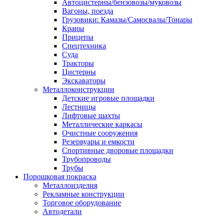
Автоцистерны/бензовозы/муковозы
Вагоны, поезда
Грузовики: Камазы/Самосвалы/Тонары
Краны
Прицепы
Спецтехника
Суда
Тракторы
Цистерны
Экскаваторы
Металлоконструкции
Детские игровые площадки
Лестницы
Лифтовые шахты
Металлические каркасы
Очистные сооружения
Резервуары и емкости
Спортивные дворовые площадки
Трубопроводы
Трубы
Порошковая покраска
Металлоизделия
Рекламные конструкции
Торговое оборудование
Автодетали