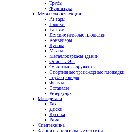
Трубы
Фурнитура
Металлоконструкции
Ангары
Вышки
Гаражи
Детские игровые площадки
Конвейеры
Купола
Мачты
Металлокаркасы зданий
Опоры ЛЭП
Очистные сооружения
Спортивные тренажерные площадки
Трубопроводы
Фермы
Эстакады
Резервуары
Мотодетали
Бак
Диски
Крылья
Рама
Спецтехника
Здания и строительные объекты