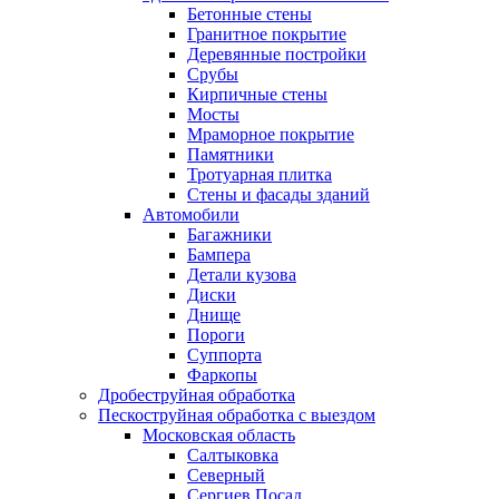
Бетонные стены
Гранитное покрытие
Деревянные постройки
Срубы
Кирпичные стены
Мосты
Мраморное покрытие
Памятники
Тротуарная плитка
Стены и фасады зданий
Автомобили
Багажники
Бампера
Детали кузова
Диски
Днище
Пороги
Суппорта
Фаркопы
Дробеструйная обработка
Пескоструйная обработка с выездом
Московская область
Салтыковка
Северный
Сергиев Посад