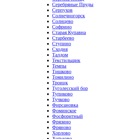
Серебряные Пруды
Серпухов
Солнечногорск
Солнцево
Софрино
Старая Купавна
Старбеево
Ступино
Сходня
Талдом
Текстильщик
Темпы
Тишково
Томилино
Троицк
Туголесский бор
Тупиково
Тучково
Фирсановка
Фоминское
Фосфоритный
Фрязино
Фряново
Хорлово
Хотьково