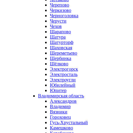
Черепово
Черкизово
Черноголовка
Черусти
Чехов
Шарапово
Шатура
Шатурторф
Шаховская
Шереметьево
Щербинка
Щёлково
Электрогорск
Электросталь
Электроугли
Юбилейный
Юпитер
Владимирская область
Александров
Владимир
Вязники
Гороховец
Гусь-Хрустальный
Камешково