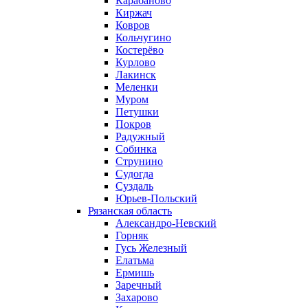
Карабаново
Киржач
Ковров
Кольчугино
Костерёво
Курлово
Лакинск
Меленки
Муром
Петушки
Покров
Радужный
Собинка
Струнино
Судогда
Суздаль
Юрьев-Польский
Рязанская область
Александро-Невский
Горняк
Гусь Железный
Елатьма
Ермишь
Заречный
Захарово