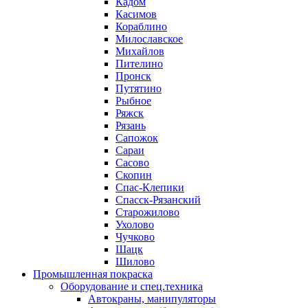
Кадом
Касимов
Кораблино
Милославское
Михайлов
Пителино
Пронск
Путятино
Рыбное
Ряжск
Рязань
Сапожок
Сараи
Сасово
Скопин
Спас-Клепики
Спасск-Рязанский
Старожилово
Ухолово
Чучково
Шацк
Шилово
Промышленная покраска
Оборудование и спец.техника
Автокраны, манипуляторы