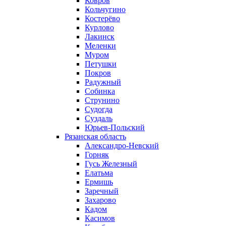
Ковров
Кольчугино
Костерёво
Курлово
Лакинск
Меленки
Муром
Петушки
Покров
Радужный
Собинка
Струнино
Судогда
Суздаль
Юрьев-Польский
Рязанская область
Александро-Невский
Горняк
Гусь Железный
Елатьма
Ермишь
Заречный
Захарово
Кадом
Касимов