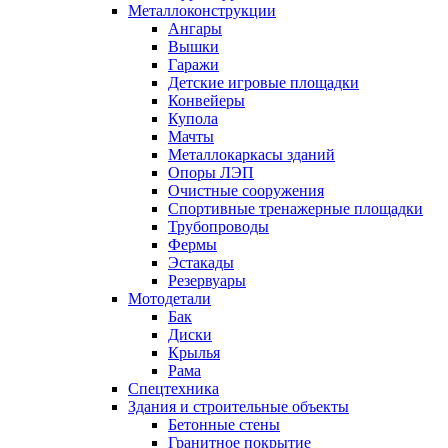
Металлоконструкции
Ангары
Вышки
Гаражи
Детские игровые площадки
Конвейеры
Купола
Мачты
Металлокаркасы зданий
Опоры ЛЭП
Очистные сооружения
Спортивные тренажерные площадки
Трубопроводы
Фермы
Эстакады
Резервуары
Мотодетали
Бак
Диски
Крылья
Рама
Спецтехника
Здания и строительные объекты
Бетонные стены
Гранитное покрытие