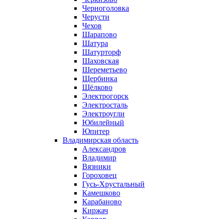
Черноголовка
Черусти
Чехов
Шарапово
Шатура
Шатурторф
Шаховская
Шереметьево
Щербинка
Щёлково
Электрогорск
Электросталь
Электроугли
Юбилейный
Юпитер
Владимирская область
Александров
Владимир
Вязники
Гороховец
Гусь-Хрустальный
Камешково
Карабаново
Киржач