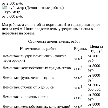
от 2 300 руб.
1 куб. метр
от 8 000 руб.
Мы работаем с оплатой за нормочас. Это гораздо выгоднее
цен за куб.м. Ниже представлены усредненные цены в
пересчёте на объём.
Стоимость демонтажных работ
Цена за
Наименование работ
Ед.изм.
ед. руб
Демонтаж внутри помещений (плитка,
от 700
2
за м
перегородки)
руб.
от 8000
3
Демонтаж железобетонных фундаментов
за м
руб.
от 8000
3
Демонтаж фундаментов здания
за м
руб.
от 300 -
2
Демонтаж стяжки от 5 до 60 см.
за м
600 руб.
от 2000
3
Демонтаж кирпичных стен
за м
руб.
от 8000
3
Демонтаж железобетонных конструкций
за м