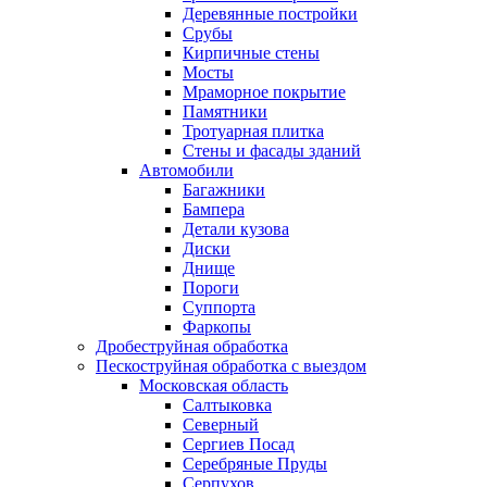
Деревянные постройки
Срубы
Кирпичные стены
Мосты
Мраморное покрытие
Памятники
Тротуарная плитка
Стены и фасады зданий
Автомобили
Багажники
Бампера
Детали кузова
Диски
Днище
Пороги
Суппорта
Фаркопы
Дробеструйная обработка
Пескоструйная обработка с выездом
Московская область
Салтыковка
Северный
Сергиев Посад
Серебряные Пруды
Серпухов