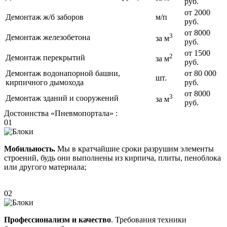
руб.
от 2000
Демонтаж ж/б заборов
м/п
руб.
от 8000
3
Демонтаж железобетона
за м
руб.
от 1500
2
Демонтаж перекрытий
за м
руб.
Демонтаж водонапорной башни,
от 80 000
шт.
кирпичного дымохода
руб.
от 8000
3
Демонтаж зданий и сооружений
за м
руб.
Достоинства «Пневмопортала» :
01
Мобильность.
Мы в кратчайшие сроки разрушим элементы
строений, будь они выполнены из кирпича, плиты, пеноблока
или другого материала;
02
Профессионализм и качество
. Требования техники