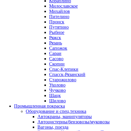
Кораблино
Милославское
Михайлов
Пителино
Пронск
Путятино
Рыбное
Ряжск
Рязань
Сапожок
Сараи
Сасово
Скопин
Спас-Клепики
Спасск-Рязанский
Старожилово
Ухолово
Чучково
Шацк
Шилово
Промышленная покраска
Оборудование и спец.техника
Автокраны, манипуляторы
Автоцистерны/бензовозы/муковозы
Вагоны, поезда