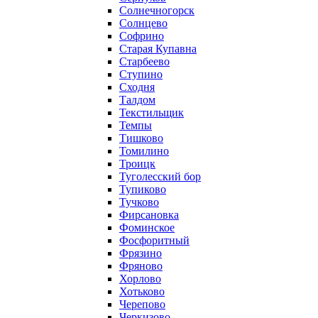
Солнечногорск
Солнцево
Софрино
Старая Купавна
Старбеево
Ступино
Сходня
Талдом
Текстильщик
Темпы
Тишково
Томилино
Троицк
Туголесский бор
Тупиково
Тучково
Фирсановка
Фоминское
Фосфоритный
Фрязино
Фряново
Хорлово
Хотьково
Черепово
Черкизово