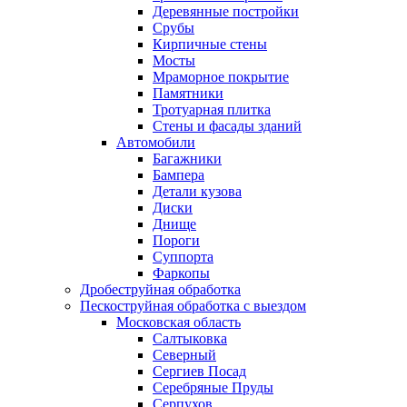
Деревянные постройки
Срубы
Кирпичные стены
Мосты
Мраморное покрытие
Памятники
Тротуарная плитка
Стены и фасады зданий
Автомобили
Багажники
Бампера
Детали кузова
Диски
Днище
Пороги
Суппорта
Фаркопы
Дробеструйная обработка
Пескоструйная обработка с выездом
Московская область
Салтыковка
Северный
Сергиев Посад
Серебряные Пруды
Серпухов