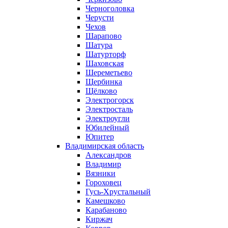
Черноголовка
Черусти
Чехов
Шарапово
Шатура
Шатурторф
Шаховская
Шереметьево
Щербинка
Щёлково
Электрогорск
Электросталь
Электроугли
Юбилейный
Юпитер
Владимирская область
Александров
Владимир
Вязники
Гороховец
Гусь-Хрустальный
Камешково
Карабаново
Киржач