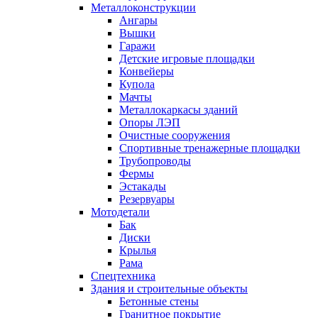
Металлоконструкции
Ангары
Вышки
Гаражи
Детские игровые площадки
Конвейеры
Купола
Мачты
Металлокаркасы зданий
Опоры ЛЭП
Очистные сооружения
Спортивные тренажерные площадки
Трубопроводы
Фермы
Эстакады
Резервуары
Мотодетали
Бак
Диски
Крылья
Рама
Спецтехника
Здания и строительные объекты
Бетонные стены
Гранитное покрытие