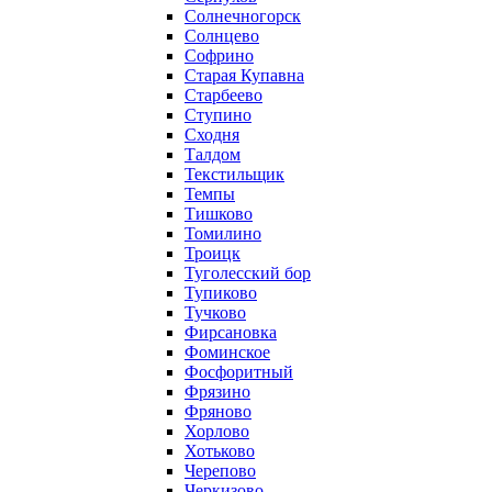
Солнечногорск
Солнцево
Софрино
Старая Купавна
Старбеево
Ступино
Сходня
Талдом
Текстильщик
Темпы
Тишково
Томилино
Троицк
Туголесский бор
Тупиково
Тучково
Фирсановка
Фоминское
Фосфоритный
Фрязино
Фряново
Хорлово
Хотьково
Черепово
Черкизово