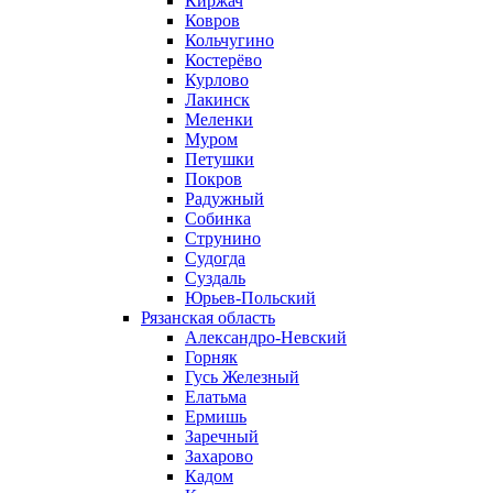
Киржач
Ковров
Кольчугино
Костерёво
Курлово
Лакинск
Меленки
Муром
Петушки
Покров
Радужный
Собинка
Струнино
Судогда
Суздаль
Юрьев-Польский
Рязанская область
Александро-Невский
Горняк
Гусь Железный
Елатьма
Ермишь
Заречный
Захарово
Кадом