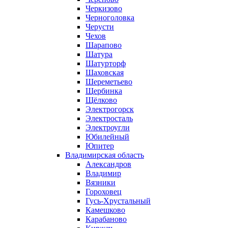
Черкизово
Черноголовка
Черусти
Чехов
Шарапово
Шатура
Шатурторф
Шаховская
Шереметьево
Щербинка
Щёлково
Электрогорск
Электросталь
Электроугли
Юбилейный
Юпитер
Владимирская область
Александров
Владимир
Вязники
Гороховец
Гусь-Хрустальный
Камешково
Карабаново