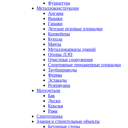
Фурнитура
Металлоконструкции
Ангары
Вышки
Гаражи
Детские игровые площадки
Конвейеры
Купола
Мачты
Металлокаркасы зданий
Опоры ЛЭП
Очистные сооружения
Спортивные тренажерные площадки
Трубопроводы
Фермы
Эстакады
Резервуары
Мотодетали
Бак
Диски
Крылья
Рама
Спецтехника
Здания и строительные объекты
Бетонные стены