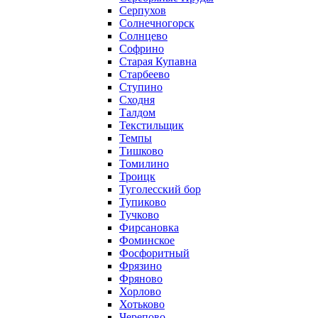
Серпухов
Солнечногорск
Солнцево
Софрино
Старая Купавна
Старбеево
Ступино
Сходня
Талдом
Текстильщик
Темпы
Тишково
Томилино
Троицк
Туголесский бор
Тупиково
Тучково
Фирсановка
Фоминское
Фосфоритный
Фрязино
Фряново
Хорлово
Хотьково
Черепово