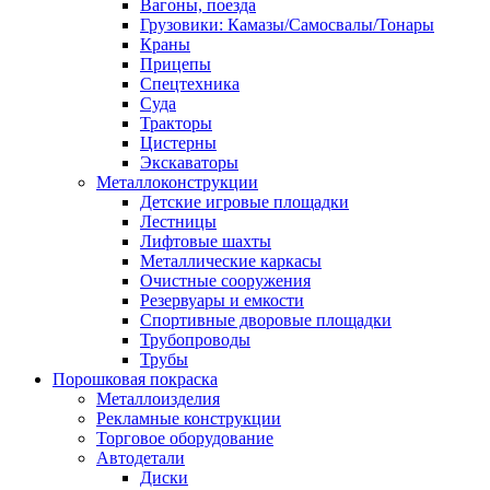
Вагоны, поезда
Грузовики: Камазы/Самосвалы/Тонары
Краны
Прицепы
Спецтехника
Суда
Тракторы
Цистерны
Экскаваторы
Металлоконструкции
Детские игровые площадки
Лестницы
Лифтовые шахты
Металлические каркасы
Очистные сооружения
Резервуары и емкости
Спортивные дворовые площадки
Трубопроводы
Трубы
Порошковая покраска
Металлоизделия
Рекламные конструкции
Торговое оборудование
Автодетали
Диски