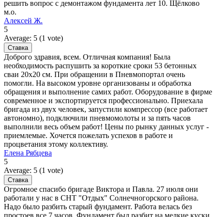
решить вопрос с демонтажом фундамента лет 10. Щёлково
м.о.
Алексей Ж.
5
Average:
5
(
1
vote)
Доброго здравия, всем. Отличная компания! Была
необходимость распушить за короткие сроки 53 бетонных
сваи 20х20 см. При обращении в Пневмопортал очень
помогли. На высоком уровне организованы и обработка
обращения и выполнение самих работ. Оборудование в фирме
современное и экспортируется профессионально. Приехала
бригада из двух человек, запустили компрессор (все работает
автономно), подключили пневмомолоты и за пять часов
выполнили весь объем работ! Цены по рынку данных услуг -
приемлемые. Хочется пожелать успехов в работе и
процветания этому коллективу.
Елена Рябцева
5
Average:
5
(
1
vote)
Огромное спасибо бригаде Виктора и Павла. 27 июля они
работали у нас в СНТ "Отдых" Солнечногорского района.
Надо было разбить старый фундамент. Работа велась без
простоев все 7 часов. Фундамент был разбит на мелкие куски,