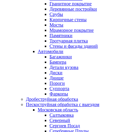
Гранитное покрытие
Деревянные постройки
Срубы
Кирпичные стены
Мосты
Мраморное покрытие
Памятники
Тротуарная плитка
Стены и фасады зданий
Автомобили
Багажники
Бампера
Детали кузова
Диски
Днище
Пороги
Суппорта
Фаркопы
Дробеструйная обработка
Пескоструйная обработка с выездом
Московская область
Салтыковка
Северный
Сергиев Посад
Серебряные Пруды