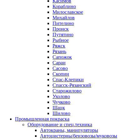
Касимов
Кораблино
Милославское
Михайлов
Пителино
Пронск
Путятино
Рыбное
Ряжск
Рязань
Сапожок
Сараи
Сасово
Скопин
Спас-Клепики
Спасск-Рязанский
Старожилово
Ухолово
Чучково
Шацк
Шилово
Промышленная покраска
Оборудование и спец.техника
Автокраны, манипуляторы
Автоцистерны/бензовозы/муковозы