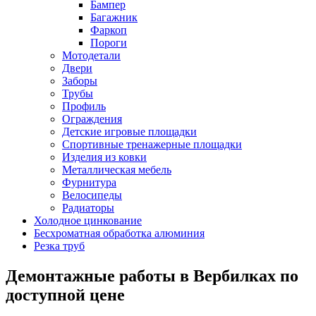
Бампер
Багажник
Фаркоп
Пороги
Мотодетали
Двери
Заборы
Трубы
Профиль
Ограждения
Детские игровые площадки
Спортивные тренажерные площадки
Изделия из ковки
Металлическая мебель
Фурнитура
Велосипеды
Радиаторы
Холодное цинкование
Бесхроматная обработка алюминия
Резка труб
Демонтажные работы в Вербилках по
доступной цене