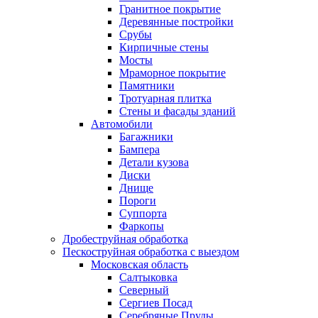
Гранитное покрытие
Деревянные постройки
Срубы
Кирпичные стены
Мосты
Мраморное покрытие
Памятники
Тротуарная плитка
Стены и фасады зданий
Автомобили
Багажники
Бампера
Детали кузова
Диски
Днище
Пороги
Суппорта
Фаркопы
Дробеструйная обработка
Пескоструйная обработка с выездом
Московская область
Салтыковка
Северный
Сергиев Посад
Серебряные Пруды