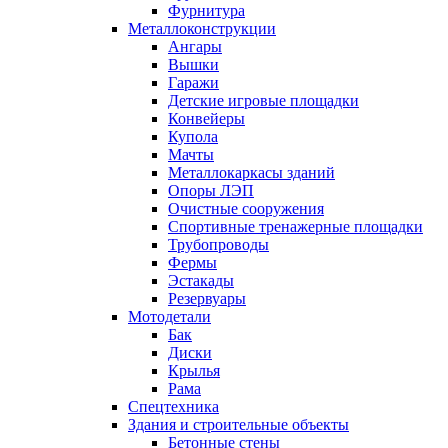
Фурнитура
Металлоконструкции
Ангары
Вышки
Гаражи
Детские игровые площадки
Конвейеры
Купола
Мачты
Металлокаркасы зданий
Опоры ЛЭП
Очистные сооружения
Спортивные тренажерные площадки
Трубопроводы
Фермы
Эстакады
Резервуары
Мотодетали
Бак
Диски
Крылья
Рама
Спецтехника
Здания и строительные объекты
Бетонные стены