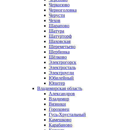
Черкизово
Черноголовка
Черусти
Чехов
Шарапово
Шатура
Шатурторф
Шаховская
Шереметьево
Щербинка
Щёлково
Электрогорск
Электросталь
Электроугли
Юбилейный
Юпитер
Владимирская область
Александров
Владимир
Вязники
Гороховец
Гусь-Хрустальный
Камешково
Карабаново