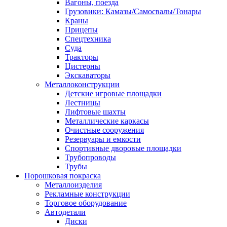
Вагоны, поезда
Грузовики: Камазы/Самосвалы/Тонары
Краны
Прицепы
Спецтехника
Суда
Тракторы
Цистерны
Экскаваторы
Металлоконструкции
Детские игровые площадки
Лестницы
Лифтовые шахты
Металлические каркасы
Очистные сооружения
Резервуары и емкости
Спортивные дворовые площадки
Трубопроводы
Трубы
Порошковая покраска
Металлоизделия
Рекламные конструкции
Торговое оборудование
Автодетали
Диски