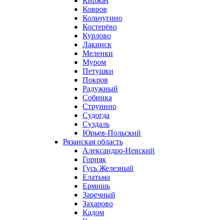
Киржач
Ковров
Кольчугино
Костерёво
Курлово
Лакинск
Меленки
Муром
Петушки
Покров
Радужный
Собинка
Струнино
Судогда
Суздаль
Юрьев-Польский
Рязанская область
Александро-Невский
Горняк
Гусь Железный
Елатьма
Ермишь
Заречный
Захарово
Кадом