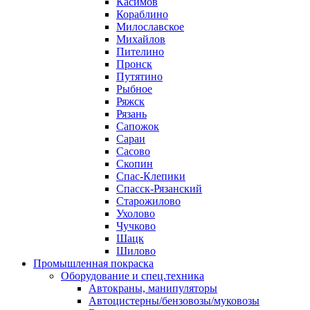
Касимов
Кораблино
Милославское
Михайлов
Пителино
Пронск
Путятино
Рыбное
Ряжск
Рязань
Сапожок
Сараи
Сасово
Скопин
Спас-Клепики
Спасск-Рязанский
Старожилово
Ухолово
Чучково
Шацк
Шилово
Промышленная покраска
Оборудование и спец.техника
Автокраны, манипуляторы
Автоцистерны/бензовозы/муковозы