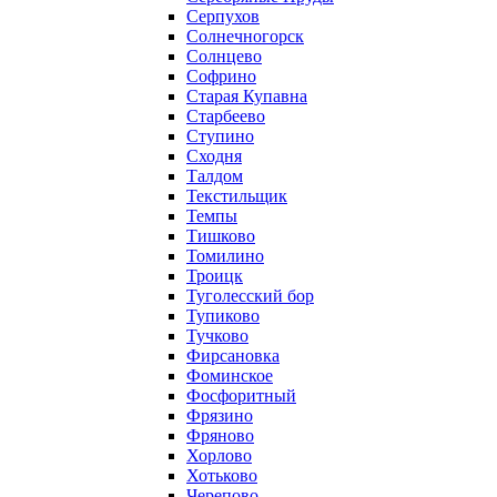
Серпухов
Солнечногорск
Солнцево
Софрино
Старая Купавна
Старбеево
Ступино
Сходня
Талдом
Текстильщик
Темпы
Тишково
Томилино
Троицк
Туголесский бор
Тупиково
Тучково
Фирсановка
Фоминское
Фосфоритный
Фрязино
Фряново
Хорлово
Хотьково
Черепово