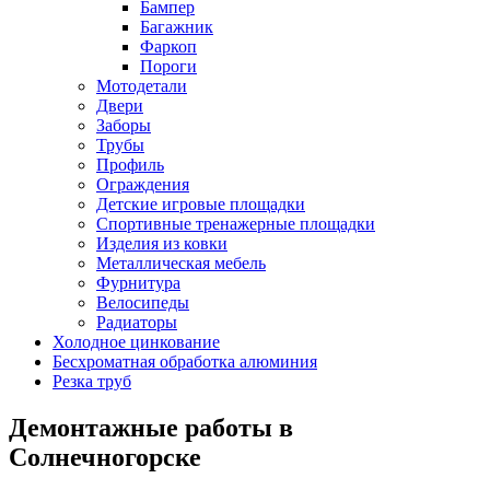
Бампер
Багажник
Фаркоп
Пороги
Мотодетали
Двери
Заборы
Трубы
Профиль
Ограждения
Детские игровые площадки
Спортивные тренажерные площадки
Изделия из ковки
Металлическая мебель
Фурнитура
Велосипеды
Радиаторы
Холодное цинкование
Бесхроматная обработка алюминия
Резка труб
Демонтажные работы в
Солнечногорске