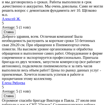
и мы договорились о сроках. Работы выполнили в срок
,качественно и аккуратно. Мы очень довольны. Сами не могли
решить вопрос с демонтажом фундамента лет 10. Щёлково
м.о.
Алексей Ж.
5
Average:
5
(
1
vote)
Доброго здравия, всем. Отличная компания! Была
необходимость распушить за короткие сроки 53 бетонных
сваи 20х20 см. При обращении в Пневмопортал очень
помогли. На высоком уровне организованы и обработка
обращения и выполнение самих работ. Оборудование в фирме
современное и экспортируется профессионально. Приехала
бригада из двух человек, запустили компрессор (все работает
автономно), подключили пневмомолоты и за пять часов
выполнили весь объем работ! Цены по рынку данных услуг -
приемлемые. Хочется пожелать успехов в работе и
процветания этому коллективу.
Елена Рябцева
5
Average:
5
(
1
vote)
Огромное спасибо бригаде Виктора и Павла. 27 июля они
работали у нас в СНТ "Отдых" Солнечногорского района.