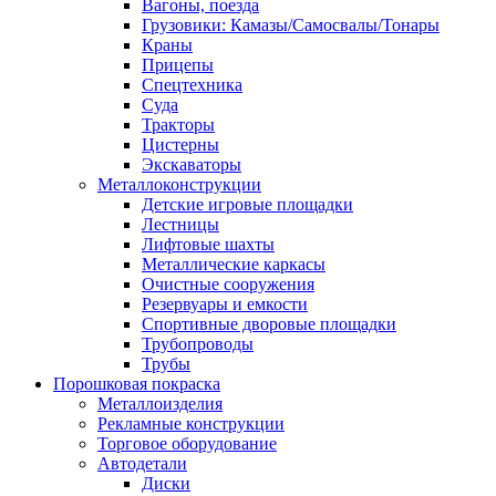
Вагоны, поезда
Грузовики: Камазы/Самосвалы/Тонары
Краны
Прицепы
Спецтехника
Суда
Тракторы
Цистерны
Экскаваторы
Металлоконструкции
Детские игровые площадки
Лестницы
Лифтовые шахты
Металлические каркасы
Очистные сооружения
Резервуары и емкости
Спортивные дворовые площадки
Трубопроводы
Трубы
Порошковая покраска
Металлоизделия
Рекламные конструкции
Торговое оборудование
Автодетали
Диски