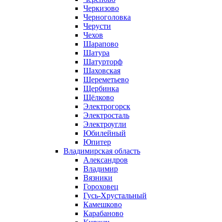
Черкизово
Черноголовка
Черусти
Чехов
Шарапово
Шатура
Шатурторф
Шаховская
Шереметьево
Щербинка
Щёлково
Электрогорск
Электросталь
Электроугли
Юбилейный
Юпитер
Владимирская область
Александров
Владимир
Вязники
Гороховец
Гусь-Хрустальный
Камешково
Карабаново