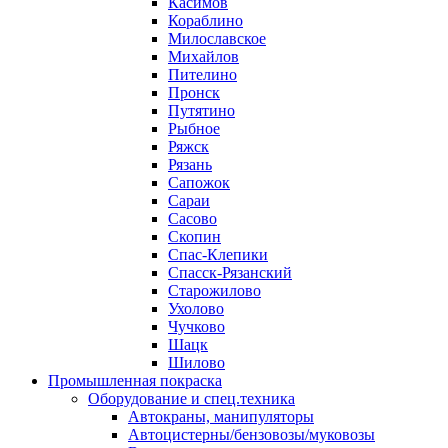
Касимов
Кораблино
Милославское
Михайлов
Пителино
Пронск
Путятино
Рыбное
Ряжск
Рязань
Сапожок
Сараи
Сасово
Скопин
Спас-Клепики
Спасск-Рязанский
Старожилово
Ухолово
Чучково
Шацк
Шилово
Промышленная покраска
Оборудование и спец.техника
Автокраны, манипуляторы
Автоцистерны/бензовозы/муковозы