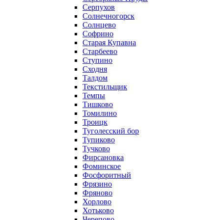
Серпухов
Солнечногорск
Солнцево
Софрино
Старая Купавна
Старбеево
Ступино
Сходня
Талдом
Текстильщик
Темпы
Тишково
Томилино
Троицк
Туголесский бор
Тупиково
Тучково
Фирсановка
Фоминское
Фосфоритный
Фрязино
Фряново
Хорлово
Хотьково
Черепово