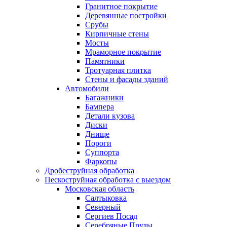
Гранитное покрытие
Деревянные постройки
Срубы
Кирпичные стены
Мосты
Мраморное покрытие
Памятники
Тротуарная плитка
Стены и фасады зданий
Автомобили
Багажники
Бампера
Детали кузова
Диски
Днище
Пороги
Суппорта
Фаркопы
Дробеструйная обработка
Пескоструйная обработка с выездом
Московская область
Салтыковка
Северный
Сергиев Посад
Серебряные Пруды