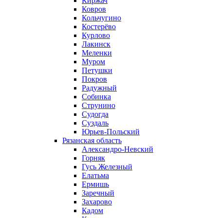
Киржач
Ковров
Кольчугино
Костерёво
Курлово
Лакинск
Меленки
Муром
Петушки
Покров
Радужный
Собинка
Струнино
Судогда
Суздаль
Юрьев-Польский
Рязанская область
Александро-Невский
Горняк
Гусь Железный
Елатьма
Ермишь
Заречный
Захарово
Кадом