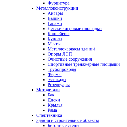
Фурнитура
Металлоконструкции
Ангары
Вышки
Гаражи
Детские игровые площадки
Конвейеры
Купола
Мачты
Металлокаркасы зданий
Опоры ЛЭП
Очистные сооружения
Спортивные тренажерные площадки
Трубопроводы
Фермы
Эстакады
Резервуары
Мотодетали
Бак
Диски
Крылья
Рама
Спецтехника
Здания и строительные объекты
Бетонные стены