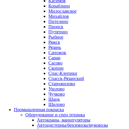
Касимов
Кораблино
Милославское
Михайлов
Пителино
Пронск
Путятино
Рыбное
Ряжск
Рязань
Сапожок
Сараи
Сасово
Скопин
Спас-Клепики
Спасск-Рязанский
Старожилово
Ухолово
Чучково
Шацк
Шилово
Промышленная покраска
Оборудование и спец.техника
Автокраны, манипуляторы
Автоцистерны/бензовозы/муковозы