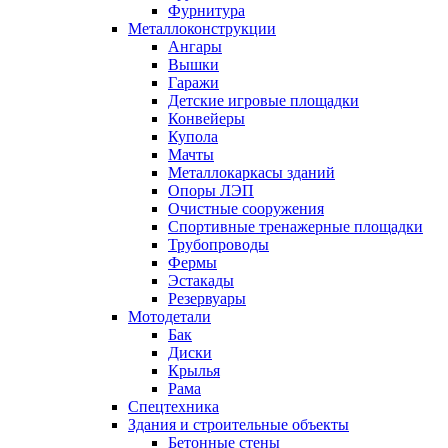
Фурнитура
Металлоконструкции
Ангары
Вышки
Гаражи
Детские игровые площадки
Конвейеры
Купола
Мачты
Металлокаркасы зданий
Опоры ЛЭП
Очистные сооружения
Спортивные тренажерные площадки
Трубопроводы
Фермы
Эстакады
Резервуары
Мотодетали
Бак
Диски
Крылья
Рама
Спецтехника
Здания и строительные объекты
Бетонные стены