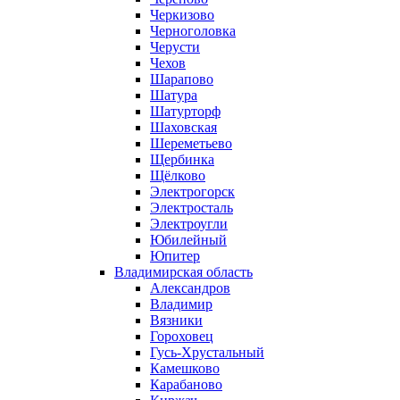
Черкизово
Черноголовка
Черусти
Чехов
Шарапово
Шатура
Шатурторф
Шаховская
Шереметьево
Щербинка
Щёлково
Электрогорск
Электросталь
Электроугли
Юбилейный
Юпитер
Владимирская область
Александров
Владимир
Вязники
Гороховец
Гусь-Хрустальный
Камешково
Карабаново