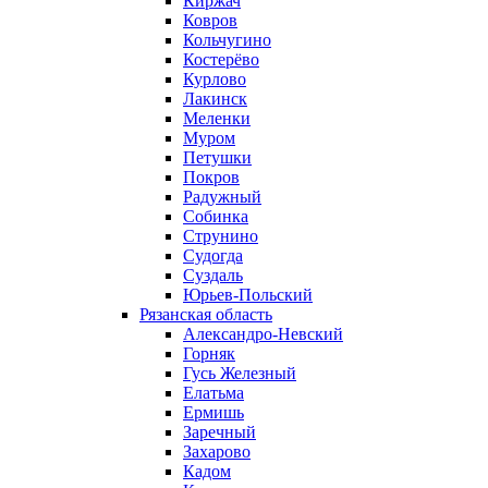
Киржач
Ковров
Кольчугино
Костерёво
Курлово
Лакинск
Меленки
Муром
Петушки
Покров
Радужный
Собинка
Струнино
Судогда
Суздаль
Юрьев-Польский
Рязанская область
Александро-Невский
Горняк
Гусь Железный
Елатьма
Ермишь
Заречный
Захарово
Кадом