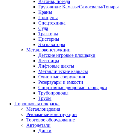
Вагоны, поезда
Грузовики: Камазы/Самосвалы/Тонары
Краны
Прицепы
Спецтехника
Суда
Тракторы
Цистерны
Экскаваторы
Металлоконструкции
Детские игровые площадки
Лестницы
Лифтовые шахты
Металлические каркасы
Очистные сооружения
Резервуары и емкости
Спортивные дворовые площадки
Трубопроводы
Трубы
Порошковая покраска
Металлоизделия
Рекламные конструкции
Торговое оборудование
Автодетали
Диски