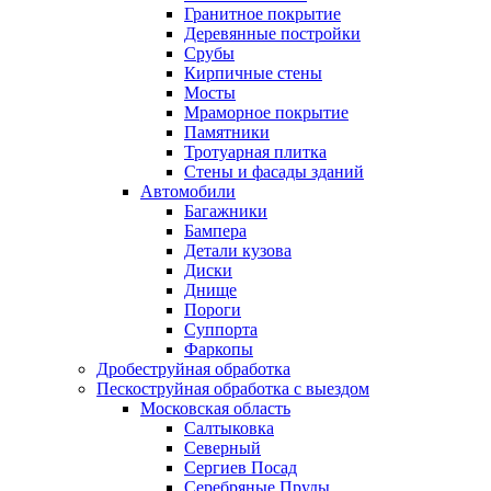
Гранитное покрытие
Деревянные постройки
Срубы
Кирпичные стены
Мосты
Мраморное покрытие
Памятники
Тротуарная плитка
Стены и фасады зданий
Автомобили
Багажники
Бампера
Детали кузова
Диски
Днище
Пороги
Суппорта
Фаркопы
Дробеструйная обработка
Пескоструйная обработка с выездом
Московская область
Салтыковка
Северный
Сергиев Посад
Серебряные Пруды