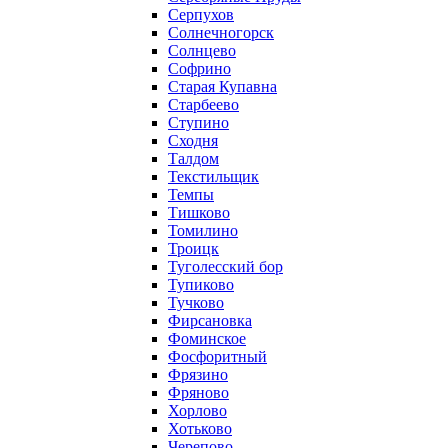
Серпухов
Солнечногорск
Солнцево
Софрино
Старая Купавна
Старбеево
Ступино
Сходня
Талдом
Текстильщик
Темпы
Тишково
Томилино
Троицк
Туголесский бор
Тупиково
Тучково
Фирсановка
Фоминское
Фосфоритный
Фрязино
Фряново
Хорлово
Хотьково
Черепово