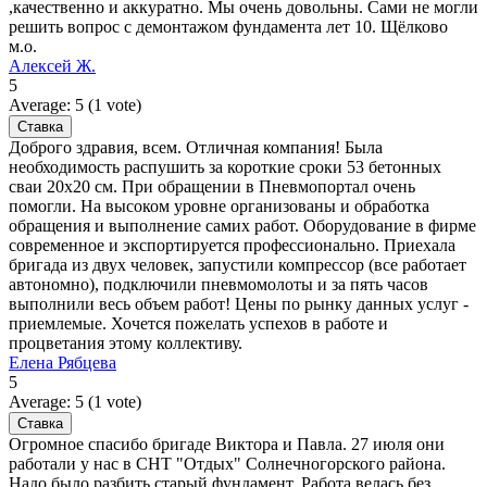
,качественно и аккуратно. Мы очень довольны. Сами не могли
решить вопрос с демонтажом фундамента лет 10. Щёлково
м.о.
Алексей Ж.
5
Average:
5
(
1
vote)
Доброго здравия, всем. Отличная компания! Была
необходимость распушить за короткие сроки 53 бетонных
сваи 20х20 см. При обращении в Пневмопортал очень
помогли. На высоком уровне организованы и обработка
обращения и выполнение самих работ. Оборудование в фирме
современное и экспортируется профессионально. Приехала
бригада из двух человек, запустили компрессор (все работает
автономно), подключили пневмомолоты и за пять часов
выполнили весь объем работ! Цены по рынку данных услуг -
приемлемые. Хочется пожелать успехов в работе и
процветания этому коллективу.
Елена Рябцева
5
Average:
5
(
1
vote)
Огромное спасибо бригаде Виктора и Павла. 27 июля они
работали у нас в СНТ "Отдых" Солнечногорского района.
Надо было разбить старый фундамент. Работа велась без