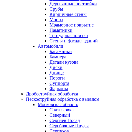
Деревянные постройки
Срубы
Кирпичные стены
Мосты
Мраморное покрытие
Памятники
Тротуарная плитка
Стены и фасады зданий
Автомобили
Багажники
Бампера
Детали кузова
Диски
Днище
Пороги
Суппорта
Фаркопы
Дробеструйная обработка
Пескоструйная обработка с выездом
Московская область
Салтыковка
Северный
Сергиев Посад
Серебряные Пруды
Серпухов