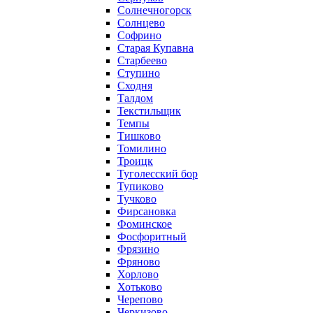
Солнечногорск
Солнцево
Софрино
Старая Купавна
Старбеево
Ступино
Сходня
Талдом
Текстильщик
Темпы
Тишково
Томилино
Троицк
Туголесский бор
Тупиково
Тучково
Фирсановка
Фоминское
Фосфоритный
Фрязино
Фряново
Хорлово
Хотьково
Черепово
Черкизово