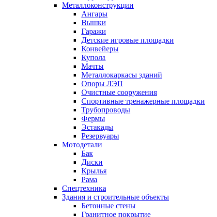
Металлоконструкции
Ангары
Вышки
Гаражи
Детские игровые площадки
Конвейеры
Купола
Мачты
Металлокаркасы зданий
Опоры ЛЭП
Очистные сооружения
Спортивные тренажерные площадки
Трубопроводы
Фермы
Эстакады
Резервуары
Мотодетали
Бак
Диски
Крылья
Рама
Спецтехника
Здания и строительные объекты
Бетонные стены
Гранитное покрытие