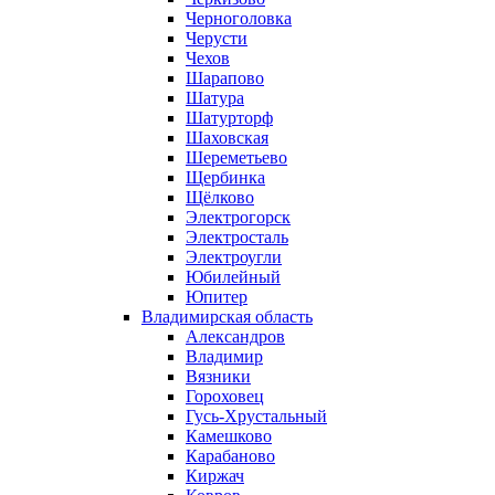
Черноголовка
Черусти
Чехов
Шарапово
Шатура
Шатурторф
Шаховская
Шереметьево
Щербинка
Щёлково
Электрогорск
Электросталь
Электроугли
Юбилейный
Юпитер
Владимирская область
Александров
Владимир
Вязники
Гороховец
Гусь-Хрустальный
Камешково
Карабаново
Киржач