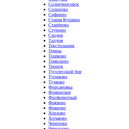
Солнечногорск
Солнцево
Софрино
Старая Купавна
Старбеево
Ступино
Сходня
Талдом
Текстильщик
Темпы
Тишково
Томилино
Троицк
Туголесский бор
Тупиково
Тучково
Фирсановка
Фоминское
Фосфоритный
Фрязино
Фряново
Хорлово
Хотьково
Черепово
Черкизово