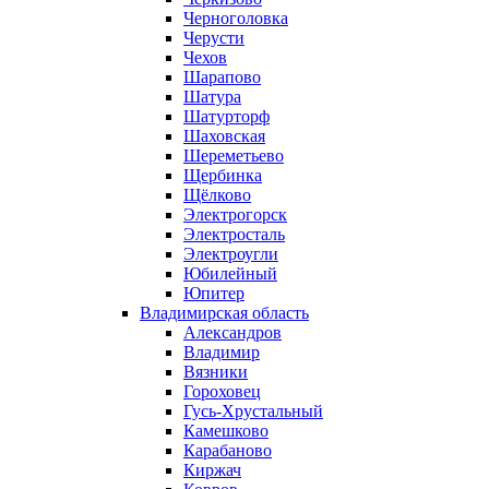
Черноголовка
Черусти
Чехов
Шарапово
Шатура
Шатурторф
Шаховская
Шереметьево
Щербинка
Щёлково
Электрогорск
Электросталь
Электроугли
Юбилейный
Юпитер
Владимирская область
Александров
Владимир
Вязники
Гороховец
Гусь-Хрустальный
Камешково
Карабаново
Киржач