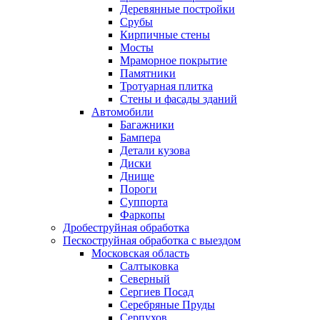
Деревянные постройки
Срубы
Кирпичные стены
Мосты
Мраморное покрытие
Памятники
Тротуарная плитка
Стены и фасады зданий
Автомобили
Багажники
Бампера
Детали кузова
Диски
Днище
Пороги
Суппорта
Фаркопы
Дробеструйная обработка
Пескоструйная обработка с выездом
Московская область
Салтыковка
Северный
Сергиев Посад
Серебряные Пруды
Серпухов