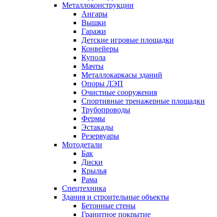
Металлоконструкции
Ангары
Вышки
Гаражи
Детские игровые площадки
Конвейеры
Купола
Мачты
Металлокаркасы зданий
Опоры ЛЭП
Очистные сооружения
Спортивные тренажерные площадки
Трубопроводы
Фермы
Эстакады
Резервуары
Мотодетали
Бак
Диски
Крылья
Рама
Спецтехника
Здания и строительные объекты
Бетонные стены
Гранитное покрытие