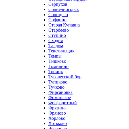
Серпухов
Солнечногорск
Солнцево
Софрино
Старая Купавна
Старбеево
Ступино
Сходня
Талдом
Текстильщик
Темпы
Тишково
Томилино
Троицк
Туголесский бор
Тупиково
Тучково
Фирсановка
Фоминское
Фосфоритный
Фрязино
Фряново
Хорлово
Хотьково
Черепово