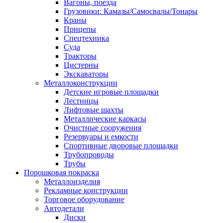
Вагоны, поезда
Грузовики: Камазы/Самосвалы/Тонары
Краны
Прицепы
Спецтехника
Суда
Тракторы
Цистерны
Экскаваторы
Металлоконструкции
Детские игровые площадки
Лестницы
Лифтовые шахты
Металлические каркасы
Очистные сооружения
Резервуары и емкости
Спортивные дворовые площадки
Трубопроводы
Трубы
Порошковая покраска
Металлоизделия
Рекламные конструкции
Торговое оборудование
Автодетали
Диски