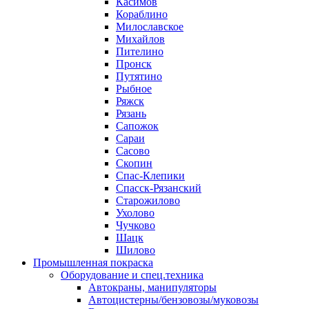
Касимов
Кораблино
Милославское
Михайлов
Пителино
Пронск
Путятино
Рыбное
Ряжск
Рязань
Сапожок
Сараи
Сасово
Скопин
Спас-Клепики
Спасск-Рязанский
Старожилово
Ухолово
Чучково
Шацк
Шилово
Промышленная покраска
Оборудование и спец.техника
Автокраны, манипуляторы
Автоцистерны/бензовозы/муковозы