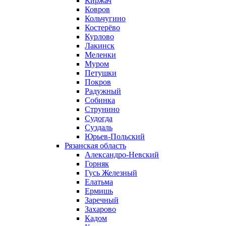
Киржач
Ковров
Кольчугино
Костерёво
Курлово
Лакинск
Меленки
Муром
Петушки
Покров
Радужный
Собинка
Струнино
Судогда
Суздаль
Юрьев-Польский
Рязанская область
Александро-Невский
Горняк
Гусь Железный
Елатьма
Ермишь
Заречный
Захарово
Кадом