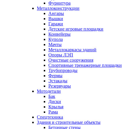
Фурнитура
Металлоконструкции
Ангары
Вышки
Гаражи
Детские игровые площадки
Конвейеры
Купола
Мачты
Металлокаркасы зданий
Опоры ЛЭП
Очистные сооружения
Спортивные тренажерные площадки
Трубопроводы
Фермы
Эстакады
Резервуары
Мотодетали
Бак
Диски
Крылья
Рама
Спецтехника
Здания и строительные объекты
Бетонные стены