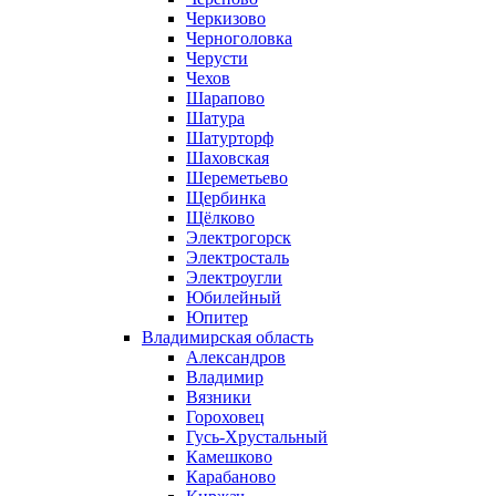
Черкизово
Черноголовка
Черусти
Чехов
Шарапово
Шатура
Шатурторф
Шаховская
Шереметьево
Щербинка
Щёлково
Электрогорск
Электросталь
Электроугли
Юбилейный
Юпитер
Владимирская область
Александров
Владимир
Вязники
Гороховец
Гусь-Хрустальный
Камешково
Карабаново