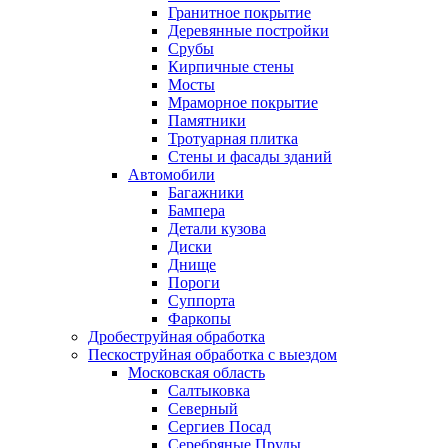
Гранитное покрытие
Деревянные постройки
Срубы
Кирпичные стены
Мосты
Мраморное покрытие
Памятники
Тротуарная плитка
Стены и фасады зданий
Автомобили
Багажники
Бампера
Детали кузова
Диски
Днище
Пороги
Суппорта
Фаркопы
Дробеструйная обработка
Пескоструйная обработка с выездом
Московская область
Салтыковка
Северный
Сергиев Посад
Серебряные Пруды