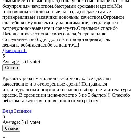
компанией Пневмопортал,и она успела нас покорить своим
безупречным качеством,быстрыми сроками и ценой,Мы
производим эксклюзивные награды,но даже самые
привередливые заказчики довольны качеством,Огромное
спасибо всему коллективу за понимание,всегда идете на
встречу,подсказываете и советуете,Отдельное спасибо
Наталье,профессионал своего дела,Уверена,наше
сотрудничество будет долгим и плодотворным,Так
держать,ребята,спасибо за ваш труд!
Дмитрий Т.
5
Average:
5
(
1
vote)
Красил у ребят металлическую мебель, все сделали
качественно и в оговоренные сроки! Понравился
индивидуальный подход и большой выбор цвета и текстуры
красок. В сравнении цена-качество 5 из 5 баллов!!! Спасибо
ребятам за качественно выполненную работу!
Влад Зюзиков
5
Average:
5
(
1
vote)