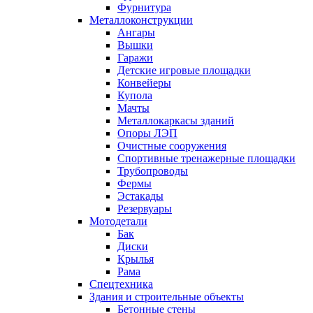
Фурнитура
Металлоконструкции
Ангары
Вышки
Гаражи
Детские игровые площадки
Конвейеры
Купола
Мачты
Металлокаркасы зданий
Опоры ЛЭП
Очистные сооружения
Спортивные тренажерные площадки
Трубопроводы
Фермы
Эстакады
Резервуары
Мотодетали
Бак
Диски
Крылья
Рама
Спецтехника
Здания и строительные объекты
Бетонные стены