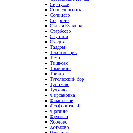
Серпухов
Солнечногорск
Солнцево
Софрино
Старая Купавна
Старбеево
Ступино
Сходня
Талдом
Текстильщик
Темпы
Тишково
Томилино
Троицк
Туголесский бор
Тупиково
Тучково
Фирсановка
Фоминское
Фосфоритный
Фрязино
Фряново
Хорлово
Хотьково
Черепово