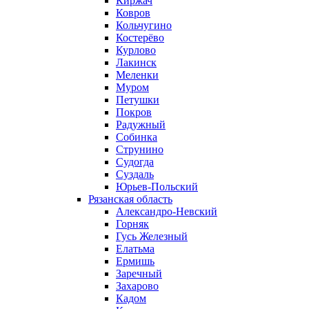
Киржач
Ковров
Кольчугино
Костерёво
Курлово
Лакинск
Меленки
Муром
Петушки
Покров
Радужный
Собинка
Струнино
Судогда
Суздаль
Юрьев-Польский
Рязанская область
Александро-Невский
Горняк
Гусь Железный
Елатьма
Ермишь
Заречный
Захарово
Кадом