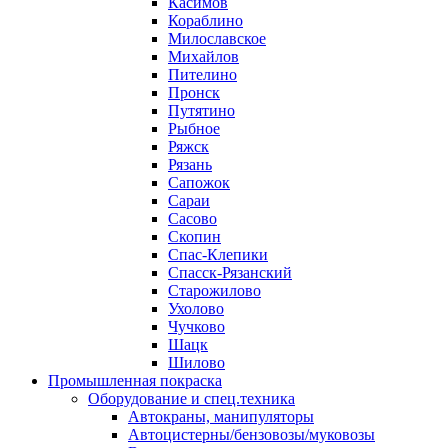
Касимов
Кораблино
Милославское
Михайлов
Пителино
Пронск
Путятино
Рыбное
Ряжск
Рязань
Сапожок
Сараи
Сасово
Скопин
Спас-Клепики
Спасск-Рязанский
Старожилово
Ухолово
Чучково
Шацк
Шилово
Промышленная покраска
Оборудование и спец.техника
Автокраны, манипуляторы
Автоцистерны/бензовозы/муковозы