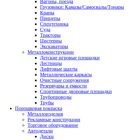
Вагоны, поезда
Грузовики: Камазы/Самосвалы/Тонары
Краны
Прицепы
Спецтехника
Суда
Тракторы
Цистерны
Экскаваторы
Металлоконструкции
Детские игровые площадки
Лестницы
Лифтовые шахты
Металлические каркасы
Очистные сооружения
Резервуары и емкости
Спортивные дворовые площадки
Трубопроводы
Трубы
Порошковая покраска
Металлоизделия
Рекламные конструкции
Торговое оборудование
Автодетали
Диски