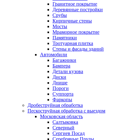
Гранитное покрытие
Деревянные постройки
Срубы
Кирпичные стены
Мосты
Мраморное покрытие
Памятники
Тротуарная плитка
Стены и фасады зданий
Автомобили
Багажники
Бампера
Детали кузова
Диски
Днище
Пороги
Суппорта
Фаркопы
Дробеструйная обработка
Пескоструйная обработка с выездом
Московская область
Салтыковка
Северный
Сергиев Посад
Серебряные Пруды