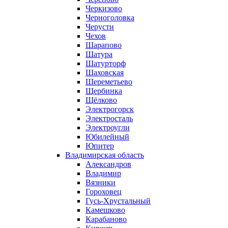
Черкизово
Черноголовка
Черусти
Чехов
Шарапово
Шатура
Шатурторф
Шаховская
Шереметьево
Щербинка
Щёлково
Электрогорск
Электросталь
Электроугли
Юбилейный
Юпитер
Владимирская область
Александров
Владимир
Вязники
Гороховец
Гусь-Хрустальный
Камешково
Карабаново