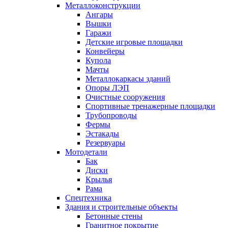
Металлоконструкции
Ангары
Вышки
Гаражи
Детские игровые площадки
Конвейеры
Купола
Мачты
Металлокаркасы зданий
Опоры ЛЭП
Очистные сооружения
Спортивные тренажерные площадки
Трубопроводы
Фермы
Эстакады
Резервуары
Мотодетали
Бак
Диски
Крылья
Рама
Спецтехника
Здания и строительные объекты
Бетонные стены
Гранитное покрытие