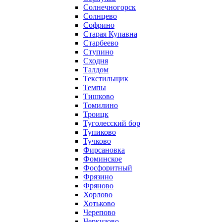
Солнечногорск
Солнцево
Софрино
Старая Купавна
Старбеево
Ступино
Сходня
Талдом
Текстильщик
Темпы
Тишково
Томилино
Троицк
Туголесский бор
Тупиково
Тучково
Фирсановка
Фоминское
Фосфоритный
Фрязино
Фряново
Хорлово
Хотьково
Черепово
Черкизово