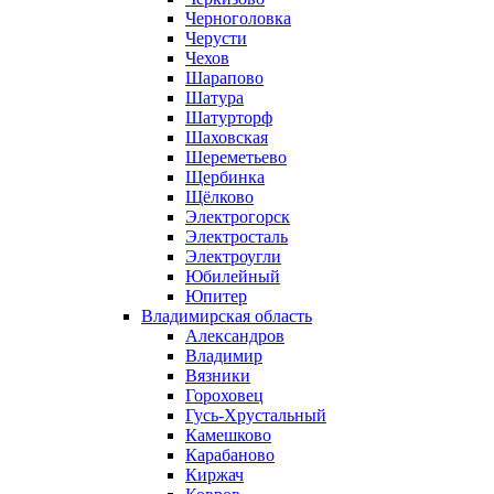
Черноголовка
Черусти
Чехов
Шарапово
Шатура
Шатурторф
Шаховская
Шереметьево
Щербинка
Щёлково
Электрогорск
Электросталь
Электроугли
Юбилейный
Юпитер
Владимирская область
Александров
Владимир
Вязники
Гороховец
Гусь-Хрустальный
Камешково
Карабаново
Киржач