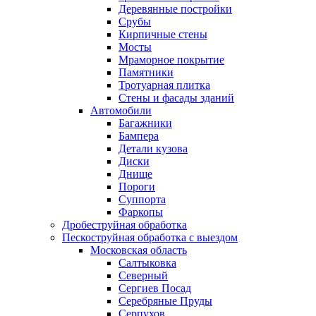
Деревянные постройки
Срубы
Кирпичные стены
Мосты
Мраморное покрытие
Памятники
Тротуарная плитка
Стены и фасады зданий
Автомобили
Багажники
Бампера
Детали кузова
Диски
Днище
Пороги
Суппорта
Фаркопы
Дробеструйная обработка
Пескоструйная обработка с выездом
Московская область
Салтыковка
Северный
Сергиев Посад
Серебряные Пруды
Серпухов