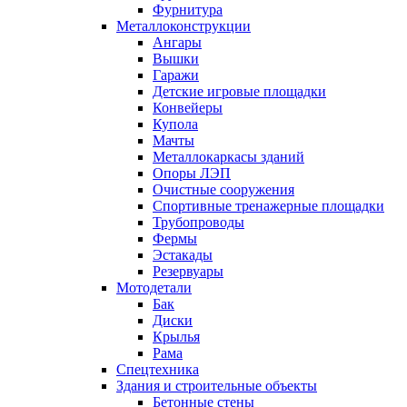
Фурнитура
Металлоконструкции
Ангары
Вышки
Гаражи
Детские игровые площадки
Конвейеры
Купола
Мачты
Металлокаркасы зданий
Опоры ЛЭП
Очистные сооружения
Спортивные тренажерные площадки
Трубопроводы
Фермы
Эстакады
Резервуары
Мотодетали
Бак
Диски
Крылья
Рама
Спецтехника
Здания и строительные объекты
Бетонные стены