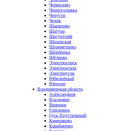
Черкизово
Черноголовка
Черусти
Чехов
Шарапово
Шатура
Шатурторф
Шаховская
Шереметьево
Щербинка
Щёлково
Электрогорск
Электросталь
Электроугли
Юбилейный
Юпитер
Владимирская область
Александров
Владимир
Вязники
Гороховец
Гусь-Хрустальный
Камешково
Карабаново