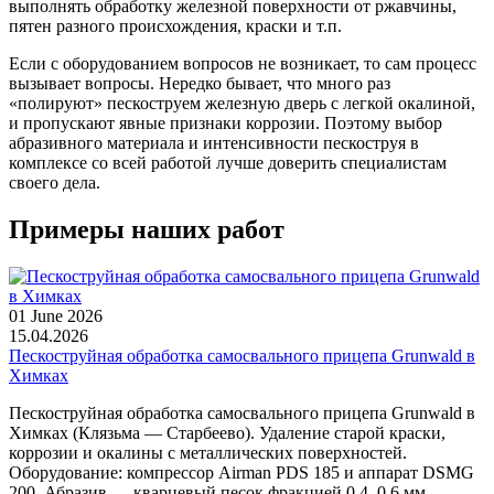
выполнять обработку железной поверхности от ржавчины,
пятен разного происхождения, краски и т.п.
Если с оборудованием вопросов не возникает, то сам процесс
вызывает вопросы. Нередко бывает, что много раз
«полируют» пескоструем железную дверь с легкой окалиной,
и пропускают явные признаки коррозии. Поэтому выбор
абразивного материала и интенсивности пескоструя в
комплексе со всей работой лучше доверить специалистам
своего дела.
Примеры наших работ
01 June 2026
15.04.2026
Пескоструйная обработка самосвального прицепа Grunwald в
Химках
Пескоструйная обработка самосвального прицепа Grunwald в
Химках (Клязьма — Старбеево). Удаление старой краски,
коррозии и окалины с металлических поверхностей.
Оборудование: компрессор Airman PDS 185 и аппарат DSMG
200. Абразив — кварцевый песок фракцией 0,4–0,6 мм.