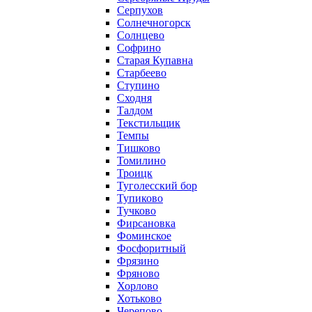
Серпухов
Солнечногорск
Солнцево
Софрино
Старая Купавна
Старбеево
Ступино
Сходня
Талдом
Текстильщик
Темпы
Тишково
Томилино
Троицк
Туголесский бор
Тупиково
Тучково
Фирсановка
Фоминское
Фосфоритный
Фрязино
Фряново
Хорлово
Хотьково
Черепово