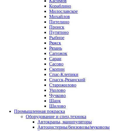
Касимов
Кораблино
Милославское
Михайлов
Пителино
Пронск
Путятино
Рыбное
Ряжск
Рязань
Сапожок
Сараи
Сасово
Скопин
Спас-Клепики
Спасск-Рязанский
Старожилово
Ухолово
Чучково
Шацк
Шилово
Промышленная покраска
Оборудование и спец.техника
Автокраны, манипуляторы
Автоцистерны/бензовозы/муковозы