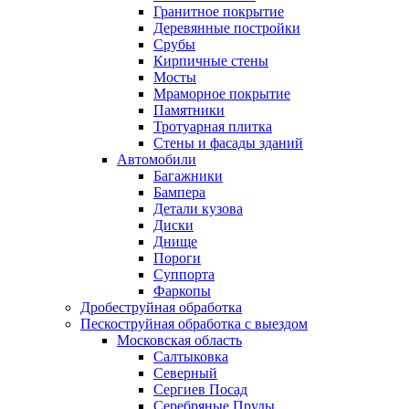
Гранитное покрытие
Деревянные постройки
Срубы
Кирпичные стены
Мосты
Мраморное покрытие
Памятники
Тротуарная плитка
Стены и фасады зданий
Автомобили
Багажники
Бампера
Детали кузова
Диски
Днище
Пороги
Суппорта
Фаркопы
Дробеструйная обработка
Пескоструйная обработка с выездом
Московская область
Салтыковка
Северный
Сергиев Посад
Серебряные Пруды