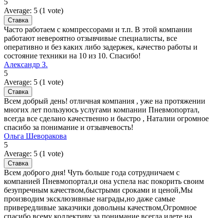
5
Average:
5
(
1
vote)
Часто работаем с компрессорами и т.п. В этой компании
работают невероятно отзывчивые специалисты, все
оперативно и без каких либо задержек, качество работы и
состояние техники на 10 из 10. Спасибо!
Александр З.
5
Average:
5
(
1
vote)
Всем добрый день! отличная компания , уже на протяжении
многих лет пользуюсь услугами компании Пневмопортал,
всегда все сделано качественно и быстро , Наталии огромное
спасибо за понимание и отзывчевость!
Ольга Шеворакова
5
Average:
5
(
1
vote)
Всем доброго дня! Чуть больше года сотрудничаем с
компанией Пневмопортал,и она успела нас покорить своим
безупречным качеством,быстрыми сроками и ценой,Мы
производим эксклюзивные награды,но даже самые
привередливые заказчики довольны качеством,Огромное
спасибо всему коллективу за понимание,всегда идете на