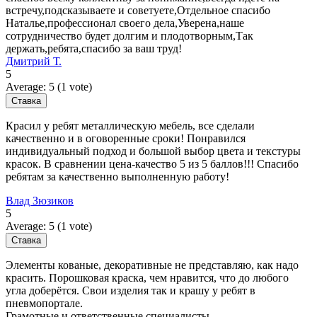
встречу,подсказываете и советуете,Отдельное спасибо
Наталье,профессионал своего дела,Уверена,наше
сотрудничество будет долгим и плодотворным,Так
держать,ребята,спасибо за ваш труд!
Дмитрий Т.
5
Average:
5
(
1
vote)
Красил у ребят металлическую мебель, все сделали
качественно и в оговоренные сроки! Понравился
индивидуальный подход и большой выбор цвета и текстуры
красок. В сравнении цена-качество 5 из 5 баллов!!! Спасибо
ребятам за качественно выполненную работу!
Влад Зюзиков
5
Average:
5
(
1
vote)
Элементы кованые, декоративные не представляю, как надо
красить. Порошковая краска, чем нравится, что до любого
угла доберётся. Свои изделия так и крашу у ребят в
пневмопортале.
Грамотные и ответственные специалисты.