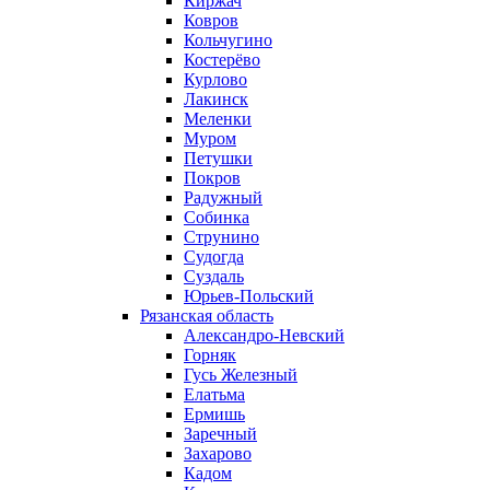
Киржач
Ковров
Кольчугино
Костерёво
Курлово
Лакинск
Меленки
Муром
Петушки
Покров
Радужный
Собинка
Струнино
Судогда
Суздаль
Юрьев-Польский
Рязанская область
Александро-Невский
Горняк
Гусь Железный
Елатьма
Ермишь
Заречный
Захарово
Кадом