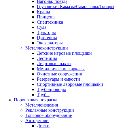
Вагоны, поезда
Грузовики: Камазы/Самосвалы/Тонары
Краны
Прицепы
Спецтехника
Суда
Тракторы
Цистерны
Экскаваторы
Металлоконструкции
Детские игровые площадки
Лестницы
Лифтовые шахты
Металлические каркасы
Очистные сооружения
Резервуары и емкости
Спортивные дворовые площадки
Трубопроводы
Трубы
Порошковая покраска
Металлоизделия
Рекламные конструкции
Торговое оборудование
Автодетали
Диски