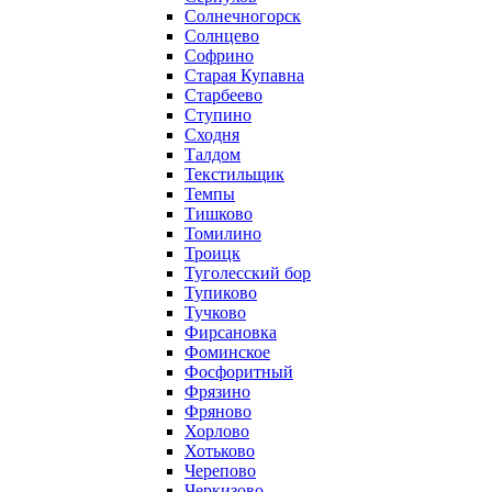
Солнечногорск
Солнцево
Софрино
Старая Купавна
Старбеево
Ступино
Сходня
Талдом
Текстильщик
Темпы
Тишково
Томилино
Троицк
Туголесский бор
Тупиково
Тучково
Фирсановка
Фоминское
Фосфоритный
Фрязино
Фряново
Хорлово
Хотьково
Черепово
Черкизово