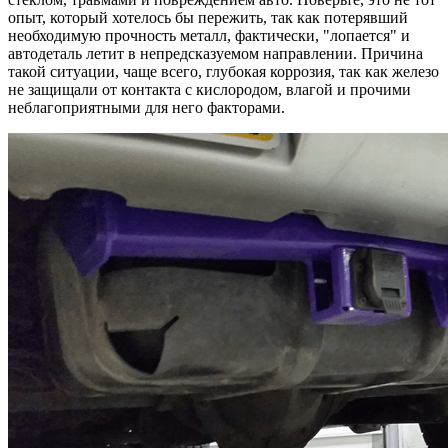
опыт, который хотелось бы пережить, так как потерявший
необходимую прочность металл, фактически, "лопается" и
автодеталь летит в непредсказуемом направлении. Причина
такой ситуации, чаще всего, глубокая коррозия, так как железо
не защищали от контакта с кислородом, влагой и прочими
неблагоприятными для него факторами.