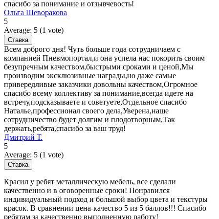
спасибо за понимание и отзывчевость!
Ольга Шеворакова
5
Average:
5
(
1
vote)
Всем доброго дня! Чуть больше года сотрудничаем с
компанией Пневмопортал,и она успела нас покорить своим
безупречным качеством,быстрыми сроками и ценой,Мы
производим эксклюзивные награды,но даже самые
привередливые заказчики довольны качеством,Огромное
спасибо всему коллективу за понимание,всегда идете на
встречу,подсказываете и советуете,Отдельное спасибо
Наталье,профессионал своего дела,Уверена,наше
сотрудничество будет долгим и плодотворным,Так
держать,ребята,спасибо за ваш труд!
Дмитрий Т.
5
Average:
5
(
1
vote)
Красил у ребят металлическую мебель, все сделали
качественно и в оговоренные сроки! Понравился
индивидуальный подход и большой выбор цвета и текстуры
красок. В сравнении цена-качество 5 из 5 баллов!!! Спасибо
ребятам за качественно выполненную работу!