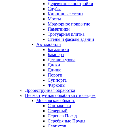
Деревянные постройки
Срубы
Кирпичные стены
Мосты
Мраморное покрытие
Памятники
Тротуарная плитка
Стены и фасады зданий
Автомобили
Багажники
Бампера
Детали кузова
Диски
Днище
Пороги
Суппорта
Фаркопы
Дробеструйная обработка
Пескоструйная обработка с выездом
Московская область
Салтыковка
Северный
Сергиев Посад
Серебряные Пруды
Серпухов