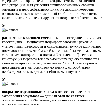
содержат полиэфирные и эпоксидные смолы в различной
концентрации. Для усиления антикоррозионных свойств
материала в него добавляется цинк, не дающий коррозии
распространяться в подкрасочный слой при повреждениях
железа, вследствие чего нарушения получаются "точечными";
04
распыление красящей смеси
на металлоизделие с помощью
краскопульта. Специалист подбирает рабочий "факел" с
учетом типа поверхности и осуществляет нужное количество
проходов для того, чтобы слой материала был минимальным,
сплошным, однородного цвета и без потеков. Далее вся
конструкция перевозится в термокамеру, где обеспечивается
запекание при температуре не менее 200 С. В ней порошок
превращается в непроницаемую пленку, которой затем
необходимо остыть для дальнейших манипуляций;
05
покрытие порошковым лаком
в несколько слоев для
закрепления результата — данный этап не является
обязательным в 100% случаев, но по желанию клиента мы
делаем и эту операцию.