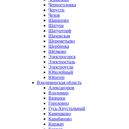
Черноголовка
Черусти
Чехов
Шарапово
Шатура
Шатурторф
Шаховская
Шереметьево
Щербинка
Щёлково
Электрогорск
Электросталь
Электроугли
Юбилейный
Юпитер
Владимирская область
Александров
Владимир
Вязники
Гороховец
Гусь-Хрустальный
Камешково
Карабаново
Киржач