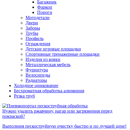
Багажник
Фаркоп
Пороги
Мотодетали
Двери
Заборы
Трубы
Профиль
Ограждения
Детские игровые площадки
Спортивные тренажерные площадки
Изделия из ковки
Металлическая мебель
Фурнитура
Велосипеды
Радиаторы
Холодное цинкование
Бесхроматная обработка алюминия
Резка труб
Нужно удалить ржавчину, нагар или загрязнения перед
покраской?
Выполним пескоструйную очистку быстро и по лучшей цене!