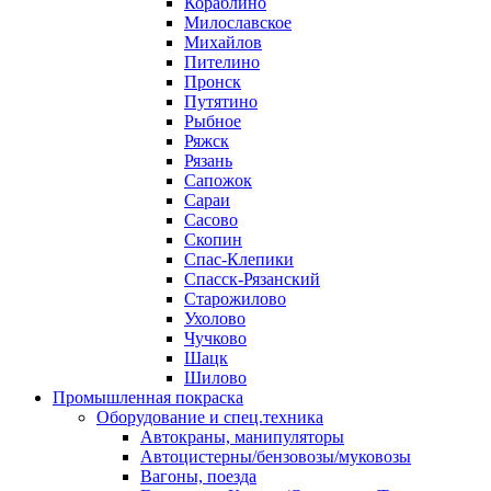
Кораблино
Милославское
Михайлов
Пителино
Пронск
Путятино
Рыбное
Ряжск
Рязань
Сапожок
Сараи
Сасово
Скопин
Спас-Клепики
Спасск-Рязанский
Старожилово
Ухолово
Чучково
Шацк
Шилово
Промышленная покраска
Оборудование и спец.техника
Автокраны, манипуляторы
Автоцистерны/бензовозы/муковозы
Вагоны, поезда