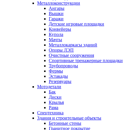
Металлоконструкции
Ангары
Вышки
Гаражи
Детские игровые площадки
Конвейеры
Купола
Мачты
Металлокаркасы зданий
Опоры ЛЭП
Очистные сооружения
Спортивные тренажерные площадки
Трубопроводы
Фермы
Эстакады
Резервуары
Мотодетали
Бак
Диски
Крылья
Рама
Спецтехника
Здания и строительные объекты
Бетонные стены
Гранитное покрытие