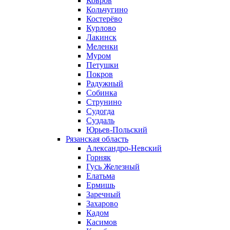
Ковров
Кольчугино
Костерёво
Курлово
Лакинск
Меленки
Муром
Петушки
Покров
Радужный
Собинка
Струнино
Судогда
Суздаль
Юрьев-Польский
Рязанская область
Александро-Невский
Горняк
Гусь Железный
Елатьма
Ермишь
Заречный
Захарово
Кадом
Касимов