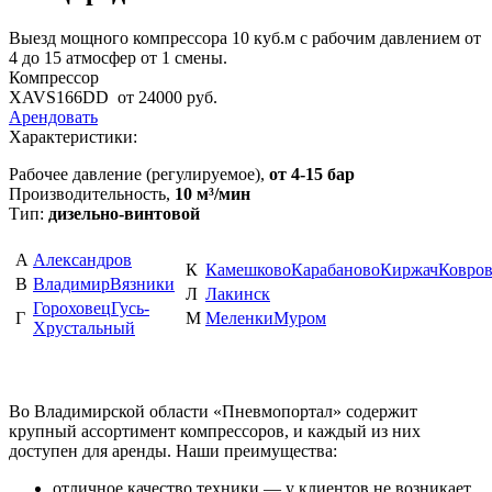
Выезд мощного компрессора 10 куб.м с рабочим давлением от
4 до 15 атмосфер от 1 смены.
Компрессор
XAVS166DD
от 24000 руб.
Арендовать
Характеристики:
Рабочее давление (регулируемое),
от 4-15 бар
Производительность,
10 м³/мин
Тип:
дизельно-винтовой
А
Александров
К
Камешково
Карабаново
Киржач
Ковро
В
Владимир
Вязники
Л
Лакинск
Гороховец
Гусь-
Г
М
Меленки
Муром
Хрустальный
Во Владимирской области «Пневмопортал» содержит
крупный ассортимент компрессоров, и каждый из них
доступен для аренды. Наши преимущества:
отличное качество техники — у клиентов не возникает