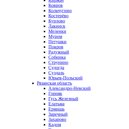
Киржач
Ковров
Кольчугино
Костерёво
Курлово
Лакинск
Меленки
Муром
Петушки
Покров
Радужный
Собинка
Струнино
Судогда
Суздаль
Юрьев-Польский
Рязанская область
Александро-Невский
Горняк
Гусь Железный
Елатьма
Ермишь
Заречный
Захарово
Кадом