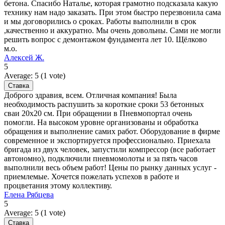
бетона. Спасибо Наталье, которая грамотно подсказала какую
технику нам надо заказать. При этом быстро перезвонила сама
и мы договорились о сроках. Работы выполнили в срок
,качественно и аккуратно. Мы очень довольны. Сами не могли
решить вопрос с демонтажом фундамента лет 10. Щёлково
м.о.
Алексей Ж.
5
Average:
5
(
1
vote)
Доброго здравия, всем. Отличная компания! Была
необходимость распушить за короткие сроки 53 бетонных
сваи 20х20 см. При обращении в Пневмопортал очень
помогли. На высоком уровне организованы и обработка
обращения и выполнение самих работ. Оборудование в фирме
современное и экспортируется профессионально. Приехала
бригада из двух человек, запустили компрессор (все работает
автономно), подключили пневмомолоты и за пять часов
выполнили весь объем работ! Цены по рынку данных услуг -
приемлемые. Хочется пожелать успехов в работе и
процветания этому коллективу.
Елена Рябцева
5
Average:
5
(
1
vote)