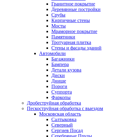
Гранитное покрытие
Деревянные постройки
Срубы
Кирпичные стены
Мосты
Мраморное покрытие
Памятники
Тротуарная плитка
Стены и фасады зданий
Автомобили
Багажники
Бампера
Детали кузова
Диски
Днище
Пороги
Суппорта
Фаркопы
Дробеструйная обработка
Пескоструйная обработка с выездом
Московская область
Салтыковка
Северный
Сергиев Посад
Серебряные Пруды