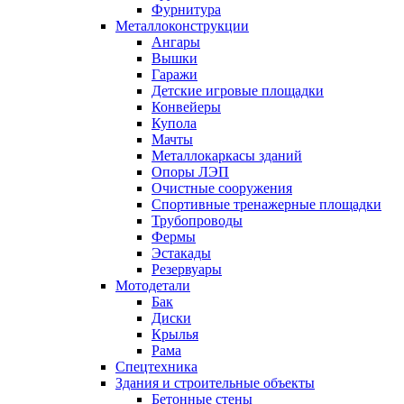
Фурнитура
Металлоконструкции
Ангары
Вышки
Гаражи
Детские игровые площадки
Конвейеры
Купола
Мачты
Металлокаркасы зданий
Опоры ЛЭП
Очистные сооружения
Спортивные тренажерные площадки
Трубопроводы
Фермы
Эстакады
Резервуары
Мотодетали
Бак
Диски
Крылья
Рама
Спецтехника
Здания и строительные объекты
Бетонные стены