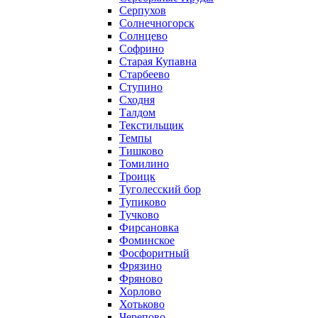
Серпухов
Солнечногорск
Солнцево
Софрино
Старая Купавна
Старбеево
Ступино
Сходня
Талдом
Текстильщик
Темпы
Тишково
Томилино
Троицк
Туголесский бор
Тупиково
Тучково
Фирсановка
Фоминское
Фосфоритный
Фрязино
Фряново
Хорлово
Хотьково
Черепово