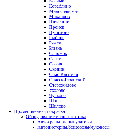
Касимов
Кораблино
Милославское
Михайлов
Пителино
Пронск
Путятино
Рыбное
Ряжск
Рязань
Сапожок
Сараи
Сасово
Скопин
Спас-Клепики
Спасск-Рязанский
Старожилово
Ухолово
Чучково
Шацк
Шилово
Промышленная покраска
Оборудование и спец.техника
Автокраны, манипуляторы
Автоцистерны/бензовозы/муковозы