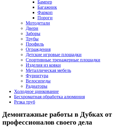
Бампер
Багажник
Фаркоп
Пороги
Мотодетали
Двери
Заборы
Трубы
Профиль
Ограждения
Детские игровые площадки
Спортивные тренажерные площадки
Изделия из ковки
Металлическая мебель
Фурнитура
Велосипеды
Радиаторы
Холодное цинкование
Бесхроматная обработка алюминия
Резка труб
Демонтажные работы в Дубках от
профессионалов своего дела