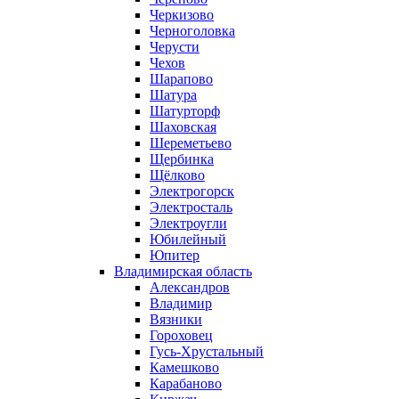
Черкизово
Черноголовка
Черусти
Чехов
Шарапово
Шатура
Шатурторф
Шаховская
Шереметьево
Щербинка
Щёлково
Электрогорск
Электросталь
Электроугли
Юбилейный
Юпитер
Владимирская область
Александров
Владимир
Вязники
Гороховец
Гусь-Хрустальный
Камешково
Карабаново