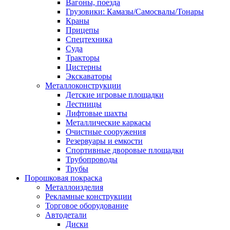
Вагоны, поезда
Грузовики: Камазы/Самосвалы/Тонары
Краны
Прицепы
Спецтехника
Суда
Тракторы
Цистерны
Экскаваторы
Металлоконструкции
Детские игровые площадки
Лестницы
Лифтовые шахты
Металлические каркасы
Очистные сооружения
Резервуары и емкости
Спортивные дворовые площадки
Трубопроводы
Трубы
Порошковая покраска
Металлоизделия
Рекламные конструкции
Торговое оборудование
Автодетали
Диски