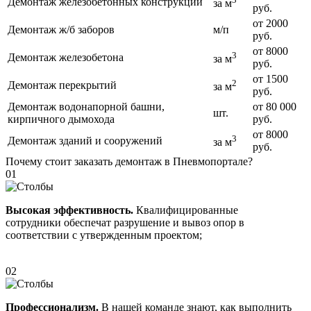
Демонтаж железобетонных конструкций
за м
руб.
от 2000
Демонтаж ж/б заборов
м/п
руб.
от 8000
3
Демонтаж железобетона
за м
руб.
от 1500
2
Демонтаж перекрытий
за м
руб.
Демонтаж водонапорной башни,
от 80 000
шт.
кирпичного дымохода
руб.
от 8000
3
Демонтаж зданий и сооружений
за м
руб.
Почему стоит заказать демонтаж в Пневмопортале?
01
Высокая эффективность.
Квалифицированные
сотрудники обеспечат разрушение и вывоз опор в
соответствии с утвержденным проектом;
02
Профессионализм.
В нашей команде знают, как выполнить