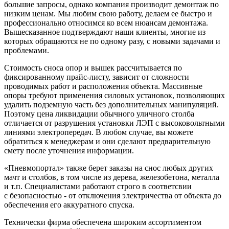
большие запросы, однако компания производит демонтаж по
низким ценам. Мы любим свою работу, делаем ее быстро и
профессионально относимся ко всем нюансам демонтажа.
Вышесказанное подтверждают наши клиенты, многие из
которых обращаются не по одному разу, с новыми задачами и
проблемами.
Стоимость сноса опор и вышек рассчитывается по
фиксированному прайс-листу, зависит от сложности
проводимых работ и расположения объекта. Массивные
опоры требуют применения силовых установок, позволяющих
удалить подземную часть без дополнительных манипуляций.
Поэтому цена ликвидации обычного уличного столба
отличается от разрушения установки ЛЭП с высоковольтными
линиями электропередач. В любом случае, вы можете
обратиться к менеджерам и они сделают предварительную
смету после уточнения информации.
«Пневмопортал» также берет заказы на снос любых других
мачт и столбов, в том числе из дерева, железобетона, металла
и т.п. Специалистами работают строго в соответсвии
с безопасностью - от отключения электричества от объекта до
обеспечения его аккуратного спуска.
Технически фирма обеспечена широким ассортиментом