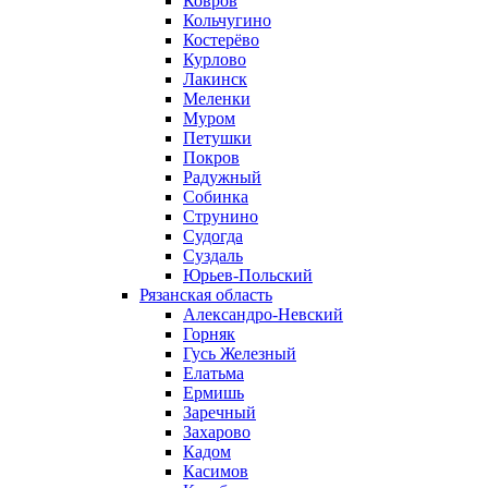
Ковров
Кольчугино
Костерёво
Курлово
Лакинск
Меленки
Муром
Петушки
Покров
Радужный
Собинка
Струнино
Судогда
Суздаль
Юрьев-Польский
Рязанская область
Александро-Невский
Горняк
Гусь Железный
Елатьма
Ермишь
Заречный
Захарово
Кадом
Касимов