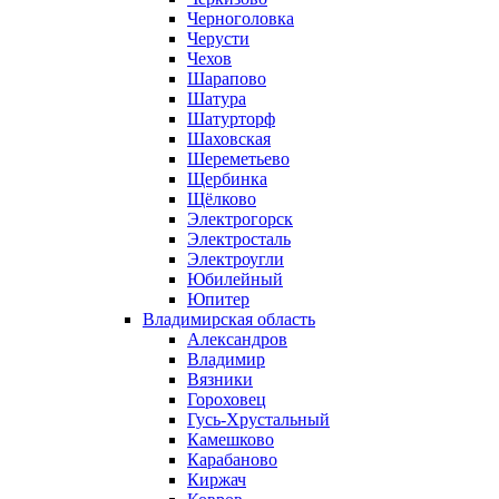
Черноголовка
Черусти
Чехов
Шарапово
Шатура
Шатурторф
Шаховская
Шереметьево
Щербинка
Щёлково
Электрогорск
Электросталь
Электроугли
Юбилейный
Юпитер
Владимирская область
Александров
Владимир
Вязники
Гороховец
Гусь-Хрустальный
Камешково
Карабаново
Киржач