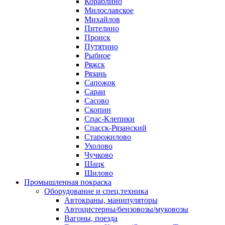
Кораблино
Милославское
Михайлов
Пителино
Пронск
Путятино
Рыбное
Ряжск
Рязань
Сапожок
Сараи
Сасово
Скопин
Спас-Клепики
Спасск-Рязанский
Старожилово
Ухолово
Чучково
Шацк
Шилово
Промышленная покраска
Оборудование и спец.техника
Автокраны, манипуляторы
Автоцистерны/бензовозы/муковозы
Вагоны, поезда