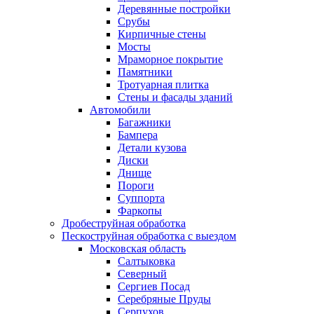
Деревянные постройки
Срубы
Кирпичные стены
Мосты
Мраморное покрытие
Памятники
Тротуарная плитка
Стены и фасады зданий
Автомобили
Багажники
Бампера
Детали кузова
Диски
Днище
Пороги
Суппорта
Фаркопы
Дробеструйная обработка
Пескоструйная обработка с выездом
Московская область
Салтыковка
Северный
Сергиев Посад
Серебряные Пруды
Серпухов