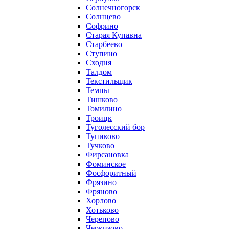
Солнечногорск
Солнцево
Софрино
Старая Купавна
Старбеево
Ступино
Сходня
Талдом
Текстильщик
Темпы
Тишково
Томилино
Троицк
Туголесский бор
Тупиково
Тучково
Фирсановка
Фоминское
Фосфоритный
Фрязино
Фряново
Хорлово
Хотьково
Черепово
Черкизово