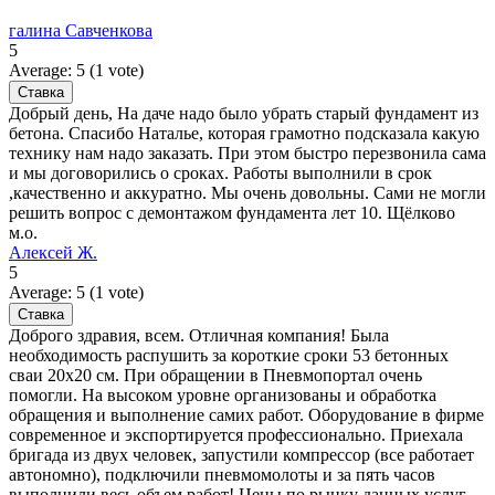
галина Савченкова
5
Average:
5
(
1
vote)
Добрый день, На даче надо было убрать старый фундамент из
бетона. Спасибо Наталье, которая грамотно подсказала какую
технику нам надо заказать. При этом быстро перезвонила сама
и мы договорились о сроках. Работы выполнили в срок
,качественно и аккуратно. Мы очень довольны. Сами не могли
решить вопрос с демонтажом фундамента лет 10. Щёлково
м.о.
Алексей Ж.
5
Average:
5
(
1
vote)
Доброго здравия, всем. Отличная компания! Была
необходимость распушить за короткие сроки 53 бетонных
сваи 20х20 см. При обращении в Пневмопортал очень
помогли. На высоком уровне организованы и обработка
обращения и выполнение самих работ. Оборудование в фирме
современное и экспортируется профессионально. Приехала
бригада из двух человек, запустили компрессор (все работает
автономно), подключили пневмомолоты и за пять часов
выполнили весь объем работ! Цены по рынку данных услуг -