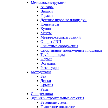
Металлоконструкции
Ангары
Вышки
Гаражи
Детские игровые площадки
Конвейеры
Купола
Мачты
Металлокаркасы зданий
Опоры ЛЭП
Очистные сооружения
Спортивные тренажерные площадки
Трубопроводы
Фермы
Эстакады
Резервуары
Мотодетали
Бак
Диски
Крылья
Рама
Спецтехника
Здания и строительные объекты
Бетонные стены
Гранитное покрытие