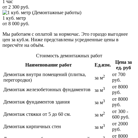
1 час
от 2 300 руб.
1 куб. метр
от 8 000 руб.
Мы работаем с оплатой за нормочас. Это гораздо выгоднее
цен за куб.м. Ниже представлены усредненные цены в
пересчёте на объём.
Стоимость демонтажных работ
Цена за
Наименование работ
Ед.изм.
ед. руб
Демонтаж внутри помещений (плитка,
от 700
2
за м
перегородки)
руб.
от 8000
3
Демонтаж железобетонных фундаментов
за м
руб.
от 8000
3
Демонтаж фундаментов здания
за м
руб.
от 300 -
2
Демонтаж стяжки от 5 до 60 см.
за м
600 руб.
от 2000
3
Демонтаж кирпичных стен
за м
руб.
от 8000
3