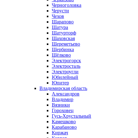
Черноголовка
Черусти
Чехов
Шарапово
Шатура
Шатурторф
Шаховская
Шереметьево
Щербинка
Щёлково
Электрогорск
Электросталь
Электроугли
Юбилейный
Юпитер
Владимирская область
Александров
Владимир
Вязники
Гороховец
Гусь-Хрустальный
Камешково
Карабаново
Киржач