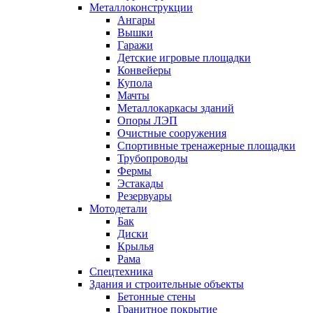
Металлоконструкции
Ангары
Вышки
Гаражи
Детские игровые площадки
Конвейеры
Купола
Мачты
Металлокаркасы зданий
Опоры ЛЭП
Очистные сооружения
Спортивные тренажерные площадки
Трубопроводы
Фермы
Эстакады
Резервуары
Мотодетали
Бак
Диски
Крылья
Рама
Спецтехника
Здания и строительные объекты
Бетонные стены
Гранитное покрытие