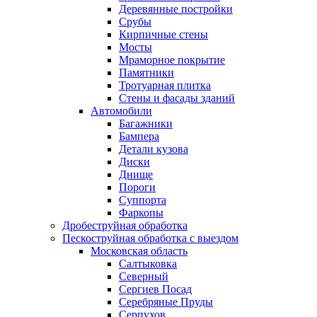
Деревянные постройки
Срубы
Кирпичные стены
Мосты
Мраморное покрытие
Памятники
Тротуарная плитка
Стены и фасады зданий
Автомобили
Багажники
Бампера
Детали кузова
Диски
Днище
Пороги
Суппорта
Фаркопы
Дробеструйная обработка
Пескоструйная обработка с выездом
Московская область
Салтыковка
Северный
Сергиев Посад
Серебряные Пруды
Серпухов