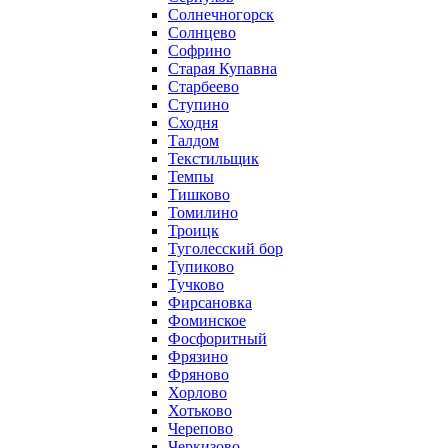
Солнечногорск
Солнцево
Софрино
Старая Купавна
Старбеево
Ступино
Сходня
Талдом
Текстильщик
Темпы
Тишково
Томилино
Троицк
Туголесский бор
Тупиково
Тучково
Фирсановка
Фоминское
Фосфоритный
Фрязино
Фряново
Хорлово
Хотьково
Черепово
Черкизово