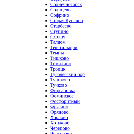
Солнечногорск
Солнцево
Софрино
Старая Купавна
Старбеево
Ступино
Сходня
Талдом
Текстильщик
Темпы
Тишково
Томилино
Троицк
Туголесский бор
Тупиково
Тучково
Фирсановка
Фоминское
Фосфоритный
Фрязино
Фряново
Хорлово
Хотьково
Черепово
Черкизово