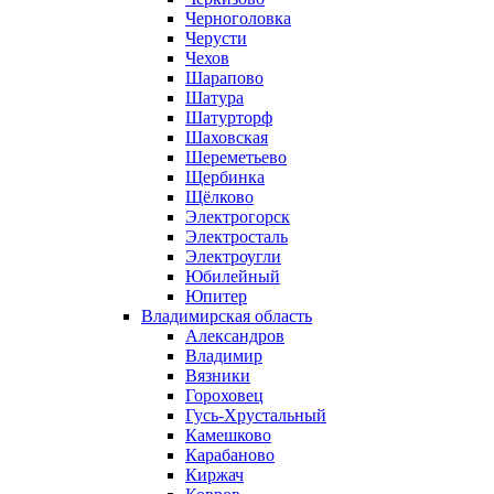
Черноголовка
Черусти
Чехов
Шарапово
Шатура
Шатурторф
Шаховская
Шереметьево
Щербинка
Щёлково
Электрогорск
Электросталь
Электроугли
Юбилейный
Юпитер
Владимирская область
Александров
Владимир
Вязники
Гороховец
Гусь-Хрустальный
Камешково
Карабаново
Киржач