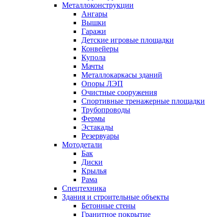
Металлоконструкции
Ангары
Вышки
Гаражи
Детские игровые площадки
Конвейеры
Купола
Мачты
Металлокаркасы зданий
Опоры ЛЭП
Очистные сооружения
Спортивные тренажерные площадки
Трубопроводы
Фермы
Эстакады
Резервуары
Мотодетали
Бак
Диски
Крылья
Рама
Спецтехника
Здания и строительные объекты
Бетонные стены
Гранитное покрытие