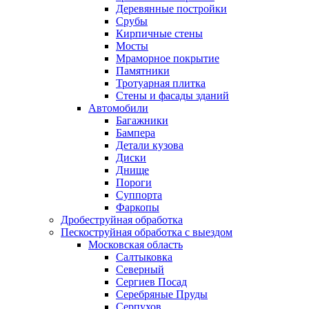
Деревянные постройки
Срубы
Кирпичные стены
Мосты
Мраморное покрытие
Памятники
Тротуарная плитка
Стены и фасады зданий
Автомобили
Багажники
Бампера
Детали кузова
Диски
Днище
Пороги
Суппорта
Фаркопы
Дробеструйная обработка
Пескоструйная обработка с выездом
Московская область
Салтыковка
Северный
Сергиев Посад
Серебряные Пруды
Серпухов