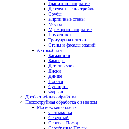
Гранитное покрытие
Деревянные постройки
Срубы
Кирпичные стены
Мосты
Мраморное покрытие
Памятники
Тротуарная плитка
Стены и фасады зданий
Автомобили
Багажники
Бампера
Детали кузова
Диски
Днище
Пороги
Суппорта
Фаркопы
Дробеструйная обработка
Пескоструйная обработка с выездом
Московская область
Салтыковка
Северный
Сергиев Посад
Серебряные Пруды