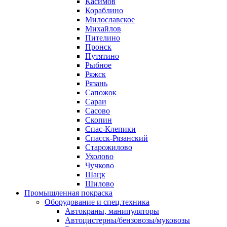
Касимов
Кораблино
Милославское
Михайлов
Пителино
Пронск
Путятино
Рыбное
Ряжск
Рязань
Сапожок
Сараи
Сасово
Скопин
Спас-Клепики
Спасск-Рязанский
Старожилово
Ухолово
Чучково
Шацк
Шилово
Промышленная покраска
Оборудование и спец.техника
Автокраны, манипуляторы
Автоцистерны/бензовозы/муковозы