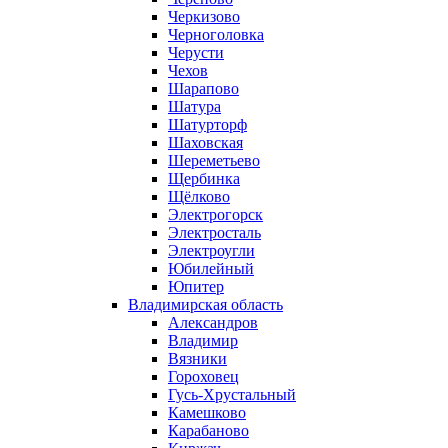
Черкизово
Черноголовка
Черусти
Чехов
Шарапово
Шатура
Шатурторф
Шаховская
Шереметьево
Щербинка
Щёлково
Электрогорск
Электросталь
Электроугли
Юбилейный
Юпитер
Владимирская область
Александров
Владимир
Вязники
Гороховец
Гусь-Хрустальный
Камешково
Карабаново