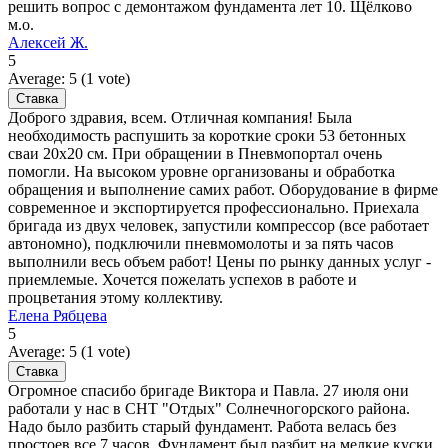
решить вопрос с демонтажом фундамента лет 10. Щёлково
м.о.
Алексей Ж.
5
Average:
5
(
1
vote)
Доброго здравия, всем. Отличная компания! Была
необходимость распушить за короткие сроки 53 бетонных
сваи 20х20 см. При обращении в Пневмопортал очень
помогли. На высоком уровне организованы и обработка
обращения и выполнение самих работ. Оборудование в фирме
современное и экспортируется профессионально. Приехала
бригада из двух человек, запустили компрессор (все работает
автономно), подключили пневмомолоты и за пять часов
выполнили весь объем работ! Цены по рынку данных услуг -
приемлемые. Хочется пожелать успехов в работе и
процветания этому коллективу.
Елена Рябцева
5
Average:
5
(
1
vote)
Огромное спасибо бригаде Виктора и Павла. 27 июля они
работали у нас в СНТ "Отдых" Солнечногорского района.
Надо было разбить старый фундамент. Работа велась без
простоев все 7 часов. Фундамент был разбит на мелкие куски,