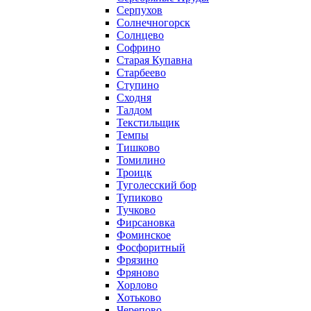
Серпухов
Солнечногорск
Солнцево
Софрино
Старая Купавна
Старбеево
Ступино
Сходня
Талдом
Текстильщик
Темпы
Тишково
Томилино
Троицк
Туголесский бор
Тупиково
Тучково
Фирсановка
Фоминское
Фосфоритный
Фрязино
Фряново
Хорлово
Хотьково
Черепово