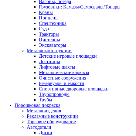
Вагоны, поезда
Грузовики: Камазы/Самосвалы/Тонары
Краны
Прицепы
Спецтехника
Суда
Тракторы
Цистерны
Экскаваторы
Металлоконструкции
Детские игровые площадки
Лестницы
Лифтовые шахты
Металлические каркасы
Очистные сооружения
Резервуары и емкости
Спортивные дворовые площадки
Трубопроводы
Трубы
Порошковая покраска
Металлоизделия
Рекламные конструкции
Торговое оборудование
Автодетали
Диски