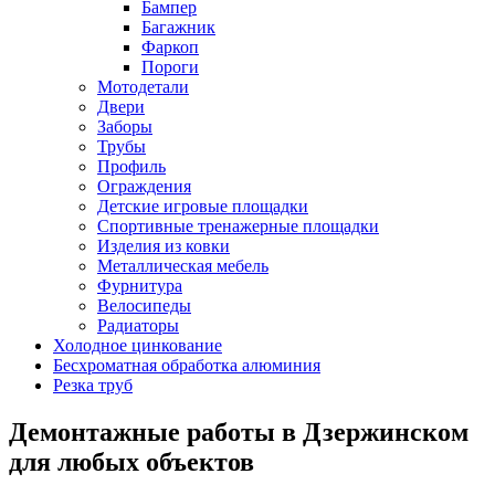
Бампер
Багажник
Фаркоп
Пороги
Мотодетали
Двери
Заборы
Трубы
Профиль
Ограждения
Детские игровые площадки
Спортивные тренажерные площадки
Изделия из ковки
Металлическая мебель
Фурнитура
Велосипеды
Радиаторы
Холодное цинкование
Бесхроматная обработка алюминия
Резка труб
Демонтажные работы в Дзержинском
для любых объектов