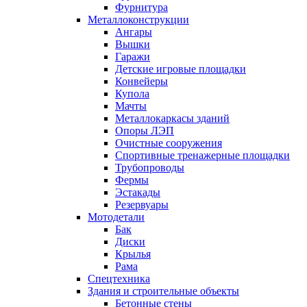
Фурнитура
Металлоконструкции
Ангары
Вышки
Гаражи
Детские игровые площадки
Конвейеры
Купола
Мачты
Металлокаркасы зданий
Опоры ЛЭП
Очистные сооружения
Спортивные тренажерные площадки
Трубопроводы
Фермы
Эстакады
Резервуары
Мотодетали
Бак
Диски
Крылья
Рама
Спецтехника
Здания и строительные объекты
Бетонные стены