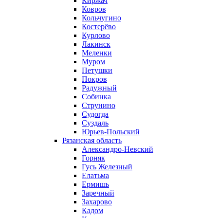
Киржач
Ковров
Кольчугино
Костерёво
Курлово
Лакинск
Меленки
Муром
Петушки
Покров
Радужный
Собинка
Струнино
Судогда
Суздаль
Юрьев-Польский
Рязанская область
Александро-Невский
Горняк
Гусь Железный
Елатьма
Ермишь
Заречный
Захарово
Кадом