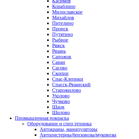
Касимов
Кораблино
Милославское
Михайлов
Пителино
Пронск
Путятино
Рыбное
Ряжск
Рязань
Сапожок
Сараи
Сасово
Скопин
Спас-Клепики
Спасск-Рязанский
Старожилово
Ухолово
Чучково
Шацк
Шилово
Промышленная покраска
Оборудование и спец.техника
Автокраны, манипуляторы
Автоцистерны/бензовозы/муковозы