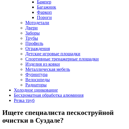
Бампер
Багажник
Фаркоп
Пороги
Мотодетали
Двери
Заборы
Трубы
Профиль
Ограждения
Детские игровые площадки
Спортивные тренажерные площадки
Изделия из ковки
Металлическая мебель
Фурнитура
Велосипеды
Радиаторы
Холодное цинкование
Бесхроматная обработка алюминия
Резка труб
Ищете специалиста пескоструйной
очистки в Суздале?