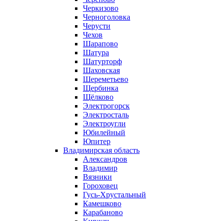
Черкизово
Черноголовка
Черусти
Чехов
Шарапово
Шатура
Шатурторф
Шаховская
Шереметьево
Щербинка
Щёлково
Электрогорск
Электросталь
Электроугли
Юбилейный
Юпитер
Владимирская область
Александров
Владимир
Вязники
Гороховец
Гусь-Хрустальный
Камешково
Карабаново