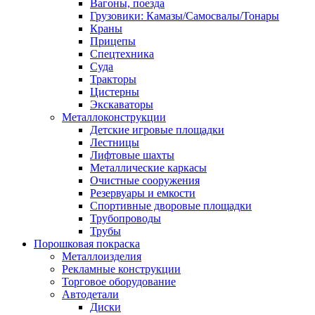
Вагоны, поезда
Грузовики: Камазы/Самосвалы/Тонары
Краны
Прицепы
Спецтехника
Суда
Тракторы
Цистерны
Экскаваторы
Металлоконструкции
Детские игровые площадки
Лестницы
Лифтовые шахты
Металлические каркасы
Очистные сооружения
Резервуары и емкости
Спортивные дворовые площадки
Трубопроводы
Трубы
Порошковая покраска
Металлоизделия
Рекламные конструкции
Торговое оборудование
Автодетали
Диски