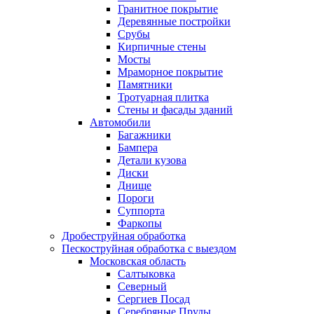
Гранитное покрытие
Деревянные постройки
Срубы
Кирпичные стены
Мосты
Мраморное покрытие
Памятники
Тротуарная плитка
Стены и фасады зданий
Автомобили
Багажники
Бампера
Детали кузова
Диски
Днище
Пороги
Суппорта
Фаркопы
Дробеструйная обработка
Пескоструйная обработка с выездом
Московская область
Салтыковка
Северный
Сергиев Посад
Серебряные Пруды