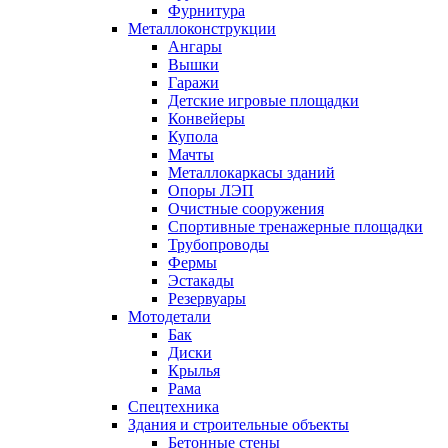
Фурнитура
Металлоконструкции
Ангары
Вышки
Гаражи
Детские игровые площадки
Конвейеры
Купола
Мачты
Металлокаркасы зданий
Опоры ЛЭП
Очистные сооружения
Спортивные тренажерные площадки
Трубопроводы
Фермы
Эстакады
Резервуары
Мотодетали
Бак
Диски
Крылья
Рама
Спецтехника
Здания и строительные объекты
Бетонные стены