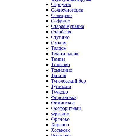
Серпухов
Солнечногорск
Солнцево
Софрино
Старая Купавна
Старбеево
Ступино
Сходня
Талдом
Текстильщик
Темпы
Тишково
Томилино
Троицк
Туголесский бор
Тупиково
Тучково
Фирсановка
Фоминское
Фосфоритный
Фрязино
Фряново
Хорлово
Хотьково
Черепово