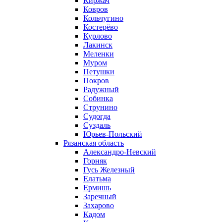
Киржач
Ковров
Кольчугино
Костерёво
Курлово
Лакинск
Меленки
Муром
Петушки
Покров
Радужный
Собинка
Струнино
Судогда
Суздаль
Юрьев-Польский
Рязанская область
Александро-Невский
Горняк
Гусь Железный
Елатьма
Ермишь
Заречный
Захарово
Кадом