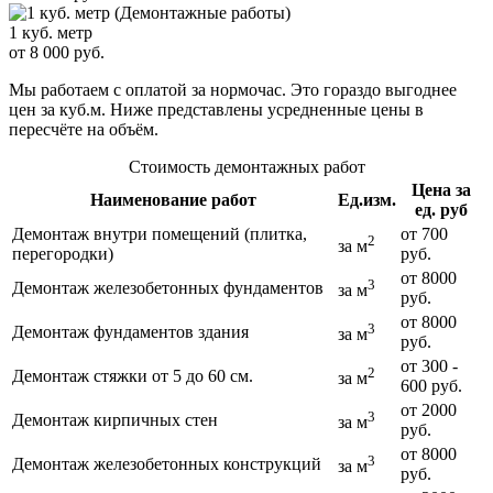
1 куб. метр
от 8 000 руб.
Мы работаем с оплатой за нормочас. Это гораздо выгоднее
цен за куб.м. Ниже представлены усредненные цены в
пересчёте на объём.
Стоимость демонтажных работ
Цена за
Наименование работ
Ед.изм.
ед. руб
Демонтаж внутри помещений (плитка,
от 700
2
за м
перегородки)
руб.
от 8000
3
Демонтаж железобетонных фундаментов
за м
руб.
от 8000
3
Демонтаж фундаментов здания
за м
руб.
от 300 -
2
Демонтаж стяжки от 5 до 60 см.
за м
600 руб.
от 2000
3
Демонтаж кирпичных стен
за м
руб.
от 8000
3
Демонтаж железобетонных конструкций
за м
руб.