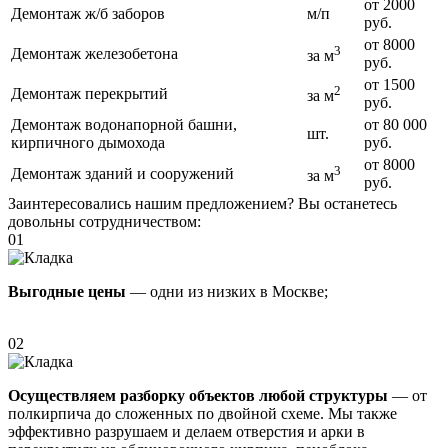
от 2000
Демонтаж ж/б заборов
м/п
руб.
от 8000
3
Демонтаж железобетона
за м
руб.
от 1500
2
Демонтаж перекрытий
за м
руб.
Демонтаж водонапорной башни,
от 80 000
шт.
кирпичного дымохода
руб.
от 8000
3
Демонтаж зданий и сооружений
за м
руб.
Заинтересовались нашим предложением? Вы останетесь
довольны сотрудничеством:
01
Выгодные цены
— одни из низких в Москве;
02
Осуществляем разборку объектов любой структуры
— от
полкирпича до сложенных по двойной схеме. Мы также
эффективно разрушаем и делаем отверстия и арки в