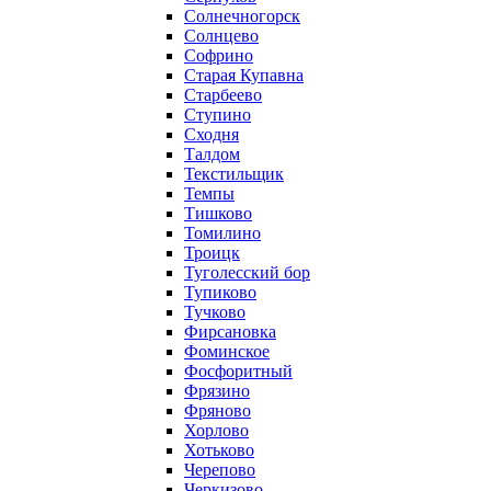
Солнечногорск
Солнцево
Софрино
Старая Купавна
Старбеево
Ступино
Сходня
Талдом
Текстильщик
Темпы
Тишково
Томилино
Троицк
Туголесский бор
Тупиково
Тучково
Фирсановка
Фоминское
Фосфоритный
Фрязино
Фряново
Хорлово
Хотьково
Черепово
Черкизово