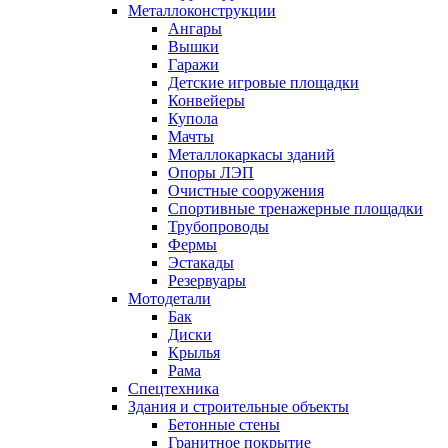
Металлоконструкции
Ангары
Вышки
Гаражи
Детские игровые площадки
Конвейеры
Купола
Мачты
Металлокаркасы зданий
Опоры ЛЭП
Очистные сооружения
Спортивные тренажерные площадки
Трубопроводы
Фермы
Эстакады
Резервуары
Мотодетали
Бак
Диски
Крылья
Рама
Спецтехника
Здания и строительные объекты
Бетонные стены
Гранитное покрытие