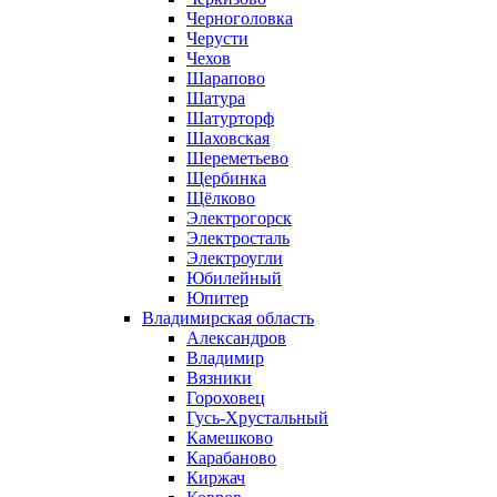
Черноголовка
Черусти
Чехов
Шарапово
Шатура
Шатурторф
Шаховская
Шереметьево
Щербинка
Щёлково
Электрогорск
Электросталь
Электроугли
Юбилейный
Юпитер
Владимирская область
Александров
Владимир
Вязники
Гороховец
Гусь-Хрустальный
Камешково
Карабаново
Киржач