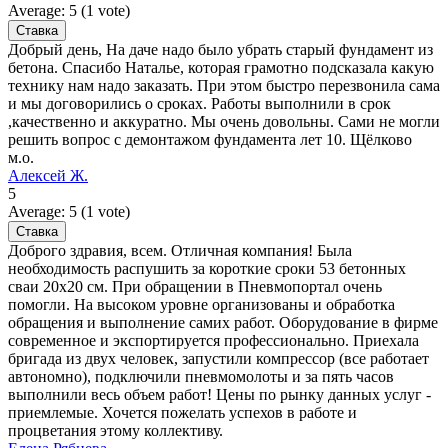
Average:
5
(
1
vote)
Добрый день, На даче надо было убрать старый фундамент из
бетона. Спасибо Наталье, которая грамотно подсказала какую
технику нам надо заказать. При этом быстро перезвонила сама
и мы договорились о сроках. Работы выполнили в срок
,качественно и аккуратно. Мы очень довольны. Сами не могли
решить вопрос с демонтажом фундамента лет 10. Щёлково
м.о.
Алексей Ж.
5
Average:
5
(
1
vote)
Доброго здравия, всем. Отличная компания! Была
необходимость распушить за короткие сроки 53 бетонных
сваи 20х20 см. При обращении в Пневмопортал очень
помогли. На высоком уровне организованы и обработка
обращения и выполнение самих работ. Оборудование в фирме
современное и экспортируется профессионально. Приехала
бригада из двух человек, запустили компрессор (все работает
автономно), подключили пневмомолоты и за пять часов
выполнили весь объем работ! Цены по рынку данных услуг -
приемлемые. Хочется пожелать успехов в работе и
процветания этому коллективу.