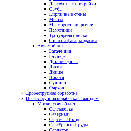
Деревянные постройки
Срубы
Кирпичные стены
Мосты
Мраморное покрытие
Памятники
Тротуарная плитка
Стены и фасады зданий
Автомобили
Багажники
Бампера
Детали кузова
Диски
Днище
Пороги
Суппорта
Фаркопы
Дробеструйная обработка
Пескоструйная обработка с выездом
Московская область
Салтыковка
Северный
Сергиев Посад
Серебряные Пруды
Серпухов