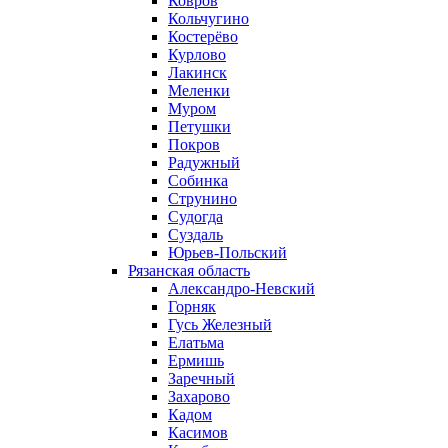
Ковров
Кольчугино
Костерёво
Курлово
Лакинск
Меленки
Муром
Петушки
Покров
Радужный
Собинка
Струнино
Судогда
Суздаль
Юрьев-Польский
Рязанская область
Александро-Невский
Горняк
Гусь Железный
Елатьма
Ермишь
Заречный
Захарово
Кадом
Касимов