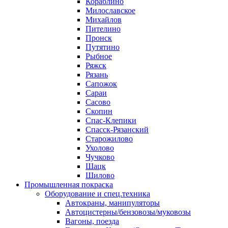
Кораблино
Милославское
Михайлов
Пителино
Пронск
Путятино
Рыбное
Ряжск
Рязань
Сапожок
Сараи
Сасово
Скопин
Спас-Клепики
Спасск-Рязанский
Старожилово
Ухолово
Чучково
Шацк
Шилово
Промышленная покраска
Оборудование и спец.техника
Автокраны, манипуляторы
Автоцистерны/бензовозы/муковозы
Вагоны, поезда