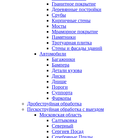
Гранитное покрытие
Деревянные постройки
Срубы
Кирпичные стены
Мосты
Мраморное покрытие
Памятники
Тротуарная плитка
Стены и фасады зданий
Автомобили
Багажники
Бампера
Детали кузова
Диски
Днище
Пороги
Суппорта
Фаркопы
Дробеструйная обработка
Пескоструйная обработка с выездом
Московская область
Салтыковка
Северный
Сергиев Посад
Серебряные Пруды