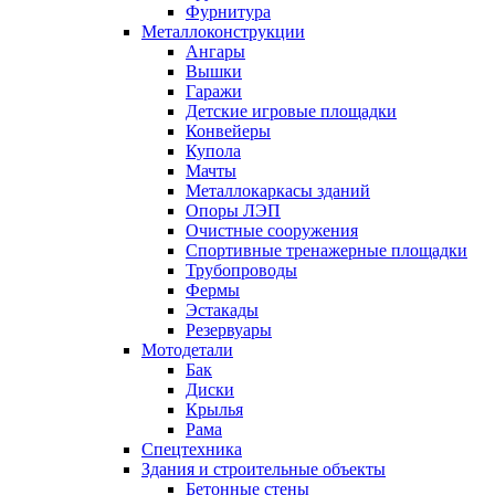
Фурнитура
Металлоконструкции
Ангары
Вышки
Гаражи
Детские игровые площадки
Конвейеры
Купола
Мачты
Металлокаркасы зданий
Опоры ЛЭП
Очистные сооружения
Спортивные тренажерные площадки
Трубопроводы
Фермы
Эстакады
Резервуары
Мотодетали
Бак
Диски
Крылья
Рама
Спецтехника
Здания и строительные объекты
Бетонные стены