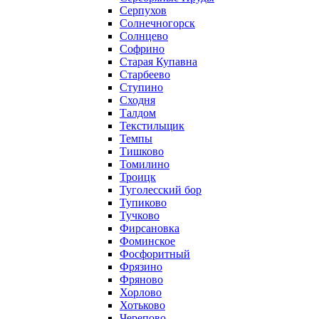
Серпухов
Солнечногорск
Солнцево
Софрино
Старая Купавна
Старбеево
Ступино
Сходня
Талдом
Текстильщик
Темпы
Тишково
Томилино
Троицк
Туголесский бор
Тупиково
Тучково
Фирсановка
Фоминское
Фосфоритный
Фрязино
Фряново
Хорлово
Хотьково
Черепово