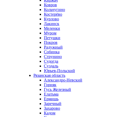
Киржач
Ковров
Кольчугино
Костерёво
Курлово
Лакинск
Меленки
Муром
Петушки
Покров
Радужный
Собинка
Струнино
Судогда
Суздаль
Юрьев-Польский
Рязанская область
Александро-Невский
Горняк
Гусь Железный
Елатьма
Ермишь
Заречный
Захарово
Кадом