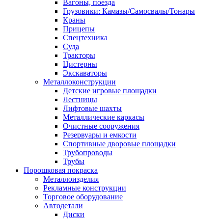
Вагоны, поезда
Грузовики: Камазы/Самосвалы/Тонары
Краны
Прицепы
Спецтехника
Суда
Тракторы
Цистерны
Экскаваторы
Металлоконструкции
Детские игровые площадки
Лестницы
Лифтовые шахты
Металлические каркасы
Очистные сооружения
Резервуары и емкости
Спортивные дворовые площадки
Трубопроводы
Трубы
Порошковая покраска
Металлоизделия
Рекламные конструкции
Торговое оборудование
Автодетали
Диски