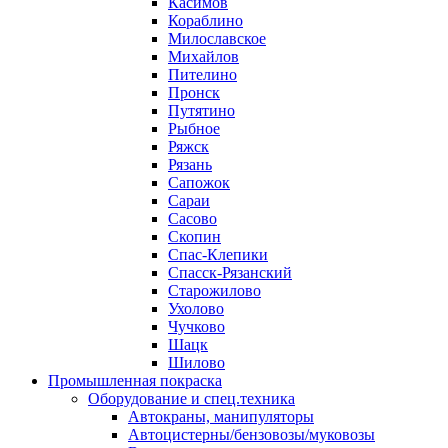
Касимов
Кораблино
Милославское
Михайлов
Пителино
Пронск
Путятино
Рыбное
Ряжск
Рязань
Сапожок
Сараи
Сасово
Скопин
Спас-Клепики
Спасск-Рязанский
Старожилово
Ухолово
Чучково
Шацк
Шилово
Промышленная покраска
Оборудование и спец.техника
Автокраны, манипуляторы
Автоцистерны/бензовозы/муковозы