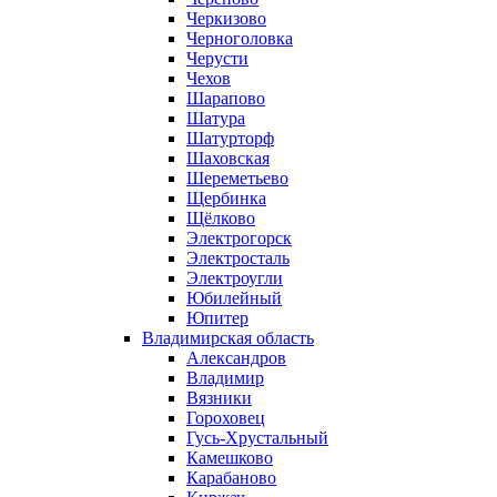
Черкизово
Черноголовка
Черусти
Чехов
Шарапово
Шатура
Шатурторф
Шаховская
Шереметьево
Щербинка
Щёлково
Электрогорск
Электросталь
Электроугли
Юбилейный
Юпитер
Владимирская область
Александров
Владимир
Вязники
Гороховец
Гусь-Хрустальный
Камешково
Карабаново