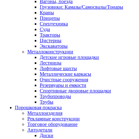
Вагоны, поезда
Грузовики: Камазы/Самосвалы/Тонары
Краны
Прицепы
Спецтехника
Суда
Тракторы
Цистерны
Экскаваторы
Металлоконструкции
Детские игровые площадки
Лестницы
Лифтовые шахты
Металлические каркасы
Очистные сооружения
Резервуары и емкости
Спортивные дворовые площадки
Трубопроводы
Трубы
Порошковая покраска
Металлоизделия
Рекламные конструкции
Торговое оборудование
Автодетали
Диски