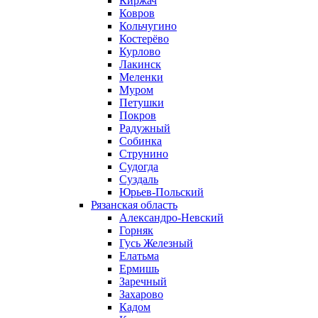
Киржач
Ковров
Кольчугино
Костерёво
Курлово
Лакинск
Меленки
Муром
Петушки
Покров
Радужный
Собинка
Струнино
Судогда
Суздаль
Юрьев-Польский
Рязанская область
Александро-Невский
Горняк
Гусь Железный
Елатьма
Ермишь
Заречный
Захарово
Кадом