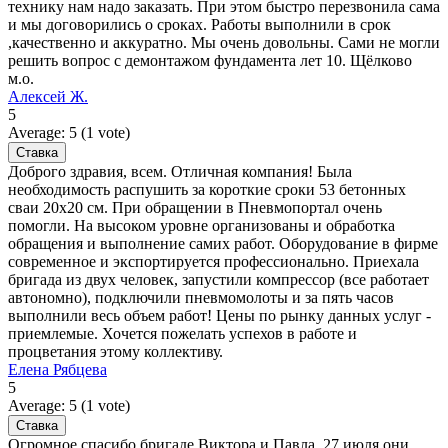
технику нам надо заказать. При этом быстро перезвонила сама
и мы договорились о сроках. Работы выполнили в срок
,качественно и аккуратно. Мы очень довольны. Сами не могли
решить вопрос с демонтажом фундамента лет 10. Щёлково
м.о.
Алексей Ж.
5
Average:
5
(
1
vote)
Доброго здравия, всем. Отличная компания! Была
необходимость распушить за короткие сроки 53 бетонных
сваи 20х20 см. При обращении в Пневмопортал очень
помогли. На высоком уровне организованы и обработка
обращения и выполнение самих работ. Оборудование в фирме
современное и экспортируется профессионально. Приехала
бригада из двух человек, запустили компрессор (все работает
автономно), подключили пневмомолоты и за пять часов
выполнили весь объем работ! Цены по рынку данных услуг -
приемлемые. Хочется пожелать успехов в работе и
процветания этому коллективу.
Елена Рябцева
5
Average:
5
(
1
vote)
Огромное спасибо бригаде Виктора и Павла. 27 июля они