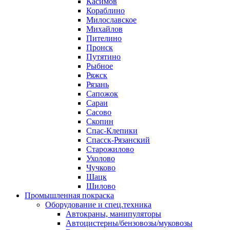
Касимов
Кораблино
Милославское
Михайлов
Пителино
Пронск
Путятино
Рыбное
Ряжск
Рязань
Сапожок
Сараи
Сасово
Скопин
Спас-Клепики
Спасск-Рязанский
Старожилово
Ухолово
Чучково
Шацк
Шилово
Промышленная покраска
Оборудование и спец.техника
Автокраны, манипуляторы
Автоцистерны/бензовозы/муковозы