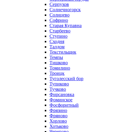
Серпухов
Солнечногорск
Солнцево
Софрино
Старая Купавна
Старбеево
Ступино
Сходня
Талдом
Текстильщик
Темпы
Тишково
Томилино
Троицк
Туголесский бор
Тупиково
Тучково
Фирсановка
Фоминское
Фосфоритный
Фрязино
Фряново
Хорлово
Хотьково
Черепово