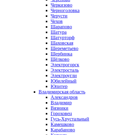
Черкизово
Черноголовка
Черусти
Чехов
Шарапово
Шатура
Шатурторф
Шаховская
Шереметьево
Щербинка
Щёлково
Электрогорск
Электросталь
Электроугли
Юбилейный
Юпитер
Владимирская область
Александров
Владимир
Вязники
Гороховец
Гусь-Хрустальный
Камешково
Карабаново