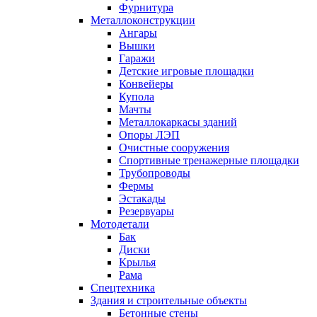
Фурнитура
Металлоконструкции
Ангары
Вышки
Гаражи
Детские игровые площадки
Конвейеры
Купола
Мачты
Металлокаркасы зданий
Опоры ЛЭП
Очистные сооружения
Спортивные тренажерные площадки
Трубопроводы
Фермы
Эстакады
Резервуары
Мотодетали
Бак
Диски
Крылья
Рама
Спецтехника
Здания и строительные объекты
Бетонные стены