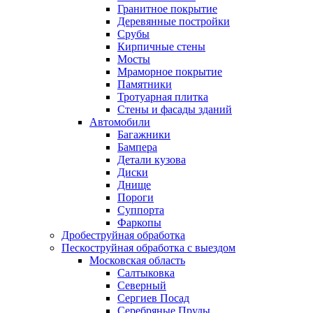
Гранитное покрытие
Деревянные постройки
Срубы
Кирпичные стены
Мосты
Мраморное покрытие
Памятники
Тротуарная плитка
Стены и фасады зданий
Автомобили
Багажники
Бампера
Детали кузова
Диски
Днище
Пороги
Суппорта
Фаркопы
Дробеструйная обработка
Пескоструйная обработка с выездом
Московская область
Салтыковка
Северный
Сергиев Посад
Серебряные Пруды