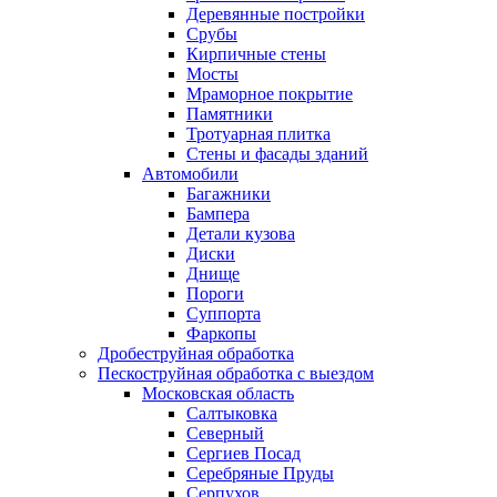
Деревянные постройки
Срубы
Кирпичные стены
Мосты
Мраморное покрытие
Памятники
Тротуарная плитка
Стены и фасады зданий
Автомобили
Багажники
Бампера
Детали кузова
Диски
Днище
Пороги
Суппорта
Фаркопы
Дробеструйная обработка
Пескоструйная обработка с выездом
Московская область
Салтыковка
Северный
Сергиев Посад
Серебряные Пруды
Серпухов