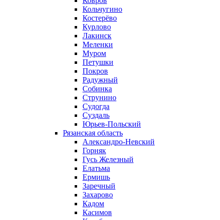
Ковров
Кольчугино
Костерёво
Курлово
Лакинск
Меленки
Муром
Петушки
Покров
Радужный
Собинка
Струнино
Судогда
Суздаль
Юрьев-Польский
Рязанская область
Александро-Невский
Горняк
Гусь Железный
Елатьма
Ермишь
Заречный
Захарово
Кадом
Касимов