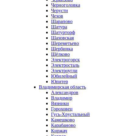
Черноголовка
Черусти
Чехов
Шарапово
Шатура
Шатурторф
Шаховская
Шереметьево
Щербинка
Щёлково
Электрогорск
Электросталь
Электроугли
Юбилейный
Юпитер
Владимирская область
Александров
Владимир
Вязники
Гороховец
Гусь-Хрустальный
Камешково
Карабаново
Киржач