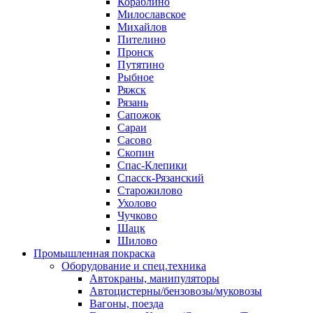
Кораблино
Милославское
Михайлов
Пителино
Пронск
Путятино
Рыбное
Ряжск
Рязань
Сапожок
Сараи
Сасово
Скопин
Спас-Клепики
Спасск-Рязанский
Старожилово
Ухолово
Чучково
Шацк
Шилово
Промышленная покраска
Оборудование и спец.техника
Автокраны, манипуляторы
Автоцистерны/бензовозы/муковозы
Вагоны, поезда