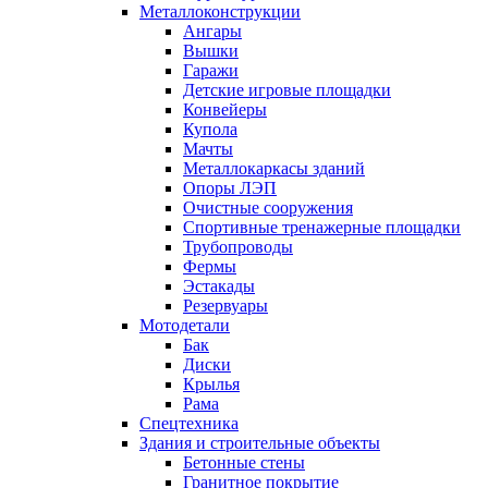
Металлоконструкции
Ангары
Вышки
Гаражи
Детские игровые площадки
Конвейеры
Купола
Мачты
Металлокаркасы зданий
Опоры ЛЭП
Очистные сооружения
Спортивные тренажерные площадки
Трубопроводы
Фермы
Эстакады
Резервуары
Мотодетали
Бак
Диски
Крылья
Рама
Спецтехника
Здания и строительные объекты
Бетонные стены
Гранитное покрытие