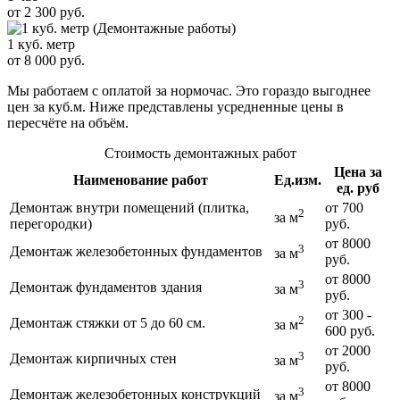
от 2 300 руб.
1 куб. метр
от 8 000 руб.
Мы работаем с оплатой за нормочас. Это гораздо выгоднее
цен за куб.м. Ниже представлены усредненные цены в
пересчёте на объём.
Стоимость демонтажных работ
Цена за
Наименование работ
Ед.изм.
ед. руб
Демонтаж внутри помещений (плитка,
от 700
2
за м
перегородки)
руб.
от 8000
3
Демонтаж железобетонных фундаментов
за м
руб.
от 8000
3
Демонтаж фундаментов здания
за м
руб.
от 300 -
2
Демонтаж стяжки от 5 до 60 см.
за м
600 руб.
от 2000
3
Демонтаж кирпичных стен
за м
руб.
от 8000
3
Демонтаж железобетонных конструкций
за м