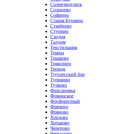
Солнечногорск
Солнцево
Софрино
Старая Купавна
Старбеево
Ступино
Сходня
Талдом
Текстильщик
Темпы
Тишково
Томилино
Троицк
Туголесский бор
Тупиково
Тучково
Фирсановка
Фоминское
Фосфоритный
Фрязино
Фряново
Хорлово
Хотьково
Черепово
Черкизово