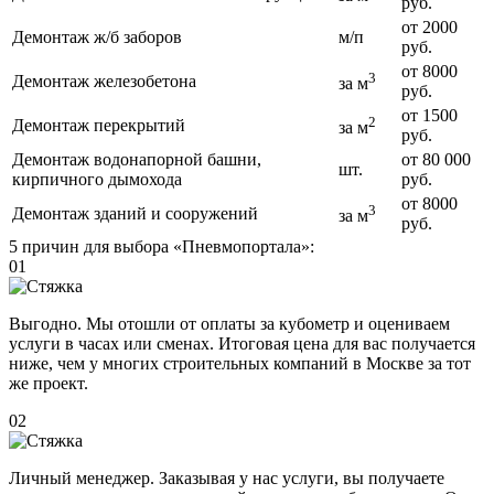
руб.
от 2000
Демонтаж ж/б заборов
м/п
руб.
от 8000
3
Демонтаж железобетона
за м
руб.
от 1500
2
Демонтаж перекрытий
за м
руб.
Демонтаж водонапорной башни,
от 80 000
шт.
кирпичного дымохода
руб.
от 8000
3
Демонтаж зданий и сооружений
за м
руб.
5 причин для выбора «Пневмопортала»:
01
Выгодно. Мы отошли от оплаты за кубометр и оцениваем
услуги в часах или сменах. Итоговая цена для вас получается
ниже, чем у многих строительных компаний в Москве за тот
же проект.
02
Личный менеджер. Заказывая у нас услуги, вы получаете